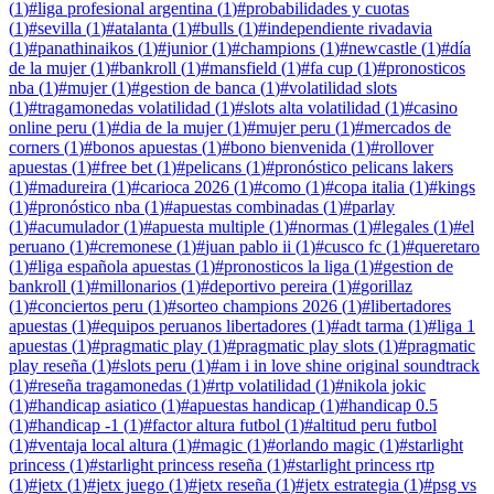
(
1
)
#
liga profesional argentina
(
1
)
#
probabilidades y cuotas
(
1
)
#
sevilla
(
1
)
#
atalanta
(
1
)
#
bulls
(
1
)
#
independiente rivadavia
(
1
)
#
panathinaikos
(
1
)
#
junior
(
1
)
#
champions
(
1
)
#
newcastle
(
1
)
#
día
de la mujer
(
1
)
#
bankroll
(
1
)
#
mansfield
(
1
)
#
fa cup
(
1
)
#
pronosticos
nba
(
1
)
#
mujer
(
1
)
#
gestion de banca
(
1
)
#
volatilidad slots
(
1
)
#
tragamonedas volatilidad
(
1
)
#
slots alta volatilidad
(
1
)
#
casino
online peru
(
1
)
#
dia de la mujer
(
1
)
#
mujer peru
(
1
)
#
mercados de
corners
(
1
)
#
bonos apuestas
(
1
)
#
bono bienvenida
(
1
)
#
rollover
apuestas
(
1
)
#
free bet
(
1
)
#
pelicans
(
1
)
#
pronóstico pelicans lakers
(
1
)
#
madureira
(
1
)
#
carioca 2026
(
1
)
#
como
(
1
)
#
copa italia
(
1
)
#
kings
(
1
)
#
pronóstico nba
(
1
)
#
apuestas combinadas
(
1
)
#
parlay
(
1
)
#
acumulador
(
1
)
#
apuesta multiple
(
1
)
#
normas
(
1
)
#
legales
(
1
)
#
el
peruano
(
1
)
#
cremonese
(
1
)
#
juan pablo ii
(
1
)
#
cusco fc
(
1
)
#
queretaro
(
1
)
#
liga española apuestas
(
1
)
#
pronosticos la liga
(
1
)
#
gestion de
bankroll
(
1
)
#
millonarios
(
1
)
#
deportivo pereira
(
1
)
#
gorillaz
(
1
)
#
conciertos peru
(
1
)
#
sorteo champions 2026
(
1
)
#
libertadores
apuestas
(
1
)
#
equipos peruanos libertadores
(
1
)
#
adt tarma
(
1
)
#
liga 1
apuestas
(
1
)
#
pragmatic play
(
1
)
#
pragmatic play slots
(
1
)
#
pragmatic
play reseña
(
1
)
#
slots peru
(
1
)
#
am i in love shine original soundtrack
(
1
)
#
reseña tragamonedas
(
1
)
#
rtp volatilidad
(
1
)
#
nikola jokic
(
1
)
#
handicap asiatico
(
1
)
#
apuestas handicap
(
1
)
#
handicap 0.5
(
1
)
#
handicap -1
(
1
)
#
factor altura futbol
(
1
)
#
altitud peru futbol
(
1
)
#
ventaja local altura
(
1
)
#
magic
(
1
)
#
orlando magic
(
1
)
#
starlight
princess
(
1
)
#
starlight princess reseña
(
1
)
#
starlight princess rtp
(
1
)
#
jetx
(
1
)
#
jetx juego
(
1
)
#
jetx reseña
(
1
)
#
jetx estrategia
(
1
)
#
psg vs