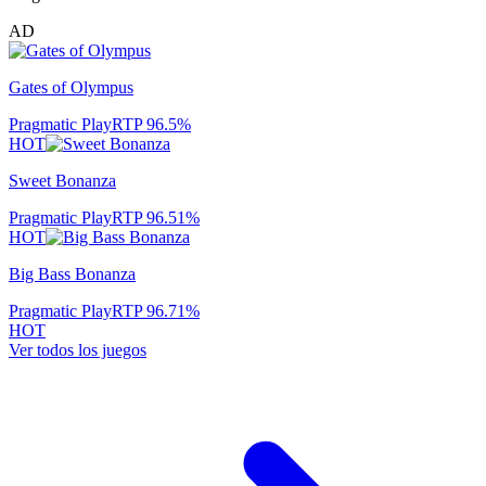
AD
Gates of Olympus
Pragmatic Play
RTP
96.5
%
HOT
Sweet Bonanza
Pragmatic Play
RTP
96.51
%
HOT
Big Bass Bonanza
Pragmatic Play
RTP
96.71
%
HOT
Ver todos los juegos