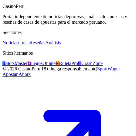
CasinoPeru
Portal independiente de noticias deportivas, análisis de apuestas y
reseñas de casas de apuestas para el mercado peruano.
Secciones
Noticias
Guías
Reseñas
Análisis
Sitios hermanos
S
SlotsMaster
J
JuegosOnline
R
RuletaPro
C
CrashZone
©
2026
CasinoPeru
|
18+ Juega responsablemente
|
SportWager
Apostar Ahora