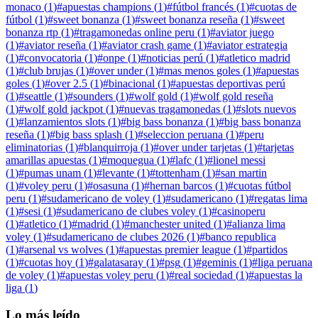
monaco
(
1
)
#
apuestas champions
(
1
)
#
fútbol francés
(
1
)
#
cuotas de
fútbol
(
1
)
#
sweet bonanza
(
1
)
#
sweet bonanza reseña
(
1
)
#
sweet
bonanza rtp
(
1
)
#
tragamonedas online peru
(
1
)
#
aviator juego
(
1
)
#
aviator reseña
(
1
)
#
aviator crash game
(
1
)
#
aviator estrategia
(
1
)
#
convocatoria
(
1
)
#
onpe
(
1
)
#
noticias perú
(
1
)
#
atletico madrid
(
1
)
#
club brujas
(
1
)
#
over under
(
1
)
#
mas menos goles
(
1
)
#
apuestas
goles
(
1
)
#
over 2.5
(
1
)
#
binacional
(
1
)
#
apuestas deportivas perú
(
1
)
#
seattle
(
1
)
#
sounders
(
1
)
#
wolf gold
(
1
)
#
wolf gold reseña
(
1
)
#
wolf gold jackpot
(
1
)
#
nuevas tragamonedas
(
1
)
#
slots nuevos
(
1
)
#
lanzamientos slots
(
1
)
#
big bass bonanza
(
1
)
#
big bass bonanza
reseña
(
1
)
#
big bass splash
(
1
)
#
seleccion peruana
(
1
)
#
peru
eliminatorias
(
1
)
#
blanquirroja
(
1
)
#
over under tarjetas
(
1
)
#
tarjetas
amarillas apuestas
(
1
)
#
moquegua
(
1
)
#
lafc
(
1
)
#
lionel messi
(
1
)
#
pumas unam
(
1
)
#
levante
(
1
)
#
tottenham
(
1
)
#
san martin
(
1
)
#
voley peru
(
1
)
#
osasuna
(
1
)
#
hernan barcos
(
1
)
#
cuotas fútbol
peru
(
1
)
#
sudamericano de voley
(
1
)
#
sudamericano
(
1
)
#
regatas lima
(
1
)
#
sesi
(
1
)
#
sudamericano de clubes voley
(
1
)
#
casinoperu
(
1
)
#
atletico
(
1
)
#
madrid
(
1
)
#
manchester united
(
1
)
#
alianza lima
voley
(
1
)
#
sudamericano de clubes 2026
(
1
)
#
banco republica
(
1
)
#
arsenal vs wolves
(
1
)
#
apuestas premier league
(
1
)
#
partidos
(
1
)
#
cuotas hoy
(
1
)
#
galatasaray
(
1
)
#
psg
(
1
)
#
geminis
(
1
)
#
liga peruana
de voley
(
1
)
#
apuestas voley peru
(
1
)
#
real sociedad
(
1
)
#
apuestas la
liga
(
1
)
Lo más leído