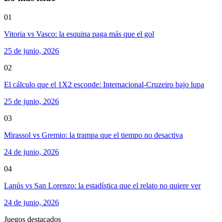
01
Vitoria vs Vasco: la esquina paga más que el gol
25 de junio, 2026
02
El cálculo que el 1X2 esconde: Internacional-Cruzeiro bajo lupa
25 de junio, 2026
03
Mirassol vs Gremio: la trampa que el tiempo no desactiva
24 de junio, 2026
04
Lanús vs San Lorenzo: la estadística que el relato no quiere ver
24 de junio, 2026
Juegos destacados