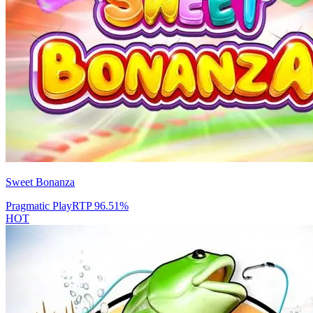
Sweet Bonanza
Pragmatic Play
RTP
96.51
%
HOT