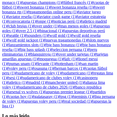
monaco
(
1
)
#
apuestas champions
(
1
)
#
fútbol francés
(
1
)
#
cuotas de
fútbol
(
1
)
#
sweet bonanza
(
1
)
#
sweet bonanza reseña
(
1
)
#
sweet
bonanza rtp
(
1
)
#
tragamonedas online peru
(
1
)
#
aviator juego
(
1
)
#
aviator reseña
(
1
)
#
aviator crash game
(
1
)
#
aviator estrategia
(
1
)
#
convocatoria
(
1
)
#
onpe
(
1
)
#
noticias perú
(
1
)
#
atletico madrid
(
1
)
#
club brujas
(
1
)
#
over under
(
1
)
#
mas menos goles
(
1
)
#
apuestas
goles
(
1
)
#
over 2.5
(
1
)
#
binacional
(
1
)
#
apuestas deportivas perú
(
1
)
#
seattle
(
1
)
#
sounders
(
1
)
#
wolf gold
(
1
)
#
wolf gold reseña
(
1
)
#
wolf gold jackpot
(
1
)
#
nuevas tragamonedas
(
1
)
#
slots nuevos
(
1
)
#
lanzamientos slots
(
1
)
#
big bass bonanza
(
1
)
#
big bass bonanza
reseña
(
1
)
#
big bass splash
(
1
)
#
seleccion peruana
(
1
)
#
peru
eliminatorias
(
1
)
#
blanquirroja
(
1
)
#
over under tarjetas
(
1
)
#
tarjetas
amarillas apuestas
(
1
)
#
moquegua
(
1
)
#
lafc
(
1
)
#
lionel messi
(
1
)
#
pumas unam
(
1
)
#
levante
(
1
)
#
tottenham
(
1
)
#
san martin
(
1
)
#
voley peru
(
1
)
#
osasuna
(
1
)
#
hernan barcos
(
1
)
#
cuotas fútbol
peru
(
1
)
#
sudamericano de voley
(
1
)
#
sudamericano
(
1
)
#
regatas lima
(
1
)
#
sesi
(
1
)
#
sudamericano de clubes voley
(
1
)
#
casinoperu
(
1
)
#
atletico
(
1
)
#
madrid
(
1
)
#
manchester united
(
1
)
#
alianza lima
voley
(
1
)
#
sudamericano de clubes 2026
(
1
)
#
banco republica
(
1
)
#
arsenal vs wolves
(
1
)
#
apuestas premier league
(
1
)
#
partidos
(
1
)
#
cuotas hoy
(
1
)
#
galatasaray
(
1
)
#
psg
(
1
)
#
geminis
(
1
)
#
liga peruana
de voley
(
1
)
#
apuestas voley peru
(
1
)
#
real sociedad
(
1
)
#
apuestas la
liga
(
1
)
Lo más leído