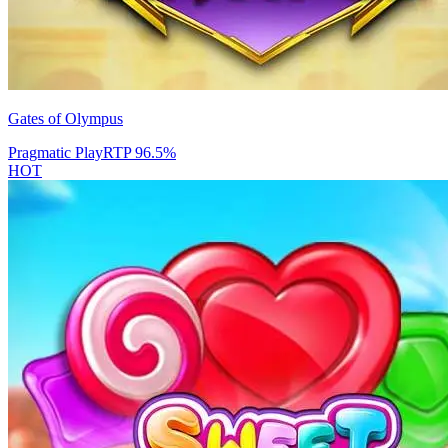
Gates of Olympus
Pragmatic Play
RTP
96.5
%
HOT