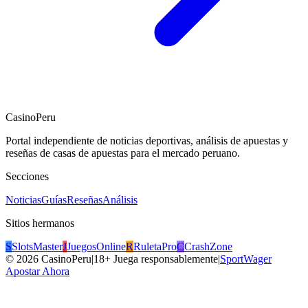
CasinoPeru
Portal independiente de noticias deportivas, análisis de apuestas y
reseñas de casas de apuestas para el mercado peruano.
Secciones
Noticias
Guías
Reseñas
Análisis
Sitios hermanos
S
SlotsMaster
J
JuegosOnline
R
RuletaPro
C
CrashZone
©
2026
CasinoPeru
|
18+ Juega responsablemente
|
SportWager
Apostar Ahora