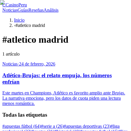
C
CasinoPeru
Noticias
Guías
Reseñas
Análisis
Inicio
›
#atletico madrid
#
atletico madrid
1
artículo
Noticias
·
24 de febrero, 2026
Atlético-Brujas: el relato empuja, los números
enfrían
Este martes en Champions, Atlético es favorito amplio ante Brujas.
La narrativa emociona, pero los datos de cuota piden una lectura
menos romántica.
Todas las etiquetas
#
apuestas fútbol
(
64
)
#
serie a
(
26
)
#
apuestas deportivas
(
23
)
#
liga