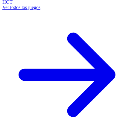
HOT
Ver todos los juegos