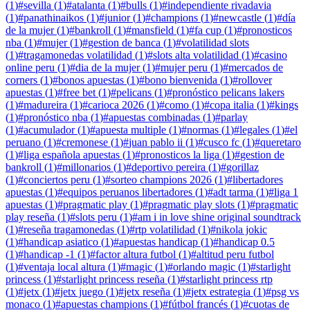
(
1
)
#
sevilla
(
1
)
#
atalanta
(
1
)
#
bulls
(
1
)
#
independiente rivadavia
(
1
)
#
panathinaikos
(
1
)
#
junior
(
1
)
#
champions
(
1
)
#
newcastle
(
1
)
#
día
de la mujer
(
1
)
#
bankroll
(
1
)
#
mansfield
(
1
)
#
fa cup
(
1
)
#
pronosticos
nba
(
1
)
#
mujer
(
1
)
#
gestion de banca
(
1
)
#
volatilidad slots
(
1
)
#
tragamonedas volatilidad
(
1
)
#
slots alta volatilidad
(
1
)
#
casino
online peru
(
1
)
#
dia de la mujer
(
1
)
#
mujer peru
(
1
)
#
mercados de
corners
(
1
)
#
bonos apuestas
(
1
)
#
bono bienvenida
(
1
)
#
rollover
apuestas
(
1
)
#
free bet
(
1
)
#
pelicans
(
1
)
#
pronóstico pelicans lakers
(
1
)
#
madureira
(
1
)
#
carioca 2026
(
1
)
#
como
(
1
)
#
copa italia
(
1
)
#
kings
(
1
)
#
pronóstico nba
(
1
)
#
apuestas combinadas
(
1
)
#
parlay
(
1
)
#
acumulador
(
1
)
#
apuesta multiple
(
1
)
#
normas
(
1
)
#
legales
(
1
)
#
el
peruano
(
1
)
#
cremonese
(
1
)
#
juan pablo ii
(
1
)
#
cusco fc
(
1
)
#
queretaro
(
1
)
#
liga española apuestas
(
1
)
#
pronosticos la liga
(
1
)
#
gestion de
bankroll
(
1
)
#
millonarios
(
1
)
#
deportivo pereira
(
1
)
#
gorillaz
(
1
)
#
conciertos peru
(
1
)
#
sorteo champions 2026
(
1
)
#
libertadores
apuestas
(
1
)
#
equipos peruanos libertadores
(
1
)
#
adt tarma
(
1
)
#
liga 1
apuestas
(
1
)
#
pragmatic play
(
1
)
#
pragmatic play slots
(
1
)
#
pragmatic
play reseña
(
1
)
#
slots peru
(
1
)
#
am i in love shine original soundtrack
(
1
)
#
reseña tragamonedas
(
1
)
#
rtp volatilidad
(
1
)
#
nikola jokic
(
1
)
#
handicap asiatico
(
1
)
#
apuestas handicap
(
1
)
#
handicap 0.5
(
1
)
#
handicap -1
(
1
)
#
factor altura futbol
(
1
)
#
altitud peru futbol
(
1
)
#
ventaja local altura
(
1
)
#
magic
(
1
)
#
orlando magic
(
1
)
#
starlight
princess
(
1
)
#
starlight princess reseña
(
1
)
#
starlight princess rtp
(
1
)
#
jetx
(
1
)
#
jetx juego
(
1
)
#
jetx reseña
(
1
)
#
jetx estrategia
(
1
)
#
psg vs
monaco
(
1
)
#
apuestas champions
(
1
)
#
fútbol francés
(
1
)
#
cuotas de