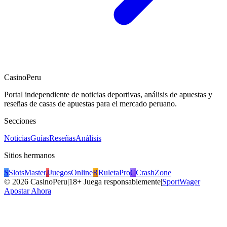
CasinoPeru
Portal independiente de noticias deportivas, análisis de apuestas y
reseñas de casas de apuestas para el mercado peruano.
Secciones
Noticias
Guías
Reseñas
Análisis
Sitios hermanos
S
SlotsMaster
J
JuegosOnline
R
RuletaPro
C
CrashZone
©
2026
CasinoPeru
|
18+ Juega responsablemente
|
SportWager
Apostar Ahora