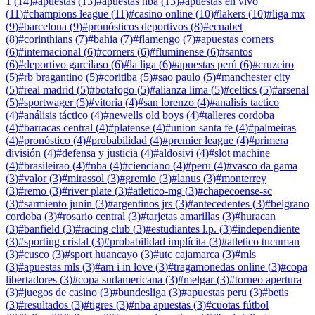
1
(
14
)
#
apuestas
(
13
)
#
apuestas nba
(
13
)
#
apuestas en vivo
(
11
)
#
champions league
(
11
)
#
casino online
(
10
)
#
lakers
(
10
)
#
liga mx
(
9
)
#
barcelona
(
9
)
#
pronósticos deportivos
(
8
)
#
ecuabet
(
8
)
#
corinthians
(
7
)
#
bahia
(
7
)
#
flamengo
(
7
)
#
apuestas corners
(
6
)
#
internacional
(
6
)
#
corners
(
6
)
#
fluminense
(
6
)
#
santos
(
6
)
#
deportivo garcilaso
(
6
)
#
la liga
(
6
)
#
apuestas perú
(
6
)
#
cruzeiro
(
5
)
#
rb bragantino
(
5
)
#
coritiba
(
5
)
#
sao paulo
(
5
)
#
manchester city
(
5
)
#
real madrid
(
5
)
#
botafogo
(
5
)
#
alianza lima
(
5
)
#
celtics
(
5
)
#
arsenal
(
5
)
#
sportwager
(
5
)
#
vitoria
(
4
)
#
san lorenzo
(
4
)
#
analisis tactico
(
4
)
#
análisis táctico
(
4
)
#
newells old boys
(
4
)
#
talleres cordoba
(
4
)
#
barracas central
(
4
)
#
platense
(
4
)
#
union santa fe
(
4
)
#
palmeiras
(
4
)
#
pronóstico
(
4
)
#
probabilidad
(
4
)
#
premier league
(
4
)
#
primera
división
(
4
)
#
defensa y justicia
(
4
)
#
aldosivi
(
4
)
#
slot machine
(
4
)
#
brasileirao
(
4
)
#
nba
(
4
)
#
cienciano
(
4
)
#
peru
(
4
)
#
vasco da gama
(
3
)
#
valor
(
3
)
#
mirassol
(
3
)
#
gremio
(
3
)
#
lanus
(
3
)
#
monterrey
(
3
)
#
remo
(
3
)
#
river plate
(
3
)
#
atletico-mg
(
3
)
#
chapecoense-sc
(
3
)
#
sarmiento junin
(
3
)
#
argentinos jrs
(
3
)
#
antecedentes
(
3
)
#
belgrano
cordoba
(
3
)
#
rosario central
(
3
)
#
tarjetas amarillas
(
3
)
#
huracan
(
3
)
#
banfield
(
3
)
#
racing club
(
3
)
#
estudiantes l.p.
(
3
)
#
independiente
(
3
)
#
sporting cristal
(
3
)
#
probabilidad implícita
(
3
)
#
atletico tucuman
(
3
)
#
cusco
(
3
)
#
sport huancayo
(
3
)
#
utc cajamarca
(
3
)
#
mls
(
3
)
#
apuestas mls
(
3
)
#
am i in love
(
3
)
#
tragamonedas online
(
3
)
#
copa
libertadores
(
3
)
#
copa sudamericana
(
3
)
#
melgar
(
3
)
#
torneo apertura
(
3
)
#
juegos de casino
(
3
)
#
bundesliga
(
3
)
#
apuestas peru
(
3
)
#
betis
(
3
)
#
resultados
(
3
)
#
tigres
(
3
)
#
nba apuestas
(
3
)
#
cuotas fútbol