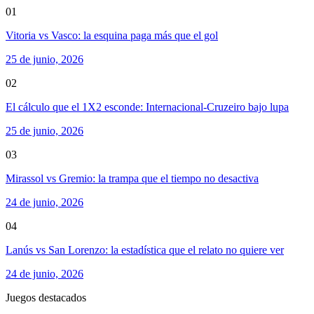
01
Vitoria vs Vasco: la esquina paga más que el gol
25 de junio, 2026
02
El cálculo que el 1X2 esconde: Internacional-Cruzeiro bajo lupa
25 de junio, 2026
03
Mirassol vs Gremio: la trampa que el tiempo no desactiva
24 de junio, 2026
04
Lanús vs San Lorenzo: la estadística que el relato no quiere ver
24 de junio, 2026
Juegos destacados