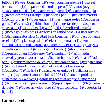
fútbol
(
1
)
#
sweet bonanza
(
1
)
#
sweet bonanza reseña
(
1
)
#
sweet
bonanza rtp
(
1
)
#
tragamonedas online peru
(
1
)
#
aviator juego
(
1
)
#
aviator reseña
(
1
)
#
aviator crash game
(
1
)
#
aviator estrategia
(
1
)
#
convocatoria
(
1
)
#
onpe
(
1
)
#
noticias perú
(
1
)
#
atletico madrid
(
1
)
#
club brujas
(
1
)
#
over under
(
1
)
#
mas menos goles
(
1
)
#
apuestas
goles
(
1
)
#
over 2.5
(
1
)
#
binacional
(
1
)
#
apuestas deportivas perú
(
1
)
#
seattle
(
1
)
#
sounders
(
1
)
#
wolf gold
(
1
)
#
wolf gold reseña
(
1
)
#
wolf gold jackpot
(
1
)
#
nuevas tragamonedas
(
1
)
#
slots nuevos
(
1
)
#
lanzamientos slots
(
1
)
#
big bass bonanza
(
1
)
#
big bass bonanza
reseña
(
1
)
#
big bass splash
(
1
)
#
seleccion peruana
(
1
)
#
peru
eliminatorias
(
1
)
#
blanquirroja
(
1
)
#
over under tarjetas
(
1
)
#
tarjetas
amarillas apuestas
(
1
)
#
moquegua
(
1
)
#
lafc
(
1
)
#
lionel messi
(
1
)
#
pumas unam
(
1
)
#
levante
(
1
)
#
tottenham
(
1
)
#
san martin
(
1
)
#
voley peru
(
1
)
#
osasuna
(
1
)
#
hernan barcos
(
1
)
#
cuotas fútbol
peru
(
1
)
#
sudamericano de voley
(
1
)
#
sudamericano
(
1
)
#
regatas lima
(
1
)
#
sesi
(
1
)
#
sudamericano de clubes voley
(
1
)
#
casinoperu
(
1
)
#
atletico
(
1
)
#
madrid
(
1
)
#
manchester united
(
1
)
#
alianza lima
voley
(
1
)
#
sudamericano de clubes 2026
(
1
)
#
banco republica
(
1
)
#
arsenal vs wolves
(
1
)
#
apuestas premier league
(
1
)
#
partidos
(
1
)
#
cuotas hoy
(
1
)
#
galatasaray
(
1
)
#
psg
(
1
)
#
geminis
(
1
)
#
liga peruana
de voley
(
1
)
#
apuestas voley peru
(
1
)
#
real sociedad
(
1
)
#
apuestas la
liga
(
1
)
Lo más leído