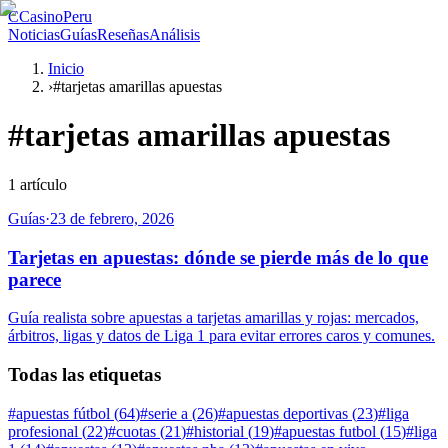
C
CasinoPeru
Noticias
Guías
Reseñas
Análisis
Inicio
›
#tarjetas amarillas apuestas
#
tarjetas amarillas apuestas
1
artículo
Guías
·
23 de febrero, 2026
Tarjetas en apuestas: dónde se pierde más de lo que
parece
Guía realista sobre apuestas a tarjetas amarillas y rojas: mercados,
árbitros, ligas y datos de Liga 1 para evitar errores caros y comunes.
Todas las etiquetas
#
apuestas fútbol
(
64
)
#
serie a
(
26
)
#
apuestas deportivas
(
23
)
#
liga
profesional
(
22
)
#
cuotas
(
21
)
#
historial
(
19
)
#
apuestas futbol
(
15
)
#
liga