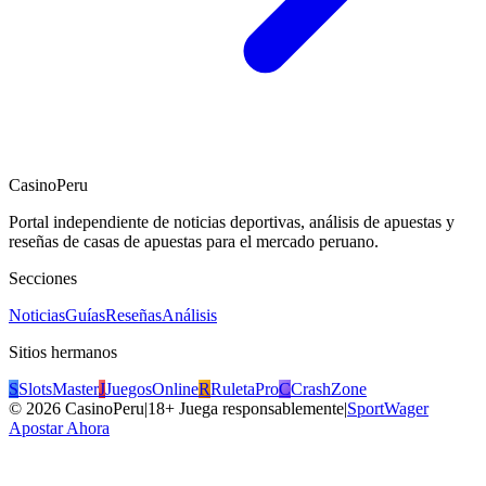
CasinoPeru
Portal independiente de noticias deportivas, análisis de apuestas y
reseñas de casas de apuestas para el mercado peruano.
Secciones
Noticias
Guías
Reseñas
Análisis
Sitios hermanos
S
SlotsMaster
J
JuegosOnline
R
RuletaPro
C
CrashZone
©
2026
CasinoPeru
|
18+ Juega responsablemente
|
SportWager
Apostar Ahora