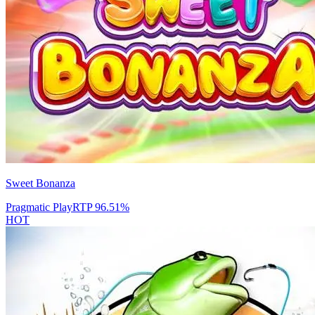
Sweet Bonanza
Pragmatic Play
RTP
96.51
%
HOT