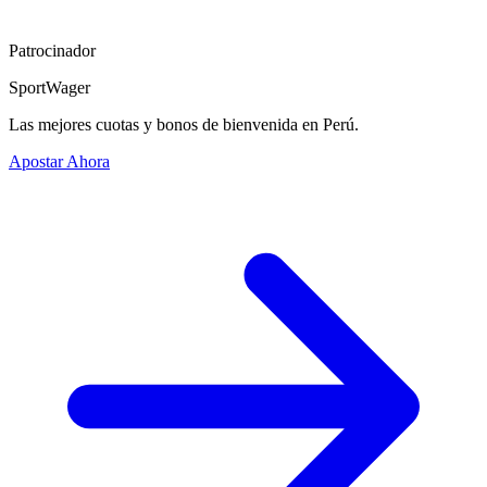
Patrocinador
SportWager
Las mejores cuotas y bonos de bienvenida en Perú.
Apostar Ahora