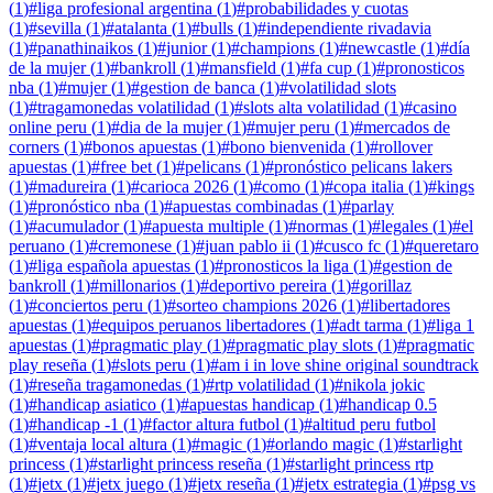
(
1
)
#
liga profesional argentina
(
1
)
#
probabilidades y cuotas
(
1
)
#
sevilla
(
1
)
#
atalanta
(
1
)
#
bulls
(
1
)
#
independiente rivadavia
(
1
)
#
panathinaikos
(
1
)
#
junior
(
1
)
#
champions
(
1
)
#
newcastle
(
1
)
#
día
de la mujer
(
1
)
#
bankroll
(
1
)
#
mansfield
(
1
)
#
fa cup
(
1
)
#
pronosticos
nba
(
1
)
#
mujer
(
1
)
#
gestion de banca
(
1
)
#
volatilidad slots
(
1
)
#
tragamonedas volatilidad
(
1
)
#
slots alta volatilidad
(
1
)
#
casino
online peru
(
1
)
#
dia de la mujer
(
1
)
#
mujer peru
(
1
)
#
mercados de
corners
(
1
)
#
bonos apuestas
(
1
)
#
bono bienvenida
(
1
)
#
rollover
apuestas
(
1
)
#
free bet
(
1
)
#
pelicans
(
1
)
#
pronóstico pelicans lakers
(
1
)
#
madureira
(
1
)
#
carioca 2026
(
1
)
#
como
(
1
)
#
copa italia
(
1
)
#
kings
(
1
)
#
pronóstico nba
(
1
)
#
apuestas combinadas
(
1
)
#
parlay
(
1
)
#
acumulador
(
1
)
#
apuesta multiple
(
1
)
#
normas
(
1
)
#
legales
(
1
)
#
el
peruano
(
1
)
#
cremonese
(
1
)
#
juan pablo ii
(
1
)
#
cusco fc
(
1
)
#
queretaro
(
1
)
#
liga española apuestas
(
1
)
#
pronosticos la liga
(
1
)
#
gestion de
bankroll
(
1
)
#
millonarios
(
1
)
#
deportivo pereira
(
1
)
#
gorillaz
(
1
)
#
conciertos peru
(
1
)
#
sorteo champions 2026
(
1
)
#
libertadores
apuestas
(
1
)
#
equipos peruanos libertadores
(
1
)
#
adt tarma
(
1
)
#
liga 1
apuestas
(
1
)
#
pragmatic play
(
1
)
#
pragmatic play slots
(
1
)
#
pragmatic
play reseña
(
1
)
#
slots peru
(
1
)
#
am i in love shine original soundtrack
(
1
)
#
reseña tragamonedas
(
1
)
#
rtp volatilidad
(
1
)
#
nikola jokic
(
1
)
#
handicap asiatico
(
1
)
#
apuestas handicap
(
1
)
#
handicap 0.5
(
1
)
#
handicap -1
(
1
)
#
factor altura futbol
(
1
)
#
altitud peru futbol
(
1
)
#
ventaja local altura
(
1
)
#
magic
(
1
)
#
orlando magic
(
1
)
#
starlight
princess
(
1
)
#
starlight princess reseña
(
1
)
#
starlight princess rtp
(
1
)
#
jetx
(
1
)
#
jetx juego
(
1
)
#
jetx reseña
(
1
)
#
jetx estrategia
(
1
)
#
psg vs