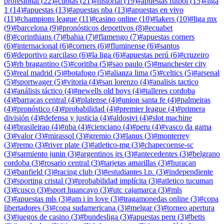
profesional
(
22
)
#
cuotas
(
21
)
#
historial
(
19
)
#
apuestas futbol
(
15
)
#
liga
1
(
14
)
#
apuestas
(
13
)
#
apuestas nba
(
13
)
#
apuestas en vivo
(
11
)
#
champions league
(
11
)
#
casino online
(
10
)
#
lakers
(
10
)
#
liga mx
(
9
)
#
barcelona
(
9
)
#
pronósticos deportivos
(
8
)
#
ecuabet
(
8
)
#
corinthians
(
7
)
#
bahia
(
7
)
#
flamengo
(
7
)
#
apuestas corners
(
6
)
#
internacional
(
6
)
#
corners
(
6
)
#
fluminense
(
6
)
#
santos
(
6
)
#
deportivo garcilaso
(
6
)
#
la liga
(
6
)
#
apuestas perú
(
6
)
#
cruzeiro
(
5
)
#
rb bragantino
(
5
)
#
coritiba
(
5
)
#
sao paulo
(
5
)
#
manchester city
(
5
)
#
real madrid
(
5
)
#
botafogo
(
5
)
#
alianza lima
(
5
)
#
celtics
(
5
)
#
arsenal
(
5
)
#
sportwager
(
5
)
#
vitoria
(
4
)
#
san lorenzo
(
4
)
#
analisis tactico
(
4
)
#
análisis táctico
(
4
)
#
newells old boys
(
4
)
#
talleres cordoba
(
4
)
#
barracas central
(
4
)
#
platense
(
4
)
#
union santa fe
(
4
)
#
palmeiras
(
4
)
#
pronóstico
(
4
)
#
probabilidad
(
4
)
#
premier league
(
4
)
#
primera
división
(
4
)
#
defensa y justicia
(
4
)
#
aldosivi
(
4
)
#
slot machine
(
4
)
#
brasileirao
(
4
)
#
nba
(
4
)
#
cienciano
(
4
)
#
peru
(
4
)
#
vasco da gama
(
3
)
#
valor
(
3
)
#
mirassol
(
3
)
#
gremio
(
3
)
#
lanus
(
3
)
#
monterrey
(
3
)
#
remo
(
3
)
#
river plate
(
3
)
#
atletico-mg
(
3
)
#
chapecoense-sc
(
3
)
#
sarmiento junin
(
3
)
#
argentinos jrs
(
3
)
#
antecedentes
(
3
)
#
belgrano
cordoba
(
3
)
#
rosario central
(
3
)
#
tarjetas amarillas
(
3
)
#
huracan
(
3
)
#
banfield
(
3
)
#
racing club
(
3
)
#
estudiantes l.p.
(
3
)
#
independiente
(
3
)
#
sporting cristal
(
3
)
#
probabilidad implícita
(
3
)
#
atletico tucuman
(
3
)
#
cusco
(
3
)
#
sport huancayo
(
3
)
#
utc cajamarca
(
3
)
#
mls
(
3
)
#
apuestas mls
(
3
)
#
am i in love
(
3
)
#
tragamonedas online
(
3
)
#
copa
libertadores
(
3
)
#
copa sudamericana
(
3
)
#
melgar
(
3
)
#
torneo apertura
(
3
)
#
juegos de casino
(
3
)
#
bundesliga
(
3
)
#
apuestas peru
(
3
)
#
betis