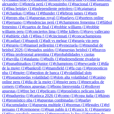
alexander
(
1
)
#
lotería perú
(
1
)
#
coquimbo
(
1
)
#
nacional
(
1
)
#
jaguares
(
1
)
#
liga betplay
(
1
)
#
independiente petrolero
(
1
)
#
cajamarca
(
1
)
#
chankas
(
1
)
#
liga
(
1
)
#
thunder
(
1
)
#
lebron james
(
1
)
#
nets
(
1
)
#
props nba
(
1
)
#
apuestas royal
(
1
)
#
parlays
(
1
)
#
sorteos online
(
1
)
#
peruano
(
1
)
#
tendencias perú
(
1
)
#
champions femenina
(
1
)
#
fútbol
femenino
(
1
)
#
cuartos de final
(
1
)
#
robbie williams
(
1
)
#
robbie
williams peru
(
1
)
#
conciertos lima
(
1
)
#
the killers
(
1
)
#
rayo vallecano
(
1
)
#
athletic club
(
1
)
#
liga f
(
1
)
#
cincinnati
(
1
)
#
concachampions
(
1
)
#
cagliari
(
1
)
#
napoli
(
1
)
#
adt vs melgar
(
1
)
#
granja vip peru
(
1
)
#
granja
(
1
)
#
manuel pellegrini
(
1
)
#
venezuela
(
1
)
#
mundial de
beisbol 2026
(
1
)
#
estados unidos
(
1
)
#
apuestas beisbol
(
1
)
#
bravos
(
1
)
#
liga profesional argentina
(
1
)
#
probabilidades y cuotas
(
1
)
#
sevilla
(
1
)
#
atalanta
(
1
)
#
bulls
(
1
)
#
independiente rivadavia
(
1
)
#
panathinaikos
(
1
)
#
junior
(
1
)
#
champions
(
1
)
#
newcastle
(
1
)
#
día
de la mujer
(
1
)
#
bankroll
(
1
)
#
mansfield
(
1
)
#
fa cup
(
1
)
#
pronosticos
nba
(
1
)
#
mujer
(
1
)
#
gestion de banca
(
1
)
#
volatilidad slots
(
1
)
#
tragamonedas volatilidad
(
1
)
#
slots alta volatilidad
(
1
)
#
casino
online peru
(
1
)
#
dia de la mujer
(
1
)
#
mujer peru
(
1
)
#
mercados de
corners
(
1
)
#
bonos apuestas
(
1
)
#
bono bienvenida
(
1
)
#
rollover
apuestas
(
1
)
#
free bet
(
1
)
#
pelicans
(
1
)
#
pronóstico pelicans lakers
(
1
)
#
madureira
(
1
)
#
carioca 2026
(
1
)
#
como
(
1
)
#
copa italia
(
1
)
#
kings
(
1
)
#
pronóstico nba
(
1
)
#
apuestas combinadas
(
1
)
#
parlay
(
1
)
#
acumulador
(
1
)
#
apuesta multiple
(
1
)
#
normas
(
1
)
#
legales
(
1
)
#
el
peruano
(
1
)
#
cremonese
(
1
)
#
juan pablo ii
(
1
)
#
cusco fc
(
1
)
#
queretaro
(
1
)
#
liga española apuestas
(
1
)
#
pronosticos la liga
(
1
)
#
gestion de