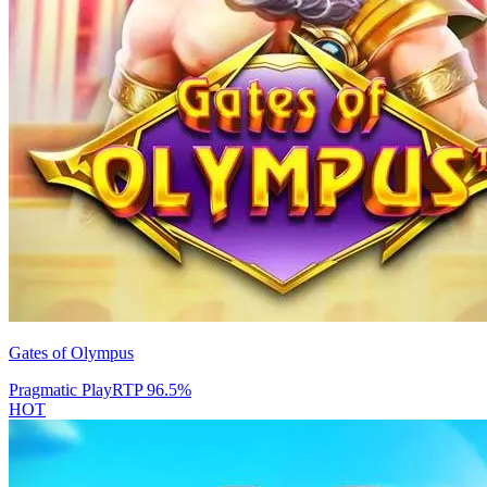
Gates of Olympus
Pragmatic Play
RTP
96.5
%
HOT