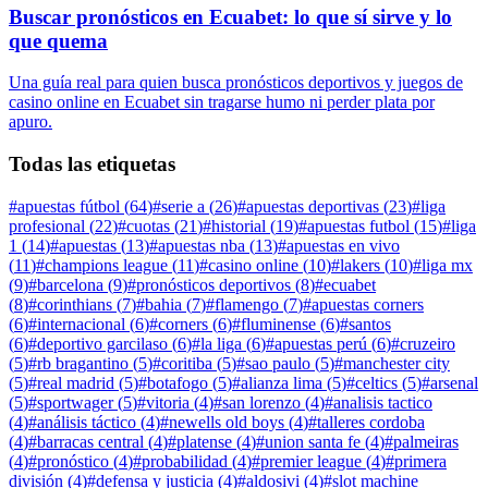
Buscar pronósticos en Ecuabet: lo que sí sirve y lo
que quema
Una guía real para quien busca pronósticos deportivos y juegos de
casino online en Ecuabet sin tragarse humo ni perder plata por
apuro.
Todas las etiquetas
#
apuestas fútbol
(
64
)
#
serie a
(
26
)
#
apuestas deportivas
(
23
)
#
liga
profesional
(
22
)
#
cuotas
(
21
)
#
historial
(
19
)
#
apuestas futbol
(
15
)
#
liga
1
(
14
)
#
apuestas
(
13
)
#
apuestas nba
(
13
)
#
apuestas en vivo
(
11
)
#
champions league
(
11
)
#
casino online
(
10
)
#
lakers
(
10
)
#
liga mx
(
9
)
#
barcelona
(
9
)
#
pronósticos deportivos
(
8
)
#
ecuabet
(
8
)
#
corinthians
(
7
)
#
bahia
(
7
)
#
flamengo
(
7
)
#
apuestas corners
(
6
)
#
internacional
(
6
)
#
corners
(
6
)
#
fluminense
(
6
)
#
santos
(
6
)
#
deportivo garcilaso
(
6
)
#
la liga
(
6
)
#
apuestas perú
(
6
)
#
cruzeiro
(
5
)
#
rb bragantino
(
5
)
#
coritiba
(
5
)
#
sao paulo
(
5
)
#
manchester city
(
5
)
#
real madrid
(
5
)
#
botafogo
(
5
)
#
alianza lima
(
5
)
#
celtics
(
5
)
#
arsenal
(
5
)
#
sportwager
(
5
)
#
vitoria
(
4
)
#
san lorenzo
(
4
)
#
analisis tactico
(
4
)
#
análisis táctico
(
4
)
#
newells old boys
(
4
)
#
talleres cordoba
(
4
)
#
barracas central
(
4
)
#
platense
(
4
)
#
union santa fe
(
4
)
#
palmeiras
(
4
)
#
pronóstico
(
4
)
#
probabilidad
(
4
)
#
premier league
(
4
)
#
primera
división
(
4
)
#
defensa y justicia
(
4
)
#
aldosivi
(
4
)
#
slot machine