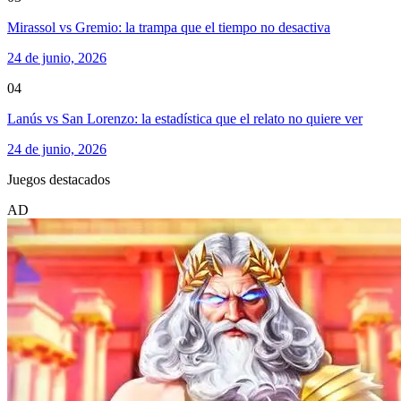
Mirassol vs Gremio: la trampa que el tiempo no desactiva
24 de junio, 2026
04
Lanús vs San Lorenzo: la estadística que el relato no quiere ver
24 de junio, 2026
Juegos destacados
AD