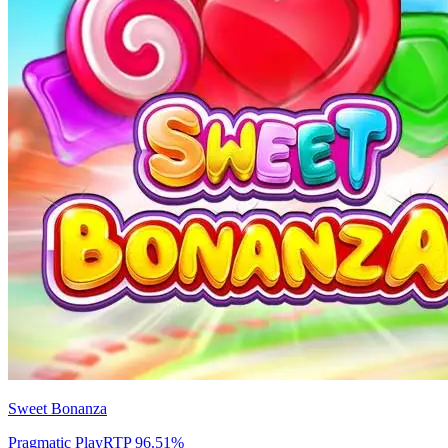
Sweet Bonanza
Pragmatic Play
RTP
96.51
%