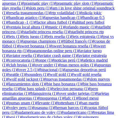
apuestas
(
1
)
#
pragmatic play
(
1
)
#
pragmatic play slots
(
1
)
#
pragmatic
play reseña
(
1
)
#
slots peru
(
1
)
#
am i in love shine original soundtrack
(
1
)
#
reseña tragamonedas
(
1
)
#
rtp volatilidad
(
1
)
#
nikola jokic
(
1
)
#
handicap asiatico
(
1
)
#
apuestas handicap
(
1
)
#
handicap 0.5
(
1
)
#
handicap -1
(
1
)
#
factor altura futbol
(
1
)
#
altitud peru futbol
(
1
)
#
ventaja local altura
(
1
)
#
magic
(
1
)
#
orlando magic
(
1
)
#
starlight
princess
(
1
)
#
starlight princess reseña
(
1
)
#
starlight princess rtp
(
1
)
#
jetx
(
1
)
#
jetx juego
(
1
)
#
jetx reseña
(
1
)
#
jetx estrategia
(
1
)
#
psg vs
monaco
(
1
)
#
apuestas champions
(
1
)
#
fútbol francés
(
1
)
#
cuotas de
fútbol
(
1
)
#
sweet bonanza
(
1
)
#
sweet bonanza reseña
(
1
)
#
sweet
bonanza rtp
(
1
)
#
tragamonedas online peru
(
1
)
#
aviator juego
(
1
)
#
aviator reseña
(
1
)
#
aviator crash game
(
1
)
#
aviator estrategia
(
1
)
#
convocatoria
(
1
)
#
onpe
(
1
)
#
noticias perú
(
1
)
#
atletico madrid
(
1
)
#
club brujas
(
1
)
#
over under
(
1
)
#
mas menos goles
(
1
)
#
apuestas
goles
(
1
)
#
over 2.5
(
1
)
#
binacional
(
1
)
#
apuestas deportivas perú
(
1
)
#
seattle
(
1
)
#
sounders
(
1
)
#
wolf gold
(
1
)
#
wolf gold reseña
(
1
)
#
wolf gold jackpot
(
1
)
#
nuevas tragamonedas
(
1
)
#
slots nuevos
(
1
)
#
lanzamientos slots
(
1
)
#
big bass bonanza
(
1
)
#
big bass bonanza
reseña
(
1
)
#
big bass splash
(
1
)
#
seleccion peruana
(
1
)
#
peru
eliminatorias
(
1
)
#
blanquirroja
(
1
)
#
over under tarjetas
(
1
)
#
tarjetas
amarillas apuestas
(
1
)
#
moquegua
(
1
)
#
lafc
(
1
)
#
lionel messi
(
1
)
#
pumas unam
(
1
)
#
levante
(
1
)
#
tottenham
(
1
)
#
san martin
(
1
)
#
voley peru
(
1
)
#
osasuna
(
1
)
#
hernan barcos
(
1
)
#
cuotas fútbol
peru
(
1
)
#
sudamericano de voley
(
1
)
#
sudamericano
(
1
)
#
regatas lima
(
1
)
#
sesi
(
1
)
#
sudamericano de clubes voley
(
1
)
#
casinoperu