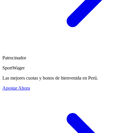
Patrocinador
SportWager
Las mejores cuotas y bonos de bienvenida en Perú.
Apostar Ahora