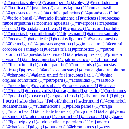
(
2
)
#
apuestas voley
(
2
)
#
casino peru
(
2
)
#
voley
(
2
)
#
resultados uni
(
2
)
#
benfica
(
2
)
#
juventus
(
2
)
#
santos laguna
(
1
)
#
cuotas brasil
(
1
)
#
apuestas tacticas
(
1
)
#
coritiba palmeiras
(
1
)
#
pronóstico fútbol
(
1
)
#
serie a brasil
(
1
)
#
gremio fluminense
(
1
)
#
tarjetas
(
1
)
#
apuestas
futbol argentina
(
1
)
#
córners apuestas
(
1
)
#
liverpool
(
1
)
#
apuestas
córners
(
1
)
#
guadalajara chivas
(
1
)
#
fc juarez
(
1
)
#
historial partidos
(
1
)
#
apuestas liga profesional
(
1
)
#
tigres uanl
(
1
)
#
atletico san luis
(
1
)
#
necaxa
(
1
)
#
atlante fc
(
1
)
#
cuotas liga mx
(
1
)
#
valor apuestas
(
1
)
#
fbc melgar
(
1
)
#
apuestas argentina
(
1
)
#
gimnasia m.
(
1
)
#
central
cordoba de santiago
(
1
)
#
lectura fría
(
1
)
#
pronostico
(
1
)
#
patron
historico
(
1
)
#
apuestas brasileirao
(
1
)
#
tarjetas apuestas
(
1
)
#
primera
division
(
1
)
#
análisis apuestas
(
1
)
#
patron tactico
(
1
)
#
cf montreal
(
1
)
#
fc cincinnati
(
1
)
#
balon parado
(
1
)
#
cuotas mls
(
1
)
#
apuestas
tácticas
(
1
)
#
previa
(
1
)
#
analisis apuestas
(
1
)
#
new england revolution
(
1
)
#
charlotte
(
1
)
#
atlanta united fc
(
1
)
#
cuotas liga 1
(
1
)
#
shine
original soundtrack
(
1
)
#
petroperu
(
1
)
#
actualidad
(
1
)
#
sassuolo
(
1
)
#
medellin
(
1
)
#
playoffs nba
(
1
)
#
pronósticos nba
(
1
)
#
caracas
(
1
)
#
76ers
(
1
)
#
nba playoffs
(
1
)
#
bragantino
(
1
)
#
getafe
(
1
)
#
posiciones
(
1
)
#
puebla
(
1
)
#
bayern
(
1
)
#
copa do brasil
(
1
)
#
fixture liga 1
(
1
)
#
liga
1 perú
(
1
)
#
los chankas
(
1
)
#
hoffenheim
(
1
)
#
dortmund
(
1
)
#
conmebol
sudamericana
(
1
)
#
sudamericana
(
1
)
#
pelota parada
(
1
)
#
braga
(
1
)
#
miami heat
(
1
)
#
charlotte hornets
(
1
)
#
mvp nba
(
1
)
#
shai gilgeous-
alexander
(
1
)
#
lotería perú
(
1
)
#
coquimbo
(
1
)
#
nacional
(
1
)
#
jaguares
(
1
)
#
liga betplay
(
1
)
#
independiente petrolero
(
1
)
#
cajamarca
(
1
)
#
chankas
(
1
)
#
liga
(
1
)
#
thunder
(
1
)
#
lebron james
(
1
)
#
nets