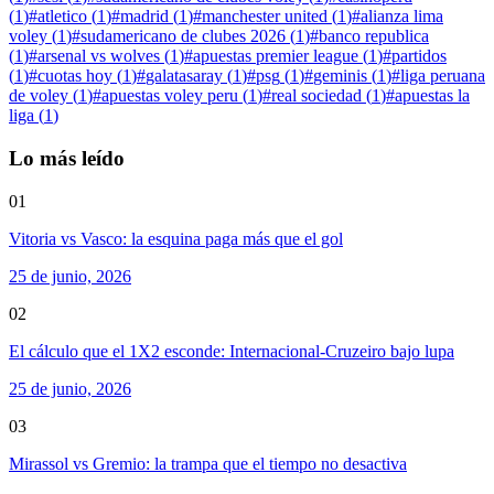
(
1
)
#
atletico
(
1
)
#
madrid
(
1
)
#
manchester united
(
1
)
#
alianza lima
voley
(
1
)
#
sudamericano de clubes 2026
(
1
)
#
banco republica
(
1
)
#
arsenal vs wolves
(
1
)
#
apuestas premier league
(
1
)
#
partidos
(
1
)
#
cuotas hoy
(
1
)
#
galatasaray
(
1
)
#
psg
(
1
)
#
geminis
(
1
)
#
liga peruana
de voley
(
1
)
#
apuestas voley peru
(
1
)
#
real sociedad
(
1
)
#
apuestas la
liga
(
1
)
Lo más leído
01
Vitoria vs Vasco: la esquina paga más que el gol
25 de junio, 2026
02
El cálculo que el 1X2 esconde: Internacional-Cruzeiro bajo lupa
25 de junio, 2026
03
Mirassol vs Gremio: la trampa que el tiempo no desactiva