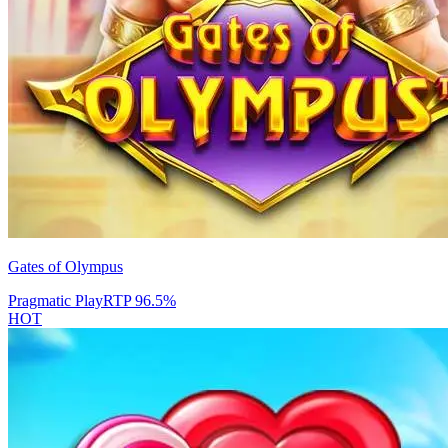
Gates of Olympus
Pragmatic Play
RTP
96.5
%
HOT