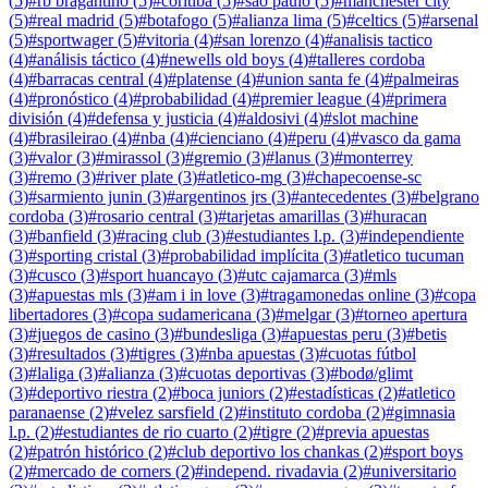
(
5
)
#
rb bragantino
(
5
)
#
coritiba
(
5
)
#
sao paulo
(
5
)
#
manchester city
(
5
)
#
real madrid
(
5
)
#
botafogo
(
5
)
#
alianza lima
(
5
)
#
celtics
(
5
)
#
arsenal
(
5
)
#
sportwager
(
5
)
#
vitoria
(
4
)
#
san lorenzo
(
4
)
#
analisis tactico
(
4
)
#
análisis táctico
(
4
)
#
newells old boys
(
4
)
#
talleres cordoba
(
4
)
#
barracas central
(
4
)
#
platense
(
4
)
#
union santa fe
(
4
)
#
palmeiras
(
4
)
#
pronóstico
(
4
)
#
probabilidad
(
4
)
#
premier league
(
4
)
#
primera
división
(
4
)
#
defensa y justicia
(
4
)
#
aldosivi
(
4
)
#
slot machine
(
4
)
#
brasileirao
(
4
)
#
nba
(
4
)
#
cienciano
(
4
)
#
peru
(
4
)
#
vasco da gama
(
3
)
#
valor
(
3
)
#
mirassol
(
3
)
#
gremio
(
3
)
#
lanus
(
3
)
#
monterrey
(
3
)
#
remo
(
3
)
#
river plate
(
3
)
#
atletico-mg
(
3
)
#
chapecoense-sc
(
3
)
#
sarmiento junin
(
3
)
#
argentinos jrs
(
3
)
#
antecedentes
(
3
)
#
belgrano
cordoba
(
3
)
#
rosario central
(
3
)
#
tarjetas amarillas
(
3
)
#
huracan
(
3
)
#
banfield
(
3
)
#
racing club
(
3
)
#
estudiantes l.p.
(
3
)
#
independiente
(
3
)
#
sporting cristal
(
3
)
#
probabilidad implícita
(
3
)
#
atletico tucuman
(
3
)
#
cusco
(
3
)
#
sport huancayo
(
3
)
#
utc cajamarca
(
3
)
#
mls
(
3
)
#
apuestas mls
(
3
)
#
am i in love
(
3
)
#
tragamonedas online
(
3
)
#
copa
libertadores
(
3
)
#
copa sudamericana
(
3
)
#
melgar
(
3
)
#
torneo apertura
(
3
)
#
juegos de casino
(
3
)
#
bundesliga
(
3
)
#
apuestas peru
(
3
)
#
betis
(
3
)
#
resultados
(
3
)
#
tigres
(
3
)
#
nba apuestas
(
3
)
#
cuotas fútbol
(
3
)
#
laliga
(
3
)
#
alianza
(
3
)
#
cuotas deportivas
(
3
)
#
bodø/glimt
(
3
)
#
deportivo riestra
(
2
)
#
boca juniors
(
2
)
#
estadísticas
(
2
)
#
atletico
paranaense
(
2
)
#
velez sarsfield
(
2
)
#
instituto cordoba
(
2
)
#
gimnasia
l.p.
(
2
)
#
estudiantes de rio cuarto
(
2
)
#
tigre
(
2
)
#
previa apuestas
(
2
)
#
patrón histórico
(
2
)
#
club deportivo los chankas
(
2
)
#
sport boys
(
2
)
#
mercado de corners
(
2
)
#
independ. rivadavia
(
2
)
#
universitario