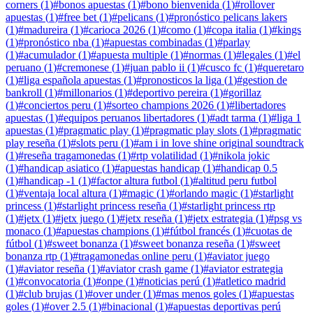
corners
(
1
)
#
bonos apuestas
(
1
)
#
bono bienvenida
(
1
)
#
rollover
apuestas
(
1
)
#
free bet
(
1
)
#
pelicans
(
1
)
#
pronóstico pelicans lakers
(
1
)
#
madureira
(
1
)
#
carioca 2026
(
1
)
#
como
(
1
)
#
copa italia
(
1
)
#
kings
(
1
)
#
pronóstico nba
(
1
)
#
apuestas combinadas
(
1
)
#
parlay
(
1
)
#
acumulador
(
1
)
#
apuesta multiple
(
1
)
#
normas
(
1
)
#
legales
(
1
)
#
el
peruano
(
1
)
#
cremonese
(
1
)
#
juan pablo ii
(
1
)
#
cusco fc
(
1
)
#
queretaro
(
1
)
#
liga española apuestas
(
1
)
#
pronosticos la liga
(
1
)
#
gestion de
bankroll
(
1
)
#
millonarios
(
1
)
#
deportivo pereira
(
1
)
#
gorillaz
(
1
)
#
conciertos peru
(
1
)
#
sorteo champions 2026
(
1
)
#
libertadores
apuestas
(
1
)
#
equipos peruanos libertadores
(
1
)
#
adt tarma
(
1
)
#
liga 1
apuestas
(
1
)
#
pragmatic play
(
1
)
#
pragmatic play slots
(
1
)
#
pragmatic
play reseña
(
1
)
#
slots peru
(
1
)
#
am i in love shine original soundtrack
(
1
)
#
reseña tragamonedas
(
1
)
#
rtp volatilidad
(
1
)
#
nikola jokic
(
1
)
#
handicap asiatico
(
1
)
#
apuestas handicap
(
1
)
#
handicap 0.5
(
1
)
#
handicap -1
(
1
)
#
factor altura futbol
(
1
)
#
altitud peru futbol
(
1
)
#
ventaja local altura
(
1
)
#
magic
(
1
)
#
orlando magic
(
1
)
#
starlight
princess
(
1
)
#
starlight princess reseña
(
1
)
#
starlight princess rtp
(
1
)
#
jetx
(
1
)
#
jetx juego
(
1
)
#
jetx reseña
(
1
)
#
jetx estrategia
(
1
)
#
psg vs
monaco
(
1
)
#
apuestas champions
(
1
)
#
fútbol francés
(
1
)
#
cuotas de
fútbol
(
1
)
#
sweet bonanza
(
1
)
#
sweet bonanza reseña
(
1
)
#
sweet
bonanza rtp
(
1
)
#
tragamonedas online peru
(
1
)
#
aviator juego
(
1
)
#
aviator reseña
(
1
)
#
aviator crash game
(
1
)
#
aviator estrategia
(
1
)
#
convocatoria
(
1
)
#
onpe
(
1
)
#
noticias perú
(
1
)
#
atletico madrid
(
1
)
#
club brujas
(
1
)
#
over under
(
1
)
#
mas menos goles
(
1
)
#
apuestas
goles
(
1
)
#
over 2.5
(
1
)
#
binacional
(
1
)
#
apuestas deportivas perú