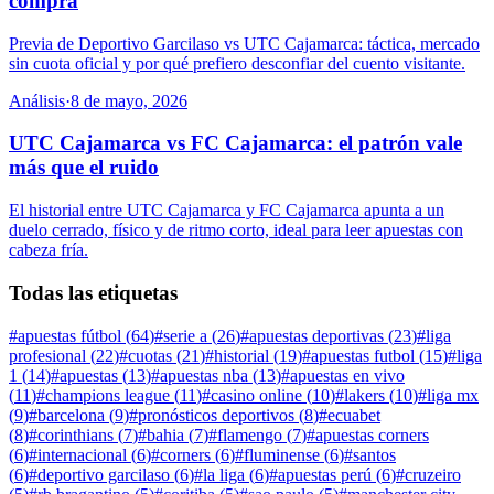
compra
Previa de Deportivo Garcilaso vs UTC Cajamarca: táctica, mercado
sin cuota oficial y por qué prefiero desconfiar del cuento visitante.
Análisis
·
8 de mayo, 2026
UTC Cajamarca vs FC Cajamarca: el patrón vale
más que el ruido
El historial entre UTC Cajamarca y FC Cajamarca apunta a un
duelo cerrado, físico y de ritmo corto, ideal para leer apuestas con
cabeza fría.
Todas las etiquetas
#
apuestas fútbol
(
64
)
#
serie a
(
26
)
#
apuestas deportivas
(
23
)
#
liga
profesional
(
22
)
#
cuotas
(
21
)
#
historial
(
19
)
#
apuestas futbol
(
15
)
#
liga
1
(
14
)
#
apuestas
(
13
)
#
apuestas nba
(
13
)
#
apuestas en vivo
(
11
)
#
champions league
(
11
)
#
casino online
(
10
)
#
lakers
(
10
)
#
liga mx
(
9
)
#
barcelona
(
9
)
#
pronósticos deportivos
(
8
)
#
ecuabet
(
8
)
#
corinthians
(
7
)
#
bahia
(
7
)
#
flamengo
(
7
)
#
apuestas corners
(
6
)
#
internacional
(
6
)
#
corners
(
6
)
#
fluminense
(
6
)
#
santos
(
6
)
#
deportivo garcilaso
(
6
)
#
la liga
(
6
)
#
apuestas perú
(
6
)
#
cruzeiro