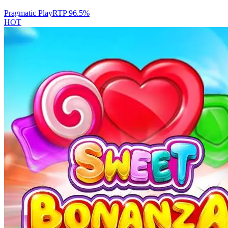
Pragmatic Play
RTP
96.5
%
HOT