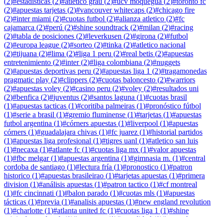
(
2
)
#
estadisticas
(
2
)
#
atletico grau
(
2
)
#
ucv moquegua
(
2
)
#
toronto fc
(
2
)
#
apuestas tarjetas
(
2
)
#
vancouver whitecaps
(
2
)
#
chicago fire
(
2
)
#
inter miami
(
2
)
#
cuotas futbol
(
2
)
#
alianza atletico
(
2
)
#
fc
cajamarca
(
2
)
#
perú
(
2
)
#
shine soundtrack
(
2
)
#
milan
(
2
)
#
racing
(
2
)
#
tabla de posiciones
(
2
)
#
leverkusen
(
2
)
#
girona
(
2
)
#
futbol
(
2
)
#
europa league
(
2
)
#
sorteo
(
2
)
#
tinka
(
2
)
#
atletico nacional
(
2
)
#
tijuana
(
2
)
#
lima
(
2
)
#
liga 1 peru
(
2
)
#
real betis
(
2
)
#
apuestas
entretenimiento
(
2
)
#
inter
(
2
)
#
liga colombiana
(
2
)
#
nuggets
(
2
)
#
apuestas deportivas peru
(
2
)
#
apuestas liga 1
(
2
)
#
tragamonedas
pragmatic play
(
2
)
#
clippers
(
2
)
#
cuotas baloncesto
(
2
)
#
warriors
(
2
)
#
apuestas voley
(
2
)
#
casino peru
(
2
)
#
voley
(
2
)
#
resultados uni
(
2
)
#
benfica
(
2
)
#
juventus
(
2
)
#
santos laguna
(
1
)
#
cuotas brasil
(
1
)
#
apuestas tacticas
(
1
)
#
coritiba palmeiras
(
1
)
#
pronóstico fútbol
(
1
)
#
serie a brasil
(
1
)
#
gremio fluminense
(
1
)
#
tarjetas
(
1
)
#
apuestas
futbol argentina
(
1
)
#
córners apuestas
(
1
)
#
liverpool
(
1
)
#
apuestas
córners
(
1
)
#
guadalajara chivas
(
1
)
#
fc juarez
(
1
)
#
historial partidos
(
1
)
#
apuestas liga profesional
(
1
)
#
tigres uanl
(
1
)
#
atletico san luis
(
1
)
#
necaxa
(
1
)
#
atlante fc
(
1
)
#
cuotas liga mx
(
1
)
#
valor apuestas
(
1
)
#
fbc melgar
(
1
)
#
apuestas argentina
(
1
)
#
gimnasia m.
(
1
)
#
central
cordoba de santiago
(
1
)
#
lectura fría
(
1
)
#
pronostico
(
1
)
#
patron
historico
(
1
)
#
apuestas brasileirao
(
1
)
#
tarjetas apuestas
(
1
)
#
primera
division
(
1
)
#
análisis apuestas
(
1
)
#
patron tactico
(
1
)
#
cf montreal
(
1
)
#
fc cincinnati
(
1
)
#
balon parado
(
1
)
#
cuotas mls
(
1
)
#
apuestas
tácticas
(
1
)
#
previa
(
1
)
#
analisis apuestas
(
1
)
#
new england revolution
(
1
)
#
charlotte
(
1
)
#
atlanta united fc
(
1
)
#
cuotas liga 1
(
1
)
#
shine