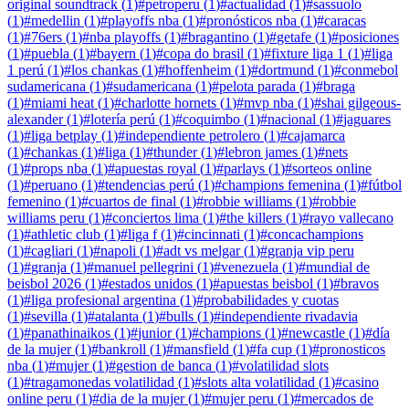
original soundtrack
(
1
)
#
petroperu
(
1
)
#
actualidad
(
1
)
#
sassuolo
(
1
)
#
medellin
(
1
)
#
playoffs nba
(
1
)
#
pronósticos nba
(
1
)
#
caracas
(
1
)
#
76ers
(
1
)
#
nba playoffs
(
1
)
#
bragantino
(
1
)
#
getafe
(
1
)
#
posiciones
(
1
)
#
puebla
(
1
)
#
bayern
(
1
)
#
copa do brasil
(
1
)
#
fixture liga 1
(
1
)
#
liga
1 perú
(
1
)
#
los chankas
(
1
)
#
hoffenheim
(
1
)
#
dortmund
(
1
)
#
conmebol
sudamericana
(
1
)
#
sudamericana
(
1
)
#
pelota parada
(
1
)
#
braga
(
1
)
#
miami heat
(
1
)
#
charlotte hornets
(
1
)
#
mvp nba
(
1
)
#
shai gilgeous-
alexander
(
1
)
#
lotería perú
(
1
)
#
coquimbo
(
1
)
#
nacional
(
1
)
#
jaguares
(
1
)
#
liga betplay
(
1
)
#
independiente petrolero
(
1
)
#
cajamarca
(
1
)
#
chankas
(
1
)
#
liga
(
1
)
#
thunder
(
1
)
#
lebron james
(
1
)
#
nets
(
1
)
#
props nba
(
1
)
#
apuestas royal
(
1
)
#
parlays
(
1
)
#
sorteos online
(
1
)
#
peruano
(
1
)
#
tendencias perú
(
1
)
#
champions femenina
(
1
)
#
fútbol
femenino
(
1
)
#
cuartos de final
(
1
)
#
robbie williams
(
1
)
#
robbie
williams peru
(
1
)
#
conciertos lima
(
1
)
#
the killers
(
1
)
#
rayo vallecano
(
1
)
#
athletic club
(
1
)
#
liga f
(
1
)
#
cincinnati
(
1
)
#
concachampions
(
1
)
#
cagliari
(
1
)
#
napoli
(
1
)
#
adt vs melgar
(
1
)
#
granja vip peru
(
1
)
#
granja
(
1
)
#
manuel pellegrini
(
1
)
#
venezuela
(
1
)
#
mundial de
beisbol 2026
(
1
)
#
estados unidos
(
1
)
#
apuestas beisbol
(
1
)
#
bravos
(
1
)
#
liga profesional argentina
(
1
)
#
probabilidades y cuotas
(
1
)
#
sevilla
(
1
)
#
atalanta
(
1
)
#
bulls
(
1
)
#
independiente rivadavia
(
1
)
#
panathinaikos
(
1
)
#
junior
(
1
)
#
champions
(
1
)
#
newcastle
(
1
)
#
día
de la mujer
(
1
)
#
bankroll
(
1
)
#
mansfield
(
1
)
#
fa cup
(
1
)
#
pronosticos
nba
(
1
)
#
mujer
(
1
)
#
gestion de banca
(
1
)
#
volatilidad slots
(
1
)
#
tragamonedas volatilidad
(
1
)
#
slots alta volatilidad
(
1
)
#
casino
online peru
(
1
)
#
dia de la mujer
(
1
)
#
mujer peru
(
1
)
#
mercados de