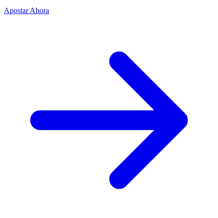
Apostar Ahora