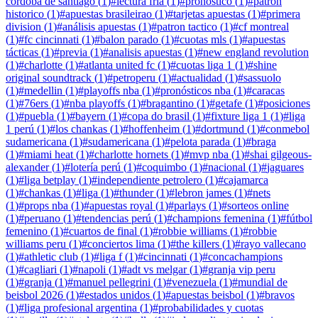
cordoba de santiago
(
1
)
#
lectura fría
(
1
)
#
pronostico
(
1
)
#
patron
historico
(
1
)
#
apuestas brasileirao
(
1
)
#
tarjetas apuestas
(
1
)
#
primera
division
(
1
)
#
análisis apuestas
(
1
)
#
patron tactico
(
1
)
#
cf montreal
(
1
)
#
fc cincinnati
(
1
)
#
balon parado
(
1
)
#
cuotas mls
(
1
)
#
apuestas
tácticas
(
1
)
#
previa
(
1
)
#
analisis apuestas
(
1
)
#
new england revolution
(
1
)
#
charlotte
(
1
)
#
atlanta united fc
(
1
)
#
cuotas liga 1
(
1
)
#
shine
original soundtrack
(
1
)
#
petroperu
(
1
)
#
actualidad
(
1
)
#
sassuolo
(
1
)
#
medellin
(
1
)
#
playoffs nba
(
1
)
#
pronósticos nba
(
1
)
#
caracas
(
1
)
#
76ers
(
1
)
#
nba playoffs
(
1
)
#
bragantino
(
1
)
#
getafe
(
1
)
#
posiciones
(
1
)
#
puebla
(
1
)
#
bayern
(
1
)
#
copa do brasil
(
1
)
#
fixture liga 1
(
1
)
#
liga
1 perú
(
1
)
#
los chankas
(
1
)
#
hoffenheim
(
1
)
#
dortmund
(
1
)
#
conmebol
sudamericana
(
1
)
#
sudamericana
(
1
)
#
pelota parada
(
1
)
#
braga
(
1
)
#
miami heat
(
1
)
#
charlotte hornets
(
1
)
#
mvp nba
(
1
)
#
shai gilgeous-
alexander
(
1
)
#
lotería perú
(
1
)
#
coquimbo
(
1
)
#
nacional
(
1
)
#
jaguares
(
1
)
#
liga betplay
(
1
)
#
independiente petrolero
(
1
)
#
cajamarca
(
1
)
#
chankas
(
1
)
#
liga
(
1
)
#
thunder
(
1
)
#
lebron james
(
1
)
#
nets
(
1
)
#
props nba
(
1
)
#
apuestas royal
(
1
)
#
parlays
(
1
)
#
sorteos online
(
1
)
#
peruano
(
1
)
#
tendencias perú
(
1
)
#
champions femenina
(
1
)
#
fútbol
femenino
(
1
)
#
cuartos de final
(
1
)
#
robbie williams
(
1
)
#
robbie
williams peru
(
1
)
#
conciertos lima
(
1
)
#
the killers
(
1
)
#
rayo vallecano
(
1
)
#
athletic club
(
1
)
#
liga f
(
1
)
#
cincinnati
(
1
)
#
concachampions
(
1
)
#
cagliari
(
1
)
#
napoli
(
1
)
#
adt vs melgar
(
1
)
#
granja vip peru
(
1
)
#
granja
(
1
)
#
manuel pellegrini
(
1
)
#
venezuela
(
1
)
#
mundial de
beisbol 2026
(
1
)
#
estados unidos
(
1
)
#
apuestas beisbol
(
1
)
#
bravos
(
1
)
#
liga profesional argentina
(
1
)
#
probabilidades y cuotas