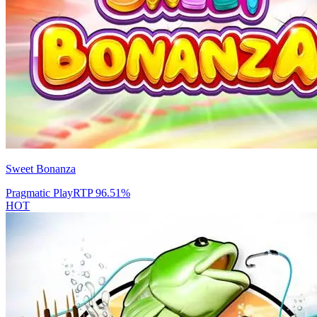
Sweet Bonanza
Pragmatic Play
RTP
96.51
%
HOT