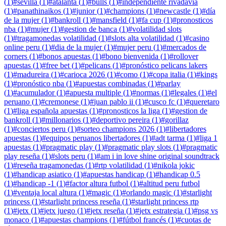
(
1
)
#
sevilla
(
1
)
#
atalanta
(
1
)
#
bulls
(
1
)
#
independiente rivadavia
(
1
)
#
panathinaikos
(
1
)
#
junior
(
1
)
#
champions
(
1
)
#
newcastle
(
1
)
#
día
de la mujer
(
1
)
#
bankroll
(
1
)
#
mansfield
(
1
)
#
fa cup
(
1
)
#
pronosticos
nba
(
1
)
#
mujer
(
1
)
#
gestion de banca
(
1
)
#
volatilidad slots
(
1
)
#
tragamonedas volatilidad
(
1
)
#
slots alta volatilidad
(
1
)
#
casino
online peru
(
1
)
#
dia de la mujer
(
1
)
#
mujer peru
(
1
)
#
mercados de
corners
(
1
)
#
bonos apuestas
(
1
)
#
bono bienvenida
(
1
)
#
rollover
apuestas
(
1
)
#
free bet
(
1
)
#
pelicans
(
1
)
#
pronóstico pelicans lakers
(
1
)
#
madureira
(
1
)
#
carioca 2026
(
1
)
#
como
(
1
)
#
copa italia
(
1
)
#
kings
(
1
)
#
pronóstico nba
(
1
)
#
apuestas combinadas
(
1
)
#
parlay
(
1
)
#
acumulador
(
1
)
#
apuesta multiple
(
1
)
#
normas
(
1
)
#
legales
(
1
)
#
el
peruano
(
1
)
#
cremonese
(
1
)
#
juan pablo ii
(
1
)
#
cusco fc
(
1
)
#
queretaro
(
1
)
#
liga española apuestas
(
1
)
#
pronosticos la liga
(
1
)
#
gestion de
bankroll
(
1
)
#
millonarios
(
1
)
#
deportivo pereira
(
1
)
#
gorillaz
(
1
)
#
conciertos peru
(
1
)
#
sorteo champions 2026
(
1
)
#
libertadores
apuestas
(
1
)
#
equipos peruanos libertadores
(
1
)
#
adt tarma
(
1
)
#
liga 1
apuestas
(
1
)
#
pragmatic play
(
1
)
#
pragmatic play slots
(
1
)
#
pragmatic
play reseña
(
1
)
#
slots peru
(
1
)
#
am i in love shine original soundtrack
(
1
)
#
reseña tragamonedas
(
1
)
#
rtp volatilidad
(
1
)
#
nikola jokic
(
1
)
#
handicap asiatico
(
1
)
#
apuestas handicap
(
1
)
#
handicap 0.5
(
1
)
#
handicap -1
(
1
)
#
factor altura futbol
(
1
)
#
altitud peru futbol
(
1
)
#
ventaja local altura
(
1
)
#
magic
(
1
)
#
orlando magic
(
1
)
#
starlight
princess
(
1
)
#
starlight princess reseña
(
1
)
#
starlight princess rtp
(
1
)
#
jetx
(
1
)
#
jetx juego
(
1
)
#
jetx reseña
(
1
)
#
jetx estrategia
(
1
)
#
psg vs
monaco
(
1
)
#
apuestas champions
(
1
)
#
fútbol francés
(
1
)
#
cuotas de