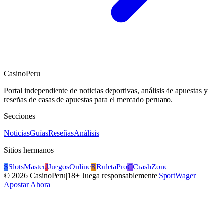
CasinoPeru
Portal independiente de noticias deportivas, análisis de apuestas y
reseñas de casas de apuestas para el mercado peruano.
Secciones
Noticias
Guías
Reseñas
Análisis
Sitios hermanos
S
SlotsMaster
J
JuegosOnline
R
RuletaPro
C
CrashZone
©
2026
CasinoPeru
|
18+ Juega responsablemente
|
SportWager
Apostar Ahora