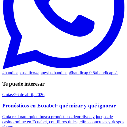
#
handicap asiatico
#
apuestas handicap
#
handicap 0.5
#
handicap -1
Te puede interesar
Guías
·
26 de abril, 2026
Pronósticos en Ecuabet: qué mirar y qué ignorar
Guía real para quien busca pronósticos deportivos y juegos de
casino online en Ecuabet, con filtros útiles, cifras concretas y riesgos
claros.