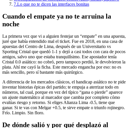
7.
Lo que no te dicen las interfaces bonitas
Cuando el empate ya no te arruina la
noche
La primera vez que vi a alguien festejar un “empate” en una apuesta,
juré que había entendido mal el ticket. Fue en 2018, en una casa de
apuestas del Centro de Lima, después de un Universitario vs
Sporting Cristal que quedó 1-1 y dejó a casi todos con cara de pocos
amigos, salvo uno que estaba tranquilísimo. Ese apostador tenía
Cristal 0.0 asiático: no cobró, pero tampoco perdió, le devolvieron la
plata. Ahí me cayó la ficha. Este mercado engancha por eso: no es
más sencillo, pero sí bastante más quirúrgico.
A diferencia de los mercados clásicos, el handicap asiático no te pide
inventar historias épicas del partido; te empuja a aterrizar todo en
números, tal cual, porque en vez del típico “gana o pierde” aparece
un ajuste matemático al marcador que cambia por completo cómo
evalúas riesgo y retorno. Si eliges Alianza Lima -0.5, tiene que
ganar. Si te vas con Melgar +0.5, te sirve empate o triunfo rojinegro.
Frío. Limpio. Sin floro.
De dónde salió y por qué desplazó al