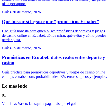
plata por apuro.
Guías
·
20 de marzo, 2026
Qué buscar si llegaste por “pronósticos Ecuabet”
Una guía honesta para quien busca pronósticos deportivos y juegos
de casino online en Ecuabet: dónde mirar, qué evitar y cómo puedes
perder plata.
Guías
·
15 de marzo, 2026
Pronósticos en Ecuabet: datos reales entre deporte y
casino
Guía práctica para pronósticos deportivos y juegos de casino online
en https ecuabet com: probabilidades, EV, errores típicos y ejemplos.
Lo más leído
01
Vitoria vs Vasco: la esquina paga más que el gol