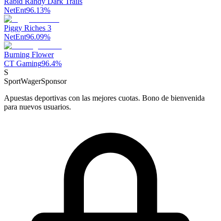
Rabid Randy Dark Trails
NetEnt
96.13
%
Piggy Riches 3
NetEnt
96.09
%
Burning Flower
CT Gaming
96.4
%
S
SportWager
Sponsor
Apuestas deportivas con las mejores cuotas. Bono de bienvenida
para nuevos usuarios.