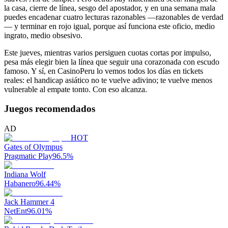
la casa, cierre de línea, sesgo del apostador, y en una semana mala
puedes encadenar cuatro lecturas razonables —razonables de verdad
— y terminar en rojo igual, porque así funciona este oficio, medio
ingrato, medio obsesivo.
Este jueves, mientras varios persiguen cuotas cortas por impulso,
pesa más elegir bien la línea que seguir una corazonada con escudo
famoso. Y sí, en CasinoPeru lo vemos todos los días en tickets
reales: el handicap asiático no te vuelve adivino; te vuelve menos
vulnerable al empate tonto. Con eso alcanza.
Juegos recomendados
AD
HOT
Gates of Olympus
Pragmatic Play
96.5
%
Indiana Wolf
Habanero
96.44
%
Jack Hammer 4
NetEnt
96.01
%