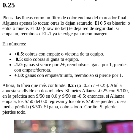
0.25
Piensa las líneas como un filtro de color encima del marcador final.
Algunas apenas lo tocan; otras lo dejan saturado. El 0.5 es binario: o
entra o muere. El 0.0 (draw no bet) te deja red de seguridad: si
empatan, reembolso. El -1 ya te exige ganar con margen.
En números:
+0.5
: cobras con empate o victoria de tu equipo.
-0.5
: solo cobras si gana tu equipo.
-1.0
: ganas si vence por 2+, reembolso si gana por 1, pierdes
con empate/derrota.
+1.0
: ganas con empate/triunfo, reembolso si pierde por 1.
Ahora, la línea que más confunde:
0.25
(o -0.25 / +0.25). Ahí la
apuesta se divide en dos mitades. Si metes Alianza -0.25 con S/100,
en la práctica son S/50 en 0.0 y S/50 en -0.5; entonces, si Alianza
empata, los S/50 del 0.0 regresan y los otros S/50 se pierden, o sea
media pérdida (S/50). Si gana, cobras todo. Cortito. Si pierde,
pierdes todo.