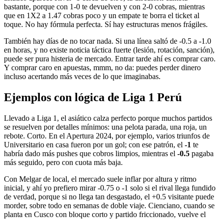
bastante, porque con 1-0 te devuelven y con 2-0 cobras, mientras
que en 1X2 a 1.47 cobras poco y un empate te borra el ticket al
toque. No hay fórmula perfecta. Sí hay estructuras menos frágiles.
También hay días de no tocar nada. Si una línea saltó de -0.5 a -1.0
en horas, y no existe noticia táctica fuerte (lesión, rotación, sanción),
puede ser pura histeria de mercado. Entrar tarde ahí es comprar caro.
Y comprar caro en apuestas, mmm, no da: puedes perder dinero
incluso acertando más veces de lo que imaginabas.
Ejemplos con lógica de Liga 1 Perú
Llevado a Liga 1, el asiático calza perfecto porque muchos partidos
se resuelven por detalles mínimos: una pelota parada, una roja, un
rebote. Corto. En el Apertura 2024, por ejemplo, varios triunfos de
Universitario en casa fueron por un gol; con ese patrón, el
-1
te
habría dado más pushes que cobros limpios, mientras el
-0.5
pagaba
más seguido, pero con cuota más baja.
Con Melgar de local, el mercado suele inflar por altura y ritmo
inicial, y ahí yo prefiero mirar -0.75 o -1 solo si el rival llega fundido
de verdad, porque si no llega tan desgastado, el +0.5 visitante puede
morder, sobre todo en semanas de doble viaje. Cienciano, cuando se
planta en Cusco con bloque corto y partido friccionado, vuelve el