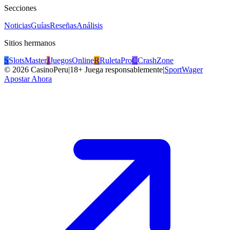
Secciones
Noticias
Guías
Reseñas
Análisis
Sitios hermanos
S
SlotsMaster
J
JuegosOnline
R
RuletaPro
C
CrashZone
©
2026
CasinoPeru
|
18+ Juega responsablemente
|
SportWager
Apostar Ahora