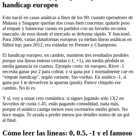
handicap europeo
Esto nació en casas asiáticas a fines de los 90, cuando operadores de
Malasia y Singapur querían dos cosas bien concretas: quitarle peso
al empate y balancear cuotas en partidos con un favorito recontra
marcado, de esos donde el mercado se deforma rápido. Y funcionó.
Para 2006, varias plataformas europeas ya metían líneas asiáticas en
fútbol top; para 2012, era estándar en Premier y Champions.
El handicap europeo, en cambio, mantiene tres resultados posibles
porque usa líneas enteras cerradas (-1, +1), sin media pérdida ni
media ganancia en cuartos. Ejemplo corto: en europeo, River -1
necesita ganar por 2 para cobrar, y si gana por 1 normalmente cae en
“empate handicap”, según variante. Sin vueltas. En asiático -1, si
gana por 1 te devuelven la apuesta (push). Parece chiquito ese
cambio. No lo es.
Y sí, voy a sonar cero romántica: si sigues jugando solo 1X2 en
favoritos de cuota 1.45, estás pagando comodidad, nada más,
porque el asiático castiga menos esos escenarios medio grises. No
hace magia. Te ayuda a perder menos por detalles tontos de un gol
al final.
Cómo leer las líneas: 0, 0.5, -1 y el famoso