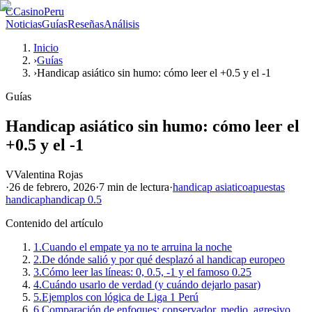
C
CasinoPeru
Noticias
Guías
Reseñas
Análisis
Inicio
›
Guías
›
Handicap asiático sin humo: cómo leer el +0.5 y el -1
Guías
Handicap asiático sin humo: cómo leer el
+0.5 y el -1
V
Valentina Rojas
·
26 de febrero, 2026
·
7 min
de lectura
·
handicap asiatico
apuestas
handicap
handicap 0.5
Contenido del artículo
1.
Cuando el empate ya no te arruina la noche
2.
De dónde salió y por qué desplazó al handicap europeo
3.
Cómo leer las líneas: 0, 0.5, -1 y el famoso 0.25
4.
Cuándo usarlo de verdad (y cuándo dejarlo pasar)
5.
Ejemplos con lógica de Liga 1 Perú
6.
Comparación de enfoques: conservador, medio, agresivo