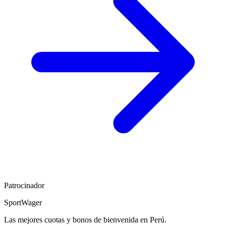
Patrocinador
SportWager
Las mejores cuotas y bonos de bienvenida en Perú.