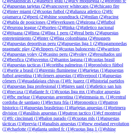
(
2
)
#
estadisticas
(
2
)
#
atletico grau
(
2
)
#
ucv moquegua
(
2
)
#
toronto fc
(
2
)
#
apuestas tarjetas
(
2
)
#
vancouver whitecaps
(
2
)
#
chicago fire
(
2
)
#
inter miami
(
2
)
#
cuotas futbol
(
2
)
#
alianza atletico
(
2
)
#
fc
cajamarca
(
2
)
#
perú
(
2
)
#
shine soundtrack
(
2
)
#
milan
(
2
)
#
racing
(
2
)
#
tabla de posiciones
(
2
)
#
leverkusen
(
2
)
#
girona
(
2
)
#
futbol
(
2
)
#
europa league
(
2
)
#
sorteo
(
2
)
#
tinka
(
2
)
#
atletico nacional
(
2
)
#
tijuana
(
2
)
#
lima
(
2
)
#
liga 1 peru
(
2
)
#
real betis
(
2
)
#
apuestas
entretenimiento
(
2
)
#
inter
(
2
)
#
liga colombiana
(
2
)
#
nuggets
(
2
)
#
apuestas deportivas peru
(
2
)
#
apuestas liga 1
(
2
)
#
tragamonedas
pragmatic play
(
2
)
#
clippers
(
2
)
#
cuotas baloncesto
(
2
)
#
warriors
(
2
)
#
apuestas voley
(
2
)
#
casino peru
(
2
)
#
voley
(
2
)
#
resultados uni
(
2
)
#
benfica
(
2
)
#
juventus
(
2
)
#
santos laguna
(
1
)
#
cuotas brasil
(
1
)
#
apuestas tacticas
(
1
)
#
coritiba palmeiras
(
1
)
#
pronóstico fútbol
(
1
)
#
serie a brasil
(
1
)
#
gremio fluminense
(
1
)
#
tarjetas
(
1
)
#
apuestas
futbol argentina
(
1
)
#
córners apuestas
(
1
)
#
liverpool
(
1
)
#
apuestas
córners
(
1
)
#
guadalajara chivas
(
1
)
#
fc juarez
(
1
)
#
historial partidos
(
1
)
#
apuestas liga profesional
(
1
)
#
tigres uanl
(
1
)
#
atletico san luis
(
1
)
#
necaxa
(
1
)
#
atlante fc
(
1
)
#
cuotas liga mx
(
1
)
#
valor apuestas
(
1
)
#
fbc melgar
(
1
)
#
apuestas argentina
(
1
)
#
gimnasia m.
(
1
)
#
central
cordoba de santiago
(
1
)
#
lectura fría
(
1
)
#
pronostico
(
1
)
#
patron
historico
(
1
)
#
apuestas brasileirao
(
1
)
#
tarjetas apuestas
(
1
)
#
primera
division
(
1
)
#
análisis apuestas
(
1
)
#
patron tactico
(
1
)
#
cf montreal
(
1
)
#
fc cincinnati
(
1
)
#
balon parado
(
1
)
#
cuotas mls
(
1
)
#
apuestas
tácticas
(
1
)
#
previa
(
1
)
#
analisis apuestas
(
1
)
#
new england revolution
(
1
)
#
charlotte
(
1
)
#
atlanta united fc
(
1
)
#
cuotas liga 1
(
1
)
#
shine