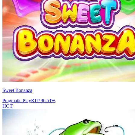
Sweet Bonanza
Pragmatic Play
RTP
96.51
%
HOT