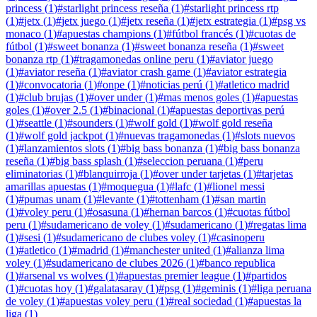
princess
(
1
)
#
starlight princess reseña
(
1
)
#
starlight princess rtp
(
1
)
#
jetx
(
1
)
#
jetx juego
(
1
)
#
jetx reseña
(
1
)
#
jetx estrategia
(
1
)
#
psg vs
monaco
(
1
)
#
apuestas champions
(
1
)
#
fútbol francés
(
1
)
#
cuotas de
fútbol
(
1
)
#
sweet bonanza
(
1
)
#
sweet bonanza reseña
(
1
)
#
sweet
bonanza rtp
(
1
)
#
tragamonedas online peru
(
1
)
#
aviator juego
(
1
)
#
aviator reseña
(
1
)
#
aviator crash game
(
1
)
#
aviator estrategia
(
1
)
#
convocatoria
(
1
)
#
onpe
(
1
)
#
noticias perú
(
1
)
#
atletico madrid
(
1
)
#
club brujas
(
1
)
#
over under
(
1
)
#
mas menos goles
(
1
)
#
apuestas
goles
(
1
)
#
over 2.5
(
1
)
#
binacional
(
1
)
#
apuestas deportivas perú
(
1
)
#
seattle
(
1
)
#
sounders
(
1
)
#
wolf gold
(
1
)
#
wolf gold reseña
(
1
)
#
wolf gold jackpot
(
1
)
#
nuevas tragamonedas
(
1
)
#
slots nuevos
(
1
)
#
lanzamientos slots
(
1
)
#
big bass bonanza
(
1
)
#
big bass bonanza
reseña
(
1
)
#
big bass splash
(
1
)
#
seleccion peruana
(
1
)
#
peru
eliminatorias
(
1
)
#
blanquirroja
(
1
)
#
over under tarjetas
(
1
)
#
tarjetas
amarillas apuestas
(
1
)
#
moquegua
(
1
)
#
lafc
(
1
)
#
lionel messi
(
1
)
#
pumas unam
(
1
)
#
levante
(
1
)
#
tottenham
(
1
)
#
san martin
(
1
)
#
voley peru
(
1
)
#
osasuna
(
1
)
#
hernan barcos
(
1
)
#
cuotas fútbol
peru
(
1
)
#
sudamericano de voley
(
1
)
#
sudamericano
(
1
)
#
regatas lima
(
1
)
#
sesi
(
1
)
#
sudamericano de clubes voley
(
1
)
#
casinoperu
(
1
)
#
atletico
(
1
)
#
madrid
(
1
)
#
manchester united
(
1
)
#
alianza lima
voley
(
1
)
#
sudamericano de clubes 2026
(
1
)
#
banco republica
(
1
)
#
arsenal vs wolves
(
1
)
#
apuestas premier league
(
1
)
#
partidos
(
1
)
#
cuotas hoy
(
1
)
#
galatasaray
(
1
)
#
psg
(
1
)
#
geminis
(
1
)
#
liga peruana
de voley
(
1
)
#
apuestas voley peru
(
1
)
#
real sociedad
(
1
)
#
apuestas la
liga
(
1
)