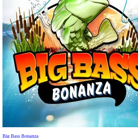
Big Bass Bonanza