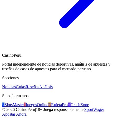
CasinoPeru
Portal independiente de noticias deportivas, análisis de apuestas y
reseñas de casas de apuestas para el mercado peruano.
Secciones
Noticias
Guías
Reseñas
Análisis
Sitios hermanos
S
SlotsMaster
J
JuegosOnline
R
RuletaPro
C
CrashZone
©
2026
CasinoPeru
|
18+ Juega responsablemente
|
SportWager
Apostar Ahora