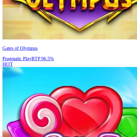
Gates of Olympus
Pragmatic Play
RTP
96.5
%
HOT