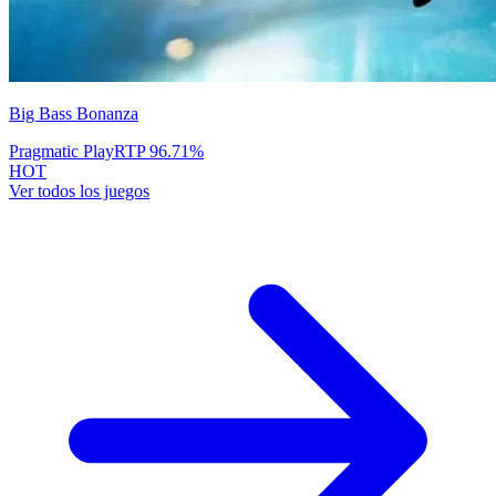
Big Bass Bonanza
Pragmatic Play
RTP
96.71
%
HOT
Ver todos los juegos