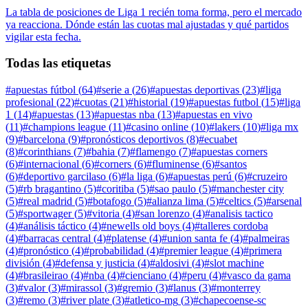
La tabla de posiciones de Liga 1 recién toma forma, pero el mercado
ya reacciona. Dónde están las cuotas mal ajustadas y qué partidos
vigilar esta fecha.
Todas las etiquetas
#
apuestas fútbol
(
64
)
#
serie a
(
26
)
#
apuestas deportivas
(
23
)
#
liga
profesional
(
22
)
#
cuotas
(
21
)
#
historial
(
19
)
#
apuestas futbol
(
15
)
#
liga
1
(
14
)
#
apuestas
(
13
)
#
apuestas nba
(
13
)
#
apuestas en vivo
(
11
)
#
champions league
(
11
)
#
casino online
(
10
)
#
lakers
(
10
)
#
liga mx
(
9
)
#
barcelona
(
9
)
#
pronósticos deportivos
(
8
)
#
ecuabet
(
8
)
#
corinthians
(
7
)
#
bahia
(
7
)
#
flamengo
(
7
)
#
apuestas corners
(
6
)
#
internacional
(
6
)
#
corners
(
6
)
#
fluminense
(
6
)
#
santos
(
6
)
#
deportivo garcilaso
(
6
)
#
la liga
(
6
)
#
apuestas perú
(
6
)
#
cruzeiro
(
5
)
#
rb bragantino
(
5
)
#
coritiba
(
5
)
#
sao paulo
(
5
)
#
manchester city
(
5
)
#
real madrid
(
5
)
#
botafogo
(
5
)
#
alianza lima
(
5
)
#
celtics
(
5
)
#
arsenal
(
5
)
#
sportwager
(
5
)
#
vitoria
(
4
)
#
san lorenzo
(
4
)
#
analisis tactico
(
4
)
#
análisis táctico
(
4
)
#
newells old boys
(
4
)
#
talleres cordoba
(
4
)
#
barracas central
(
4
)
#
platense
(
4
)
#
union santa fe
(
4
)
#
palmeiras
(
4
)
#
pronóstico
(
4
)
#
probabilidad
(
4
)
#
premier league
(
4
)
#
primera
división
(
4
)
#
defensa y justicia
(
4
)
#
aldosivi
(
4
)
#
slot machine
(
4
)
#
brasileirao
(
4
)
#
nba
(
4
)
#
cienciano
(
4
)
#
peru
(
4
)
#
vasco da gama
(
3
)
#
valor
(
3
)
#
mirassol
(
3
)
#
gremio
(
3
)
#
lanus
(
3
)
#
monterrey
(
3
)
#
remo
(
3
)
#
river plate
(
3
)
#
atletico-mg
(
3
)
#
chapecoense-sc