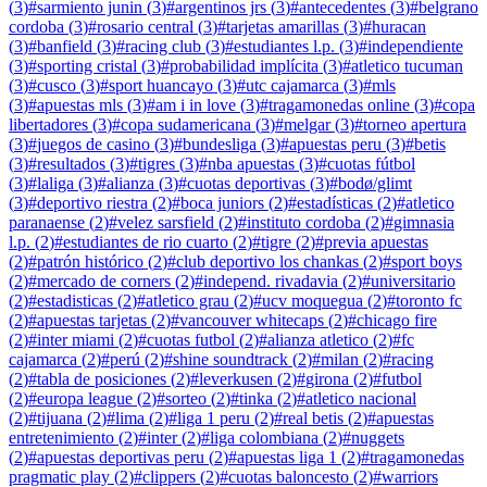
(
3
)
#
sarmiento junin
(
3
)
#
argentinos jrs
(
3
)
#
antecedentes
(
3
)
#
belgrano
cordoba
(
3
)
#
rosario central
(
3
)
#
tarjetas amarillas
(
3
)
#
huracan
(
3
)
#
banfield
(
3
)
#
racing club
(
3
)
#
estudiantes l.p.
(
3
)
#
independiente
(
3
)
#
sporting cristal
(
3
)
#
probabilidad implícita
(
3
)
#
atletico tucuman
(
3
)
#
cusco
(
3
)
#
sport huancayo
(
3
)
#
utc cajamarca
(
3
)
#
mls
(
3
)
#
apuestas mls
(
3
)
#
am i in love
(
3
)
#
tragamonedas online
(
3
)
#
copa
libertadores
(
3
)
#
copa sudamericana
(
3
)
#
melgar
(
3
)
#
torneo apertura
(
3
)
#
juegos de casino
(
3
)
#
bundesliga
(
3
)
#
apuestas peru
(
3
)
#
betis
(
3
)
#
resultados
(
3
)
#
tigres
(
3
)
#
nba apuestas
(
3
)
#
cuotas fútbol
(
3
)
#
laliga
(
3
)
#
alianza
(
3
)
#
cuotas deportivas
(
3
)
#
bodø/glimt
(
3
)
#
deportivo riestra
(
2
)
#
boca juniors
(
2
)
#
estadísticas
(
2
)
#
atletico
paranaense
(
2
)
#
velez sarsfield
(
2
)
#
instituto cordoba
(
2
)
#
gimnasia
l.p.
(
2
)
#
estudiantes de rio cuarto
(
2
)
#
tigre
(
2
)
#
previa apuestas
(
2
)
#
patrón histórico
(
2
)
#
club deportivo los chankas
(
2
)
#
sport boys
(
2
)
#
mercado de corners
(
2
)
#
independ. rivadavia
(
2
)
#
universitario
(
2
)
#
estadisticas
(
2
)
#
atletico grau
(
2
)
#
ucv moquegua
(
2
)
#
toronto fc
(
2
)
#
apuestas tarjetas
(
2
)
#
vancouver whitecaps
(
2
)
#
chicago fire
(
2
)
#
inter miami
(
2
)
#
cuotas futbol
(
2
)
#
alianza atletico
(
2
)
#
fc
cajamarca
(
2
)
#
perú
(
2
)
#
shine soundtrack
(
2
)
#
milan
(
2
)
#
racing
(
2
)
#
tabla de posiciones
(
2
)
#
leverkusen
(
2
)
#
girona
(
2
)
#
futbol
(
2
)
#
europa league
(
2
)
#
sorteo
(
2
)
#
tinka
(
2
)
#
atletico nacional
(
2
)
#
tijuana
(
2
)
#
lima
(
2
)
#
liga 1 peru
(
2
)
#
real betis
(
2
)
#
apuestas
entretenimiento
(
2
)
#
inter
(
2
)
#
liga colombiana
(
2
)
#
nuggets
(
2
)
#
apuestas deportivas peru
(
2
)
#
apuestas liga 1
(
2
)
#
tragamonedas
pragmatic play
(
2
)
#
clippers
(
2
)
#
cuotas baloncesto
(
2
)
#
warriors