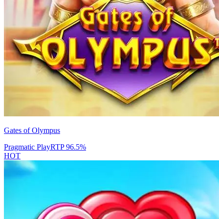
Gates of Olympus
Pragmatic Play
RTP
96.5
%
HOT