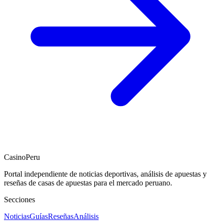
CasinoPeru
Portal independiente de noticias deportivas, análisis de apuestas y
reseñas de casas de apuestas para el mercado peruano.
Secciones
Noticias
Guías
Reseñas
Análisis