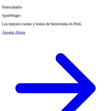
Patrocinador
SportWager
Las mejores cuotas y bonos de bienvenida en Perú.
Apostar Ahora