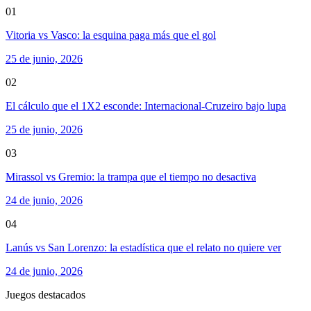
01
Vitoria vs Vasco: la esquina paga más que el gol
25 de junio, 2026
02
El cálculo que el 1X2 esconde: Internacional-Cruzeiro bajo lupa
25 de junio, 2026
03
Mirassol vs Gremio: la trampa que el tiempo no desactiva
24 de junio, 2026
04
Lanús vs San Lorenzo: la estadística que el relato no quiere ver
24 de junio, 2026
Juegos destacados