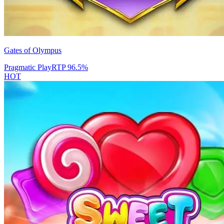
Gates of Olympus
Pragmatic Play
RTP
96.5
%
HOT