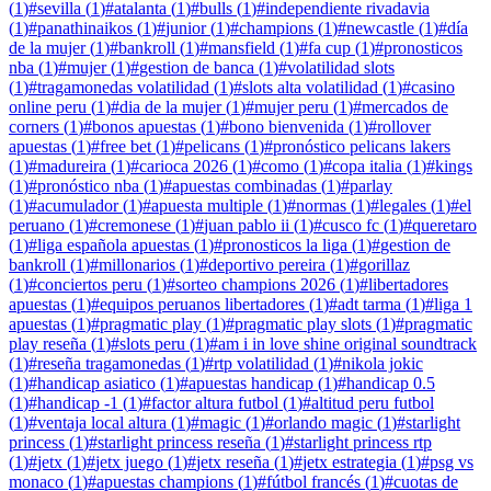
(
1
)
#
sevilla
(
1
)
#
atalanta
(
1
)
#
bulls
(
1
)
#
independiente rivadavia
(
1
)
#
panathinaikos
(
1
)
#
junior
(
1
)
#
champions
(
1
)
#
newcastle
(
1
)
#
día
de la mujer
(
1
)
#
bankroll
(
1
)
#
mansfield
(
1
)
#
fa cup
(
1
)
#
pronosticos
nba
(
1
)
#
mujer
(
1
)
#
gestion de banca
(
1
)
#
volatilidad slots
(
1
)
#
tragamonedas volatilidad
(
1
)
#
slots alta volatilidad
(
1
)
#
casino
online peru
(
1
)
#
dia de la mujer
(
1
)
#
mujer peru
(
1
)
#
mercados de
corners
(
1
)
#
bonos apuestas
(
1
)
#
bono bienvenida
(
1
)
#
rollover
apuestas
(
1
)
#
free bet
(
1
)
#
pelicans
(
1
)
#
pronóstico pelicans lakers
(
1
)
#
madureira
(
1
)
#
carioca 2026
(
1
)
#
como
(
1
)
#
copa italia
(
1
)
#
kings
(
1
)
#
pronóstico nba
(
1
)
#
apuestas combinadas
(
1
)
#
parlay
(
1
)
#
acumulador
(
1
)
#
apuesta multiple
(
1
)
#
normas
(
1
)
#
legales
(
1
)
#
el
peruano
(
1
)
#
cremonese
(
1
)
#
juan pablo ii
(
1
)
#
cusco fc
(
1
)
#
queretaro
(
1
)
#
liga española apuestas
(
1
)
#
pronosticos la liga
(
1
)
#
gestion de
bankroll
(
1
)
#
millonarios
(
1
)
#
deportivo pereira
(
1
)
#
gorillaz
(
1
)
#
conciertos peru
(
1
)
#
sorteo champions 2026
(
1
)
#
libertadores
apuestas
(
1
)
#
equipos peruanos libertadores
(
1
)
#
adt tarma
(
1
)
#
liga 1
apuestas
(
1
)
#
pragmatic play
(
1
)
#
pragmatic play slots
(
1
)
#
pragmatic
play reseña
(
1
)
#
slots peru
(
1
)
#
am i in love shine original soundtrack
(
1
)
#
reseña tragamonedas
(
1
)
#
rtp volatilidad
(
1
)
#
nikola jokic
(
1
)
#
handicap asiatico
(
1
)
#
apuestas handicap
(
1
)
#
handicap 0.5
(
1
)
#
handicap -1
(
1
)
#
factor altura futbol
(
1
)
#
altitud peru futbol
(
1
)
#
ventaja local altura
(
1
)
#
magic
(
1
)
#
orlando magic
(
1
)
#
starlight
princess
(
1
)
#
starlight princess reseña
(
1
)
#
starlight princess rtp
(
1
)
#
jetx
(
1
)
#
jetx juego
(
1
)
#
jetx reseña
(
1
)
#
jetx estrategia
(
1
)
#
psg vs
monaco
(
1
)
#
apuestas champions
(
1
)
#
fútbol francés
(
1
)
#
cuotas de