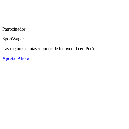
Patrocinador
SportWager
Las mejores cuotas y bonos de bienvenida en Perú.
Apostar Ahora