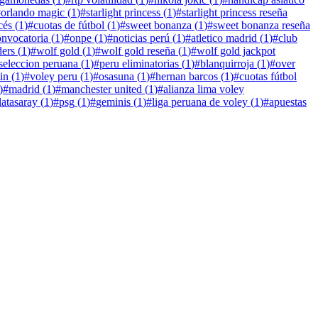
#
orlando magic
(
1
)
#
starlight princess
(
1
)
#
starlight princess reseña
cés
(
1
)
#
cuotas de fútbol
(
1
)
#
sweet bonanza
(
1
)
#
sweet bonanza reseña
onvocatoria
(
1
)
#
onpe
(
1
)
#
noticias perú
(
1
)
#
atletico madrid
(
1
)
#
club
ers
(
1
)
#
wolf gold
(
1
)
#
wolf gold reseña
(
1
)
#
wolf gold jackpot
seleccion peruana
(
1
)
#
peru eliminatorias
(
1
)
#
blanquirroja
(
1
)
#
over
in
(
1
)
#
voley peru
(
1
)
#
osasuna
(
1
)
#
hernan barcos
(
1
)
#
cuotas fútbol
)
#
madrid
(
1
)
#
manchester united
(
1
)
#
alianza lima voley
latasaray
(
1
)
#
psg
(
1
)
#
geminis
(
1
)
#
liga peruana de voley
(
1
)
#
apuestas