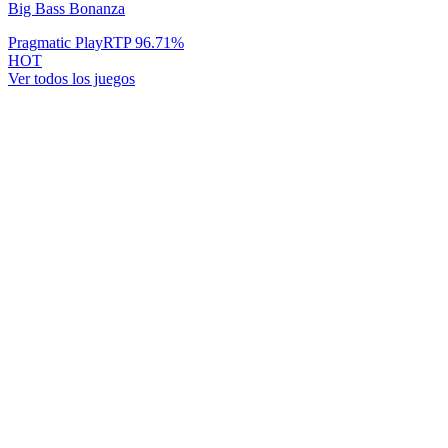
Big Bass Bonanza
Pragmatic Play
RTP
96.71
%
HOT
Ver todos los juegos