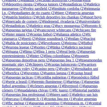
(
3
)
#
deportivo riestra
(
2
)
#
boca juniors
(
2
)
#
estadísticas
(
2
)
#
atletico
paranaense
(
2
)
#
velez sarsfield
(
2
)
#
instituto cordoba
(
2
)
#
gimnasia
l.p.
(
2
)
#
estudiantes de rio cuarto
(
2
)
#
tigre
(
2
)
#
previa apuestas
(
2
)
#
patrón histórico
(
2
)
#
club deportivo los chankas
(
2
)
#
sport boys
(
2
)
#
mercado de corners
(
2
)
#
independ. rivadavia
(
2
)
#
universitario
(
2
)
#
estadisticas
(
2
)
#
atletico grau
(
2
)
#
ucv moquegua
(
2
)
#
toronto fc
(
2
)
#
apuestas tarjetas
(
2
)
#
vancouver whitecaps
(
2
)
#
chicago fire
(
2
)
#
inter miami
(
2
)
#
cuotas futbol
(
2
)
#
alianza atletico
(
2
)
#
fc
cajamarca
(
2
)
#
perú
(
2
)
#
shine soundtrack
(
2
)
#
milan
(
2
)
#
racing
(
2
)
#
tabla de posiciones
(
2
)
#
leverkusen
(
2
)
#
girona
(
2
)
#
futbol
(
2
)
#
europa league
(
2
)
#
sorteo
(
2
)
#
tinka
(
2
)
#
atletico nacional
(
2
)
#
tijuana
(
2
)
#
lima
(
2
)
#
liga 1 peru
(
2
)
#
real betis
(
2
)
#
apuestas
entretenimiento
(
2
)
#
inter
(
2
)
#
liga colombiana
(
2
)
#
nuggets
(
2
)
#
apuestas deportivas peru
(
2
)
#
apuestas liga 1
(
2
)
#
tragamonedas
pragmatic play
(
2
)
#
clippers
(
2
)
#
cuotas baloncesto
(
2
)
#
warriors
(
2
)
#
apuestas voley
(
2
)
#
casino peru
(
2
)
#
voley
(
2
)
#
resultados uni
(
2
)
#
benfica
(
2
)
#
juventus
(
2
)
#
santos laguna
(
1
)
#
cuotas brasil
(
1
)
#
apuestas tacticas
(
1
)
#
coritiba palmeiras
(
1
)
#
pronóstico fútbol
(
1
)
#
serie a brasil
(
1
)
#
gremio fluminense
(
1
)
#
tarjetas
(
1
)
#
apuestas
futbol argentina
(
1
)
#
córners apuestas
(
1
)
#
liverpool
(
1
)
#
apuestas
córners
(
1
)
#
guadalajara chivas
(
1
)
#
fc juarez
(
1
)
#
historial partidos
(
1
)
#
apuestas liga profesional
(
1
)
#
tigres uanl
(
1
)
#
atletico san luis
(
1
)
#
necaxa
(
1
)
#
atlante fc
(
1
)
#
cuotas liga mx
(
1
)
#
valor apuestas
(
1
)
#
fbc melgar
(
1
)
#
apuestas argentina
(
1
)
#
gimnasia m.
(
1
)
#
central