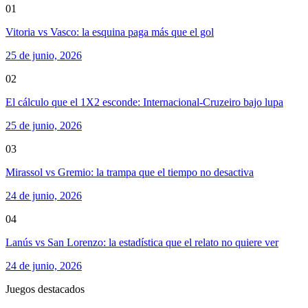
01
Vitoria vs Vasco: la esquina paga más que el gol
25 de junio, 2026
02
El cálculo que el 1X2 esconde: Internacional-Cruzeiro bajo lupa
25 de junio, 2026
03
Mirassol vs Gremio: la trampa que el tiempo no desactiva
24 de junio, 2026
04
Lanús vs San Lorenzo: la estadística que el relato no quiere ver
24 de junio, 2026
Juegos destacados