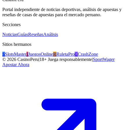
Portal independiente de noticias deportivas, análisis de apuestas y
reseñas de casas de apuestas para el mercado peruano.
Secciones
Noticias
Guías
Reseñas
Análisis
Sitios hermanos
S
SlotsMaster
J
JuegosOnline
R
RuletaPro
C
CrashZone
©
2026
CasinoPeru
|
18+ Juega responsablemente
|
SportWager
Apostar Ahora