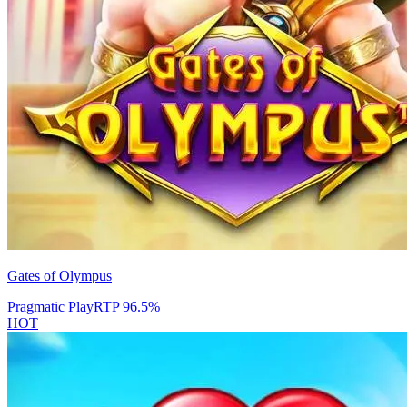
Gates of Olympus
Pragmatic Play
RTP
96.5
%
HOT