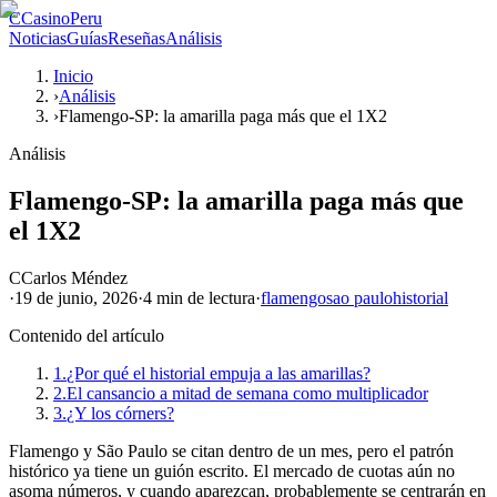
C
CasinoPeru
Noticias
Guías
Reseñas
Análisis
Inicio
›
Análisis
›
Flamengo-SP: la amarilla paga más que el 1X2
Análisis
Flamengo-SP: la amarilla paga más que
el 1X2
C
Carlos Méndez
·
19 de junio, 2026
·
4 min
de lectura
·
flamengo
sao paulo
historial
Contenido del artículo
1.
¿Por qué el historial empuja a las amarillas?
2.
El cansancio a mitad de semana como multiplicador
3.
¿Y los córners?
Flamengo y São Paulo se citan dentro de un mes, pero el patrón
histórico ya tiene un guión escrito. El mercado de cuotas aún no
asoma números, y cuando aparezcan, probablemente se centrarán en