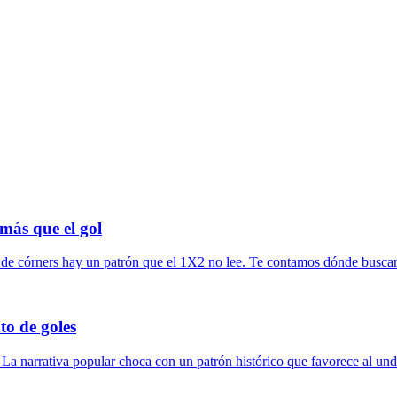
 más que el gol
de córners hay un patrón que el 1X2 no lee. Te contamos dónde buscar e
to de goles
La narrativa popular choca con un patrón histórico que favorece al under