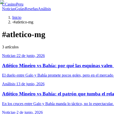
C
CasinoPeru
Noticias
Guías
Reseñas
Análisis
Inicio
›
#atletico-mg
#
atletico-mg
3
artículos
Noticias
·
22 de junio, 2026
Atlético Mineiro vs Bahía: por qué las esquinas valen
El duelo entre Galo y Bahía promete pocos goles, pero en el mercado 
Análisis
·
13 de junio, 2026
Atlético Mineiro vs Bahia: el patrón que tumba el rela
En los cruces entre Galo y Bahía manda lo táctico, no lo espectacular. 
Noticias
·
2 de junio, 2026