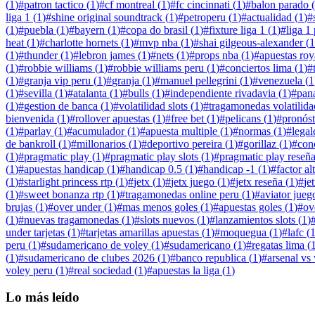
(
1
)
#
patron tactico
(
1
)
#
cf montreal
(
1
)
#
fc cincinnati
(
1
)
#
balon parado
(
liga 1
(
1
)
#
shine original soundtrack
(
1
)
#
petroperu
(
1
)
#
actualidad
(
1
)
#
(
1
)
#
puebla
(
1
)
#
bayern
(
1
)
#
copa do brasil
(
1
)
#
fixture liga 1
(
1
)
#
liga 1
heat
(
1
)
#
charlotte hornets
(
1
)
#
mvp nba
(
1
)
#
shai gilgeous-alexander
(
1
(
1
)
#
thunder
(
1
)
#
lebron james
(
1
)
#
nets
(
1
)
#
props nba
(
1
)
#
apuestas roy
(
1
)
#
robbie williams
(
1
)
#
robbie williams peru
(
1
)
#
conciertos lima
(
1
)
#
(
1
)
#
granja vip peru
(
1
)
#
granja
(
1
)
#
manuel pellegrini
(
1
)
#
venezuela
(
1
(
1
)
#
sevilla
(
1
)
#
atalanta
(
1
)
#
bulls
(
1
)
#
independiente rivadavia
(
1
)
#
pan
(
1
)
#
gestion de banca
(
1
)
#
volatilidad slots
(
1
)
#
tragamonedas volatilida
bienvenida
(
1
)
#
rollover apuestas
(
1
)
#
free bet
(
1
)
#
pelicans
(
1
)
#
pronóst
(
1
)
#
parlay
(
1
)
#
acumulador
(
1
)
#
apuesta multiple
(
1
)
#
normas
(
1
)
#
legal
de bankroll
(
1
)
#
millonarios
(
1
)
#
deportivo pereira
(
1
)
#
gorillaz
(
1
)
#
con
(
1
)
#
pragmatic play
(
1
)
#
pragmatic play slots
(
1
)
#
pragmatic play reseñ
(
1
)
#
apuestas handicap
(
1
)
#
handicap 0.5
(
1
)
#
handicap -1
(
1
)
#
factor al
(
1
)
#
starlight princess rtp
(
1
)
#
jetx
(
1
)
#
jetx juego
(
1
)
#
jetx reseña
(
1
)
#
je
(
1
)
#
sweet bonanza rtp
(
1
)
#
tragamonedas online peru
(
1
)
#
aviator jueg
brujas
(
1
)
#
over under
(
1
)
#
mas menos goles
(
1
)
#
apuestas goles
(
1
)
#
ov
(
1
)
#
nuevas tragamonedas
(
1
)
#
slots nuevos
(
1
)
#
lanzamientos slots
(
1
)
under tarjetas
(
1
)
#
tarjetas amarillas apuestas
(
1
)
#
moquegua
(
1
)
#
lafc
(
peru
(
1
)
#
sudamericano de voley
(
1
)
#
sudamericano
(
1
)
#
regatas lima
(
(
1
)
#
sudamericano de clubes 2026
(
1
)
#
banco republica
(
1
)
#
arsenal vs
voley peru
(
1
)
#
real sociedad
(
1
)
#
apuestas la liga
(
1
)
Lo más leído