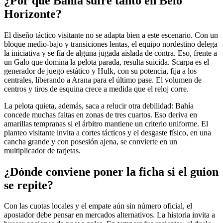
¿Por qué Bahía sufre tanto en Belo
Horizonte?
El diseño táctico visitante no se adapta bien a este escenario. Con un
bloque medio-bajo y transiciones lentas, el equipo nordestino delega
la iniciativa y se fía de alguna jugada aislada de contra. Eso, frente a
un Galo que domina la pelota parada, resulta suicida. Scarpa es el
generador de juego estático y Hulk, con su potencia, fija a los
centrales, liberando a Arana para el último pase. El volumen de
centros y tiros de esquina crece a medida que el reloj corre.
La pelota quieta, además, saca a relucir otra debilidad: Bahía
concede muchas faltas en zonas de tres cuartos. Eso deriva en
amarillas tempranas si el árbitro mantiene un criterio uniforme. El
planteo visitante invita a cortes tácticos y el desgaste físico, en una
cancha grande y con posesión ajena, se convierte en un
multiplicador de tarjetas.
¿Dónde conviene poner la ficha si el guion
se repite?
Con las cuotas locales y el empate aún sin número oficial, el
apostador debe pensar en mercados alternativos. La historia invita a