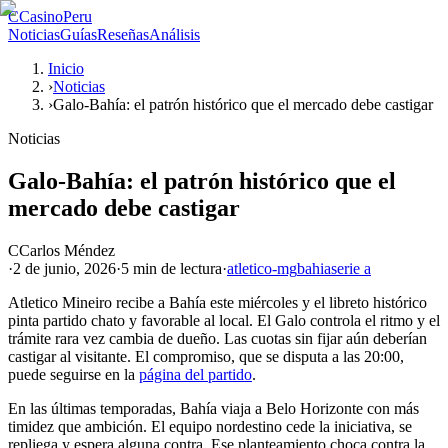
C
CasinoPeru
Noticias
Guías
Reseñas
Análisis
Inicio
›
Noticias
›
Galo-Bahía: el patrón histórico que el mercado debe castigar
Noticias
Galo-Bahía: el patrón histórico que el
mercado debe castigar
C
Carlos Méndez
·
2 de junio, 2026
·
5 min
de lectura
·
atletico-mg
bahia
serie a
Atletico Mineiro recibe a Bahía este miércoles y el libreto histórico
pinta partido chato y favorable al local. El Galo controla el ritmo y el
trámite rara vez cambia de dueño. Las cuotas sin fijar aún deberían
castigar al visitante. El compromiso, que se disputa a las 20:00,
puede seguirse en la
página del partido
.
En las últimas temporadas, Bahía viaja a Belo Horizonte con más
timidez que ambición. El equipo nordestino cede la iniciativa, se
repliega y espera alguna contra. Ese planteamiento choca contra la