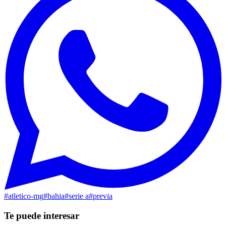
#
atletico-mg
#
bahia
#
serie a
#
previa
Te puede interesar