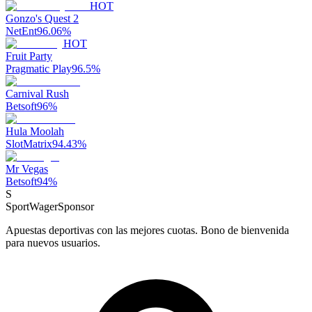
HOT
Gonzo's Quest 2
NetEnt
96.06
%
HOT
Fruit Party
Pragmatic Play
96.5
%
Carnival Rush
Betsoft
96
%
Hula Moolah
SlotMatrix
94.43
%
Mr Vegas
Betsoft
94
%
S
SportWager
Sponsor
Apuestas deportivas con las mejores cuotas. Bono de bienvenida
para nuevos usuarios.