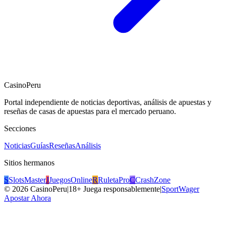
CasinoPeru
Portal independiente de noticias deportivas, análisis de apuestas y
reseñas de casas de apuestas para el mercado peruano.
Secciones
Noticias
Guías
Reseñas
Análisis
Sitios hermanos
S
SlotsMaster
J
JuegosOnline
R
RuletaPro
C
CrashZone
©
2026
CasinoPeru
|
18+ Juega responsablemente
|
SportWager
Apostar Ahora