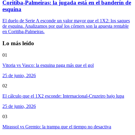
Coritiba-Palmeiras: la jugada está en el banderín de
esquina
El duelo de Serie A esconde un valor mayor que el 1X2: los saques
de esquina. Analizamos por qué los córners son la apuesta rentable
en Coritiba-Palmeiras.
Lo más leído
01
Vitoria vs Vasco: la esquina paga más que el gol
25 de junio, 2026
02
El cálculo que el 1X2 esconde: Internacional-Cruzeiro bajo lupa
25 de junio, 2026
03
Mirassol vs Gremio: la trampa que el tiempo no desactiva