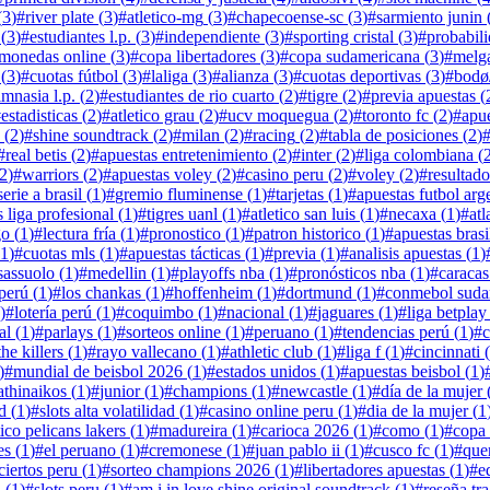
(
3
)
#
river plate
(
3
)
#
atletico-mg
(
3
)
#
chapecoense-sc
(
3
)
#
sarmiento junin
(
3
)
#
estudiantes l.p.
(
3
)
#
independiente
(
3
)
#
sporting cristal
(
3
)
#
probabili
amonedas online
(
3
)
#
copa libertadores
(
3
)
#
copa sudamericana
(
3
)
#
melg
(
3
)
#
cuotas fútbol
(
3
)
#
laliga
(
3
)
#
alianza
(
3
)
#
cuotas deportivas
(
3
)
#
bodø
imnasia l.p.
(
2
)
#
estudiantes de rio cuarto
(
2
)
#
tigre
(
2
)
#
previa apuestas
(
#
estadisticas
(
2
)
#
atletico grau
(
2
)
#
ucv moquegua
(
2
)
#
toronto fc
(
2
)
#
apue
(
2
)
#
shine soundtrack
(
2
)
#
milan
(
2
)
#
racing
(
2
)
#
tabla de posiciones
(
2
)
#
real betis
(
2
)
#
apuestas entretenimiento
(
2
)
#
inter
(
2
)
#
liga colombiana
(
2
)
#
warriors
(
2
)
#
apuestas voley
(
2
)
#
casino peru
(
2
)
#
voley
(
2
)
#
resultado
serie a brasil
(
1
)
#
gremio fluminense
(
1
)
#
tarjetas
(
1
)
#
apuestas futbol arg
 liga profesional
(
1
)
#
tigres uanl
(
1
)
#
atletico san luis
(
1
)
#
necaxa
(
1
)
#
atl
go
(
1
)
#
lectura fría
(
1
)
#
pronostico
(
1
)
#
patron historico
(
1
)
#
apuestas brasi
1
)
#
cuotas mls
(
1
)
#
apuestas tácticas
(
1
)
#
previa
(
1
)
#
analisis apuestas
(
1
)
sassuolo
(
1
)
#
medellin
(
1
)
#
playoffs nba
(
1
)
#
pronósticos nba
(
1
)
#
caracas
 perú
(
1
)
#
los chankas
(
1
)
#
hoffenheim
(
1
)
#
dortmund
(
1
)
#
conmebol suda
)
#
lotería perú
(
1
)
#
coquimbo
(
1
)
#
nacional
(
1
)
#
jaguares
(
1
)
#
liga betplay
al
(
1
)
#
parlays
(
1
)
#
sorteos online
(
1
)
#
peruano
(
1
)
#
tendencias perú
(
1
)
#
the killers
(
1
)
#
rayo vallecano
(
1
)
#
athletic club
(
1
)
#
liga f
(
1
)
#
cincinnati
(
)
#
mundial de beisbol 2026
(
1
)
#
estados unidos
(
1
)
#
apuestas beisbol
(
1
)
athinaikos
(
1
)
#
junior
(
1
)
#
champions
(
1
)
#
newcastle
(
1
)
#
día de la mujer
d
(
1
)
#
slots alta volatilidad
(
1
)
#
casino online peru
(
1
)
#
dia de la mujer
(
1
ico pelicans lakers
(
1
)
#
madureira
(
1
)
#
carioca 2026
(
1
)
#
como
(
1
)
#
copa 
es
(
1
)
#
el peruano
(
1
)
#
cremonese
(
1
)
#
juan pablo ii
(
1
)
#
cusco fc
(
1
)
#
que
ciertos peru
(
1
)
#
sorteo champions 2026
(
1
)
#
libertadores apuestas
(
1
)
#
e
a
(
1
)
#
slots peru
(
1
)
#
am i in love shine original soundtrack
(
1
)
#
reseña t