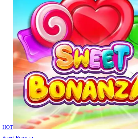
HOT
Sweet Bonanza