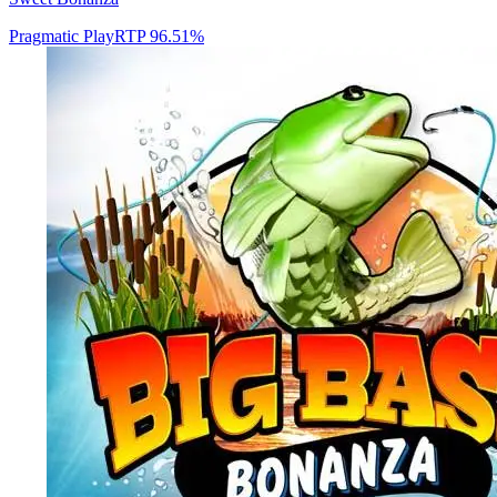
Pragmatic Play
RTP
96.51
%