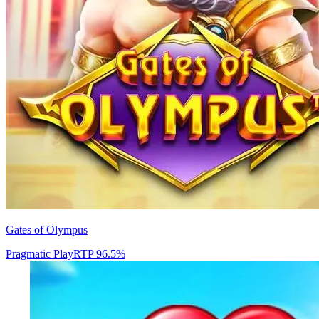
Gates of Olympus
Pragmatic Play
RTP
96.5
%