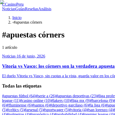
C
CasinoPeru
Noticias
Guías
Reseñas
Análisis
Inicio
›
#apuestas córners
#
apuestas córners
1
artículo
Noticias
·
16 de junio, 2026
Vitoria vs Vasco: los córners son la verdadera apuesta
El duelo Vitoria vs Vasco, sin cuotas a la vista, guarda valor en los c
Todas las etiquetas
#
apuestas fútbol
(
64
)
#
serie a
(
26
)
#
apuestas deportivas
(
23
)
#
liga profe
league
(
11
)
#
casino online
(
10
)
#
lakers
(
10
)
#
liga mx
(
9
)
#
barcelona
(
9
)
(
6
)
#
fluminense
(
6
)
#
santos
(
6
)
#
deportivo garcilaso
(
6
)
#
la liga
(
6
)
#
apue
(
5
)
#
celtics
(
5
)
#
arsenal
(
5
)
#
sportwager
(
5
)
#
vitoria
(
4
)
#
san lorenzo
(
4
)
(
4
)
#
palmeiras
(
4
)
#
pronóstico
(
4
)
#
probabilidad
(
4
)
#
premier league
(
4
)