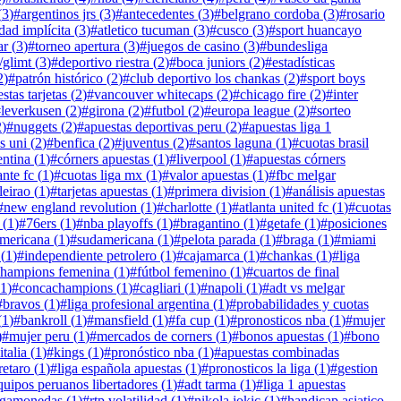
(
3
)
#
argentinos jrs
(
3
)
#
antecedentes
(
3
)
#
belgrano cordoba
(
3
)
#
rosario
dad implícita
(
3
)
#
atletico tucuman
(
3
)
#
cusco
(
3
)
#
sport huancayo
ar
(
3
)
#
torneo apertura
(
3
)
#
juegos de casino
(
3
)
#
bundesliga
/glimt
(
3
)
#
deportivo riestra
(
2
)
#
boca juniors
(
2
)
#
estadísticas
2
)
#
patrón histórico
(
2
)
#
club deportivo los chankas
(
2
)
#
sport boys
stas tarjetas
(
2
)
#
vancouver whitecaps
(
2
)
#
chicago fire
(
2
)
#
inter
#
leverkusen
(
2
)
#
girona
(
2
)
#
futbol
(
2
)
#
europa league
(
2
)
#
sorteo
2
)
#
nuggets
(
2
)
#
apuestas deportivas peru
(
2
)
#
apuestas liga 1
s uni
(
2
)
#
benfica
(
2
)
#
juventus
(
2
)
#
santos laguna
(
1
)
#
cuotas brasil
entina
(
1
)
#
córners apuestas
(
1
)
#
liverpool
(
1
)
#
apuestas córners
ante fc
(
1
)
#
cuotas liga mx
(
1
)
#
valor apuestas
(
1
)
#
fbc melgar
leirao
(
1
)
#
tarjetas apuestas
(
1
)
#
primera division
(
1
)
#
análisis apuestas
#
new england revolution
(
1
)
#
charlotte
(
1
)
#
atlanta united fc
(
1
)
#
cuotas
(
1
)
#
76ers
(
1
)
#
nba playoffs
(
1
)
#
bragantino
(
1
)
#
getafe
(
1
)
#
posiciones
mericana
(
1
)
#
sudamericana
(
1
)
#
pelota parada
(
1
)
#
braga
(
1
)
#
miami
(
1
)
#
independiente petrolero
(
1
)
#
cajamarca
(
1
)
#
chankas
(
1
)
#
liga
champions femenina
(
1
)
#
fútbol femenino
(
1
)
#
cuartos de final
1
)
#
concachampions
(
1
)
#
cagliari
(
1
)
#
napoli
(
1
)
#
adt vs melgar
#
bravos
(
1
)
#
liga profesional argentina
(
1
)
#
probabilidades y cuotas
(
1
)
#
bankroll
(
1
)
#
mansfield
(
1
)
#
fa cup
(
1
)
#
pronosticos nba
(
1
)
#
mujer
)
#
mujer peru
(
1
)
#
mercados de corners
(
1
)
#
bonos apuestas
(
1
)
#
bono
italia
(
1
)
#
kings
(
1
)
#
pronóstico nba
(
1
)
#
apuestas combinadas
retaro
(
1
)
#
liga española apuestas
(
1
)
#
pronosticos la liga
(
1
)
#
gestion
quipos peruanos libertadores
(
1
)
#
adt tarma
(
1
)
#
liga 1 apuestas
ragamonedas
(
1
)
#
rtp volatilidad
(
1
)
#
nikola jokic
(
1
)
#
handicap asiatico