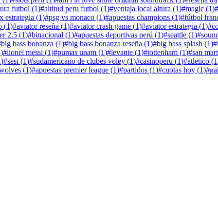
tura futbol
(
1
)
#
altitud peru futbol
(
1
)
#
ventaja local altura
(
1
)
#
magic
(
1
)
tx estrategia
(
1
)
#
psg vs monaco
(
1
)
#
apuestas champions
(
1
)
#
fútbol fran
o
(
1
)
#
aviator reseña
(
1
)
#
aviator crash game
(
1
)
#
aviator estrategia
(
1
)
#
c
er 2.5
(
1
)
#
binacional
(
1
)
#
apuestas deportivas perú
(
1
)
#
seattle
(
1
)
#
sound
#
big bass bonanza
(
1
)
#
big bass bonanza reseña
(
1
)
#
big bass splash
(
1
)
#
1
)
#
lionel messi
(
1
)
#
pumas unam
(
1
)
#
levante
(
1
)
#
tottenham
(
1
)
#
san mart
1
)
#
sesi
(
1
)
#
sudamericano de clubes voley
(
1
)
#
casinoperu
(
1
)
#
atletico
(
1
 wolves
(
1
)
#
apuestas premier league
(
1
)
#
partidos
(
1
)
#
cuotas hoy
(
1
)
#
ga