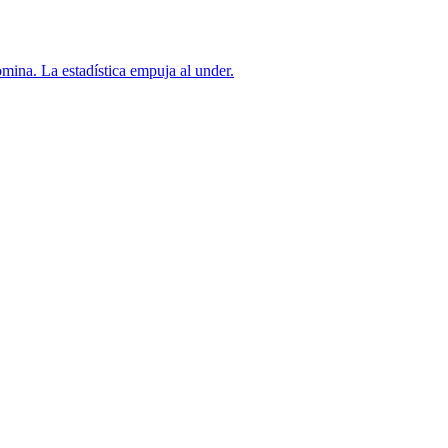
mina. La estadística empuja al under.