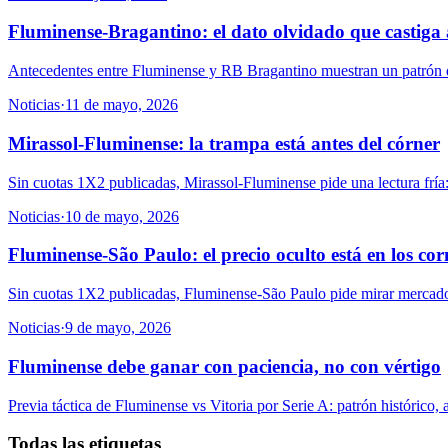
Fluminense-Bragantino: el dato olvidado que castiga a
Antecedentes entre Fluminense y RB Bragantino muestran un patrón de p
Noticias
·
11 de mayo, 2026
Mirassol-Fluminense: la trampa está antes del córner
Sin cuotas 1X2 publicadas, Mirassol-Fluminense pide una lectura fría:
Noticias
·
10 de mayo, 2026
Fluminense-São Paulo: el precio oculto está en los cor
Sin cuotas 1X2 publicadas, Fluminense-São Paulo pide mirar mercados
Noticias
·
9 de mayo, 2026
Fluminense debe ganar con paciencia, no con vértigo
Previa táctica de Fluminense vs Vitoria por Serie A: patrón histórico, a
Todas las etiquetas