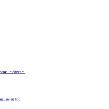
orma inteligente.
álisis en frío.