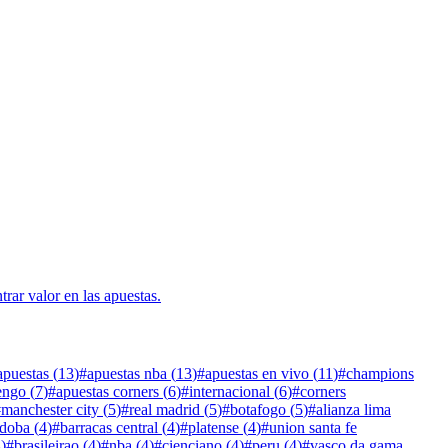
trar valor en las apuestas.
apuestas
(
13
)
#
apuestas nba
(
13
)
#
apuestas en vivo
(
11
)
#
champions
engo
(
7
)
#
apuestas corners
(
6
)
#
internacional
(
6
)
#
corners
#
manchester city
(
5
)
#
real madrid
(
5
)
#
botafogo
(
5
)
#
alianza lima
rdoba
(
4
)
#
barracas central
(
4
)
#
platense
(
4
)
#
union santa fe
4
)
#
brasileirao
(
4
)
#
nba
(
4
)
#
cienciano
(
4
)
#
peru
(
4
)
#
vasco da gama