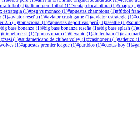
tura futbol
(
1
)
#
altitud peru futbol
(
1
)
#
ventaja local altura
(
1
)
#
magic
(
1
)
tx estrategia
(
1
)
#
psg vs monaco
(
1
)
#
apuestas champions
(
1
)
#
fútbol fran
o
(
1
)
#
aviator reseña
(
1
)
#
aviator crash game
(
1
)
#
aviator estrategia
(
1
)
#
c
er 2.5
(
1
)
#
binacional
(
1
)
#
apuestas deportivas perú
(
1
)
#
seattle
(
1
)
#
sound
#
big bass bonanza
(
1
)
#
big bass bonanza reseña
(
1
)
#
big bass splash
(
1
)
#
1
)
#
lionel messi
(
1
)
#
pumas unam
(
1
)
#
levante
(
1
)
#
tottenham
(
1
)
#
san mart
1
)
#
sesi
(
1
)
#
sudamericano de clubes voley
(
1
)
#
casinoperu
(
1
)
#
atletico
(
1
 wolves
(
1
)
#
apuestas premier league
(
1
)
#
partidos
(
1
)
#
cuotas hoy
(
1
)
#
ga