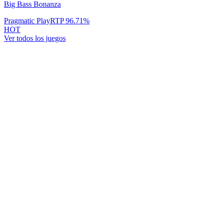
Big Bass Bonanza
Pragmatic Play
RTP
96.71
%
HOT
Ver todos los juegos