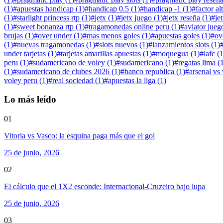
(
1
)
#
apuestas handicap
(
1
)
#
handicap 0.5
(
1
)
#
handicap -1
(
1
)
#
factor al
(
1
)
#
starlight princess rtp
(
1
)
#
jetx
(
1
)
#
jetx juego
(
1
)
#
jetx reseña
(
1
)
#
je
(
1
)
#
sweet bonanza rtp
(
1
)
#
tragamonedas online peru
(
1
)
#
aviator jueg
brujas
(
1
)
#
over under
(
1
)
#
mas menos goles
(
1
)
#
apuestas goles
(
1
)
#
ov
(
1
)
#
nuevas tragamonedas
(
1
)
#
slots nuevos
(
1
)
#
lanzamientos slots
(
1
)
under tarjetas
(
1
)
#
tarjetas amarillas apuestas
(
1
)
#
moquegua
(
1
)
#
lafc
(
peru
(
1
)
#
sudamericano de voley
(
1
)
#
sudamericano
(
1
)
#
regatas lima
(
(
1
)
#
sudamericano de clubes 2026
(
1
)
#
banco republica
(
1
)
#
arsenal vs
voley peru
(
1
)
#
real sociedad
(
1
)
#
apuestas la liga
(
1
)
Lo más leído
01
Vitoria vs Vasco: la esquina paga más que el gol
25 de junio, 2026
02
El cálculo que el 1X2 esconde: Internacional-Cruzeiro bajo lupa
25 de junio, 2026
03