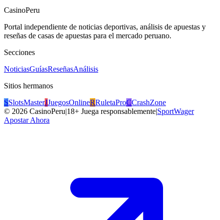
CasinoPeru
Portal independiente de noticias deportivas, análisis de apuestas y
reseñas de casas de apuestas para el mercado peruano.
Secciones
Noticias
Guías
Reseñas
Análisis
Sitios hermanos
S
SlotsMaster
J
JuegosOnline
R
RuletaPro
C
CrashZone
©
2026
CasinoPeru
|
18+ Juega responsablemente
|
SportWager
Apostar Ahora