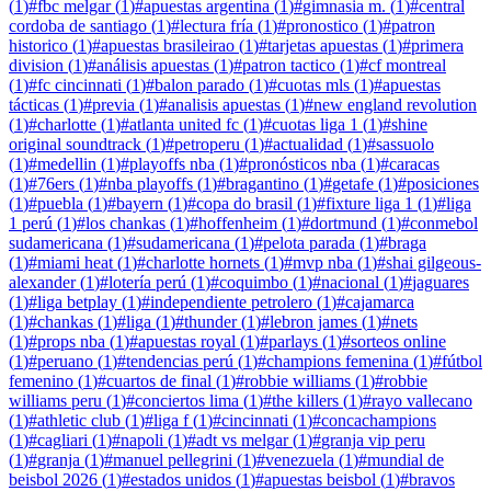
(
1
)
#
fbc melgar
(
1
)
#
apuestas argentina
(
1
)
#
gimnasia m.
(
1
)
#
central
cordoba de santiago
(
1
)
#
lectura fría
(
1
)
#
pronostico
(
1
)
#
patron
historico
(
1
)
#
apuestas brasileirao
(
1
)
#
tarjetas apuestas
(
1
)
#
primera
division
(
1
)
#
análisis apuestas
(
1
)
#
patron tactico
(
1
)
#
cf montreal
(
1
)
#
fc cincinnati
(
1
)
#
balon parado
(
1
)
#
cuotas mls
(
1
)
#
apuestas
tácticas
(
1
)
#
previa
(
1
)
#
analisis apuestas
(
1
)
#
new england revolution
(
1
)
#
charlotte
(
1
)
#
atlanta united fc
(
1
)
#
cuotas liga 1
(
1
)
#
shine
original soundtrack
(
1
)
#
petroperu
(
1
)
#
actualidad
(
1
)
#
sassuolo
(
1
)
#
medellin
(
1
)
#
playoffs nba
(
1
)
#
pronósticos nba
(
1
)
#
caracas
(
1
)
#
76ers
(
1
)
#
nba playoffs
(
1
)
#
bragantino
(
1
)
#
getafe
(
1
)
#
posiciones
(
1
)
#
puebla
(
1
)
#
bayern
(
1
)
#
copa do brasil
(
1
)
#
fixture liga 1
(
1
)
#
liga
1 perú
(
1
)
#
los chankas
(
1
)
#
hoffenheim
(
1
)
#
dortmund
(
1
)
#
conmebol
sudamericana
(
1
)
#
sudamericana
(
1
)
#
pelota parada
(
1
)
#
braga
(
1
)
#
miami heat
(
1
)
#
charlotte hornets
(
1
)
#
mvp nba
(
1
)
#
shai gilgeous-
alexander
(
1
)
#
lotería perú
(
1
)
#
coquimbo
(
1
)
#
nacional
(
1
)
#
jaguares
(
1
)
#
liga betplay
(
1
)
#
independiente petrolero
(
1
)
#
cajamarca
(
1
)
#
chankas
(
1
)
#
liga
(
1
)
#
thunder
(
1
)
#
lebron james
(
1
)
#
nets
(
1
)
#
props nba
(
1
)
#
apuestas royal
(
1
)
#
parlays
(
1
)
#
sorteos online
(
1
)
#
peruano
(
1
)
#
tendencias perú
(
1
)
#
champions femenina
(
1
)
#
fútbol
femenino
(
1
)
#
cuartos de final
(
1
)
#
robbie williams
(
1
)
#
robbie
williams peru
(
1
)
#
conciertos lima
(
1
)
#
the killers
(
1
)
#
rayo vallecano
(
1
)
#
athletic club
(
1
)
#
liga f
(
1
)
#
cincinnati
(
1
)
#
concachampions
(
1
)
#
cagliari
(
1
)
#
napoli
(
1
)
#
adt vs melgar
(
1
)
#
granja vip peru
(
1
)
#
granja
(
1
)
#
manuel pellegrini
(
1
)
#
venezuela
(
1
)
#
mundial de
beisbol 2026
(
1
)
#
estados unidos
(
1
)
#
apuestas beisbol
(
1
)
#
bravos