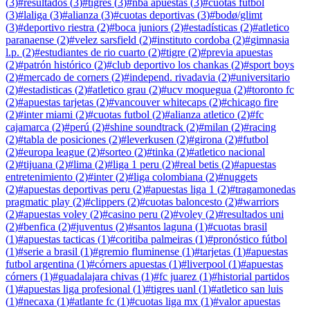
(
3
)
#
resultados
(
3
)
#
tigres
(
3
)
#
nba apuestas
(
3
)
#
cuotas fútbol
(
3
)
#
laliga
(
3
)
#
alianza
(
3
)
#
cuotas deportivas
(
3
)
#
bodø/glimt
(
3
)
#
deportivo riestra
(
2
)
#
boca juniors
(
2
)
#
estadísticas
(
2
)
#
atletico
paranaense
(
2
)
#
velez sarsfield
(
2
)
#
instituto cordoba
(
2
)
#
gimnasia
l.p.
(
2
)
#
estudiantes de rio cuarto
(
2
)
#
tigre
(
2
)
#
previa apuestas
(
2
)
#
patrón histórico
(
2
)
#
club deportivo los chankas
(
2
)
#
sport boys
(
2
)
#
mercado de corners
(
2
)
#
independ. rivadavia
(
2
)
#
universitario
(
2
)
#
estadisticas
(
2
)
#
atletico grau
(
2
)
#
ucv moquegua
(
2
)
#
toronto fc
(
2
)
#
apuestas tarjetas
(
2
)
#
vancouver whitecaps
(
2
)
#
chicago fire
(
2
)
#
inter miami
(
2
)
#
cuotas futbol
(
2
)
#
alianza atletico
(
2
)
#
fc
cajamarca
(
2
)
#
perú
(
2
)
#
shine soundtrack
(
2
)
#
milan
(
2
)
#
racing
(
2
)
#
tabla de posiciones
(
2
)
#
leverkusen
(
2
)
#
girona
(
2
)
#
futbol
(
2
)
#
europa league
(
2
)
#
sorteo
(
2
)
#
tinka
(
2
)
#
atletico nacional
(
2
)
#
tijuana
(
2
)
#
lima
(
2
)
#
liga 1 peru
(
2
)
#
real betis
(
2
)
#
apuestas
entretenimiento
(
2
)
#
inter
(
2
)
#
liga colombiana
(
2
)
#
nuggets
(
2
)
#
apuestas deportivas peru
(
2
)
#
apuestas liga 1
(
2
)
#
tragamonedas
pragmatic play
(
2
)
#
clippers
(
2
)
#
cuotas baloncesto
(
2
)
#
warriors
(
2
)
#
apuestas voley
(
2
)
#
casino peru
(
2
)
#
voley
(
2
)
#
resultados uni
(
2
)
#
benfica
(
2
)
#
juventus
(
2
)
#
santos laguna
(
1
)
#
cuotas brasil
(
1
)
#
apuestas tacticas
(
1
)
#
coritiba palmeiras
(
1
)
#
pronóstico fútbol
(
1
)
#
serie a brasil
(
1
)
#
gremio fluminense
(
1
)
#
tarjetas
(
1
)
#
apuestas
futbol argentina
(
1
)
#
córners apuestas
(
1
)
#
liverpool
(
1
)
#
apuestas
córners
(
1
)
#
guadalajara chivas
(
1
)
#
fc juarez
(
1
)
#
historial partidos
(
1
)
#
apuestas liga profesional
(
1
)
#
tigres uanl
(
1
)
#
atletico san luis
(
1
)
#
necaxa
(
1
)
#
atlante fc
(
1
)
#
cuotas liga mx
(
1
)
#
valor apuestas