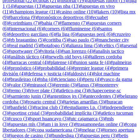
profesional
(
22
)
#
cuotas
(
21
)
#
historial
(
19
)
#
apuestas futbol
(
15
)
#
liga
1
(
14
)
#
apuestas
(
13
)
#
apuestas nba
(
13
)
#
apuestas en vivo
(
11
)
#
champions league
(
11
)
#
casino online
(
10
)
#
lakers
(
10
)
#
liga mx
(
9
)
#
barcelona
(
9
)
#
pronósticos deportivos
(
8
)
#
ecuabet
(
8
)
#
corinthians
(
7
)
#
bahia
(
7
)
#
flamengo
(
7
)
#
apuestas corners
(
6
)
#
internacional
(
6
)
#
corners
(
6
)
#
fluminense
(
6
)
#
santos
(
6
)
#
deportivo garcilaso
(
6
)
#
la liga
(
6
)
#
apuestas perú
(
6
)
#
cruzeiro
(
5
)
#
rb bragantino
(
5
)
#
coritiba
(
5
)
#
sao paulo
(
5
)
#
manchester city
(
5
)
#
real madrid
(
5
)
#
botafogo
(
5
)
#
alianza lima
(
5
)
#
celtics
(
5
)
#
arsenal
(
5
)
#
sportwager
(
5
)
#
vitoria
(
4
)
#
san lorenzo
(
4
)
#
analisis tactico
(
4
)
#
análisis táctico
(
4
)
#
newells old boys
(
4
)
#
talleres cordoba
(
4
)
#
barracas central
(
4
)
#
platense
(
4
)
#
union santa fe
(
4
)
#
palmeiras
(
4
)
#
pronóstico
(
4
)
#
probabilidad
(
4
)
#
premier league
(
4
)
#
primera
división
(
4
)
#
defensa y justicia
(
4
)
#
aldosivi
(
4
)
#
slot machine
(
4
)
#
brasileirao
(
4
)
#
nba
(
4
)
#
cienciano
(
4
)
#
peru
(
4
)
#
vasco da gama
(
3
)
#
valor
(
3
)
#
mirassol
(
3
)
#
gremio
(
3
)
#
lanus
(
3
)
#
monterrey
(
3
)
#
remo
(
3
)
#
river plate
(
3
)
#
atletico-mg
(
3
)
#
chapecoense-sc
(
3
)
#
sarmiento junin
(
3
)
#
argentinos jrs
(
3
)
#
antecedentes
(
3
)
#
belgrano
cordoba
(
3
)
#
rosario central
(
3
)
#
tarjetas amarillas
(
3
)
#
huracan
(
3
)
#
banfield
(
3
)
#
racing club
(
3
)
#
estudiantes l.p.
(
3
)
#
independiente
(
3
)
#
sporting cristal
(
3
)
#
probabilidad implícita
(
3
)
#
atletico tucuman
(
3
)
#
cusco
(
3
)
#
sport huancayo
(
3
)
#
utc cajamarca
(
3
)
#
mls
(
3
)
#
apuestas mls
(
3
)
#
am i in love
(
3
)
#
tragamonedas online
(
3
)
#
copa
libertadores
(
3
)
#
copa sudamericana
(
3
)
#
melgar
(
3
)
#
torneo apertura
(
3
)
#
juegos de casino
(
3
)
#
bundesliga
(
3
)
#
apuestas peru
(
3
)
#
betis