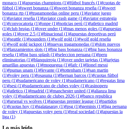
monaco
(
1
)
#
apuestas champions
(
1
)
#
fútbol francés
(
1
)
#
cuotas de
fútbol
(
1
)
#
sweet bonanza
(
1
)
#
sweet bonanza reseña
(
1
)
#
sweet
bonanza rtp
(
1
)
#
tragamonedas online peru
(
1
)
#
aviator juego
(
1
)
#
aviator reseña
(
1
)
#
aviator crash game
(
1
)
#
aviator estrategia
(
1
)
#
convocatoria
(
1
)
#
onpe
(
1
)
#
noticias perú
(
1
)
#
atletico madrid
(
1
)
#
club brujas
(
1
)
#
over under
(
1
)
#
mas menos goles
(
1
)
#
apuestas
goles
(
1
)
#
over 2.5
(
1
)
#
binacional
(
1
)
#
apuestas deportivas perú
(
1
)
#
seattle
(
1
)
#
sounders
(
1
)
#
wolf gold
(
1
)
#
wolf gold reseña
(
1
)
#
wolf gold jackpot
(
1
)
#
nuevas tragamonedas
(
1
)
#
slots nuevos
(
1
)
#
lanzamientos slots
(
1
)
#
big bass bonanza
(
1
)
#
big bass bonanza
reseña
(
1
)
#
big bass splash
(
1
)
#
seleccion peruana
(
1
)
#
peru
eliminatorias
(
1
)
#
blanquirroja
(
1
)
#
over under tarjetas
(
1
)
#
tarjetas
amarillas apuestas
(
1
)
#
moquegua
(
1
)
#
lafc
(
1
)
#
lionel messi
(
1
)
#
pumas unam
(
1
)
#
levante
(
1
)
#
tottenham
(
1
)
#
san martin
(
1
)
#
voley peru
(
1
)
#
osasuna
(
1
)
#
hernan barcos
(
1
)
#
cuotas fútbol
peru
(
1
)
#
sudamericano de voley
(
1
)
#
sudamericano
(
1
)
#
regatas lima
(
1
)
#
sesi
(
1
)
#
sudamericano de clubes voley
(
1
)
#
casinoperu
(
1
)
#
atletico
(
1
)
#
madrid
(
1
)
#
manchester united
(
1
)
#
alianza lima
voley
(
1
)
#
sudamericano de clubes 2026
(
1
)
#
banco republica
(
1
)
#
arsenal vs wolves
(
1
)
#
apuestas premier league
(
1
)
#
partidos
(
1
)
#
cuotas hoy
(
1
)
#
galatasaray
(
1
)
#
psg
(
1
)
#
geminis
(
1
)
#
liga peruana
de voley
(
1
)
#
apuestas voley peru
(
1
)
#
real sociedad
(
1
)
#
apuestas la
liga
(
1
)
Lo más leído