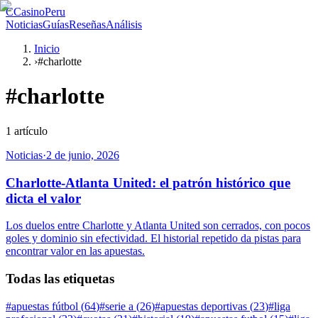
C
CasinoPeru
Noticias
Guías
Reseñas
Análisis
Inicio
›
#charlotte
#
charlotte
1
artículo
Noticias
·
2 de junio, 2026
Charlotte-Atlanta United: el patrón histórico que
dicta el valor
Los duelos entre Charlotte y Atlanta United son cerrados, con pocos
goles y dominio sin efectividad. El historial repetido da pistas para
encontrar valor en las apuestas.
Todas las etiquetas
#
apuestas fútbol
(
64
)
#
serie a
(
26
)
#
apuestas deportivas
(
23
)
#
liga