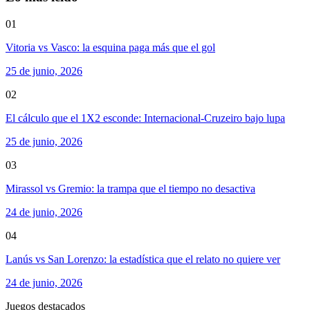
01
Vitoria vs Vasco: la esquina paga más que el gol
25 de junio, 2026
02
El cálculo que el 1X2 esconde: Internacional-Cruzeiro bajo lupa
25 de junio, 2026
03
Mirassol vs Gremio: la trampa que el tiempo no desactiva
24 de junio, 2026
04
Lanús vs San Lorenzo: la estadística que el relato no quiere ver
24 de junio, 2026
Juegos destacados