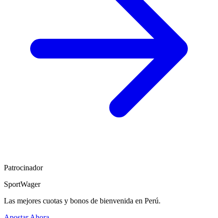
Patrocinador
SportWager
Las mejores cuotas y bonos de bienvenida en Perú.
Apostar Ahora