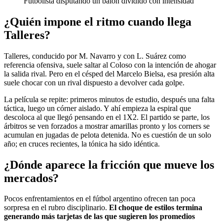
Futbolista disputando un balón dividido con intensidad
¿Quién impone el ritmo cuando llega
Talleres?
Talleres, conducido por M. Navarro y con L. Suárez como
referencia ofensiva, suele saltar al Coloso con la intención de ahogar
la salida rival. Pero en el césped del Marcelo Bielsa, esa presión alta
suele chocar con un rival dispuesto a devolver cada golpe.
La película se repite: primeros minutos de estudio, después una falta
táctica, luego un córner aislado. Y ahí empieza la espiral que
descoloca al que llegó pensando en el 1X2. El partido se parte, los
árbitros se ven forzados a mostrar amarillas pronto y los corners se
acumulan en jugadas de pelota detenida. No es cuestión de un solo
año; en cruces recientes, la tónica ha sido idéntica.
¿Dónde aparece la fricción que mueve los
mercados?
Pocos enfrentamientos en el fútbol argentino ofrecen tan poca
sorpresa en el rubro disciplinario.
El choque de estilos termina
generando más tarjetas de las que sugieren los promedios