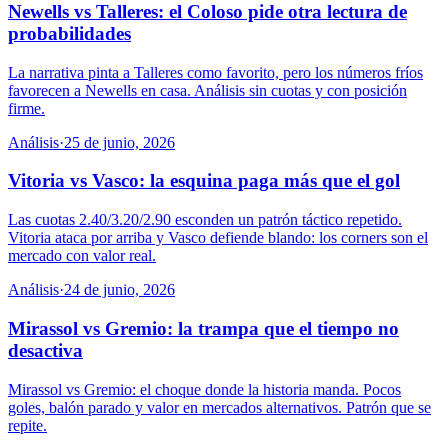
Newells vs Talleres: el Coloso pide otra lectura de
probabilidades
La narrativa pinta a Talleres como favorito, pero los números fríos
favorecen a Newells en casa. Análisis sin cuotas y con posición
firme.
Análisis
·
25 de junio, 2026
Vitoria vs Vasco: la esquina paga más que el gol
Las cuotas 2.40/3.20/2.90 esconden un patrón táctico repetido.
Vitoria ataca por arriba y Vasco defiende blando: los corners son el
mercado con valor real.
Análisis
·
24 de junio, 2026
Mirassol vs Gremio: la trampa que el tiempo no
desactiva
Mirassol vs Gremio: el choque donde la historia manda. Pocos
goles, balón parado y valor en mercados alternativos. Patrón que se
repite.