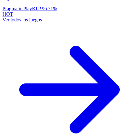
Pragmatic Play
RTP
96.71
%
HOT
Ver todos los juegos