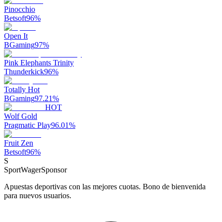
Pinocchio
Betsoft
96
%
Open It
BGaming
97
%
Pink Elephants Trinity
Thunderkick
96
%
Totally Hot
BGaming
97.21
%
HOT
Wolf Gold
Pragmatic Play
96.01
%
Fruit Zen
Betsoft
96
%
S
SportWager
Sponsor
Apuestas deportivas con las mejores cuotas. Bono de bienvenida
para nuevos usuarios.