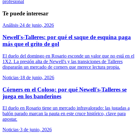
profesional
Te puede interesar
Análisis
·
24 de junio, 2026
Newell's-Talleres: por qué el saque de esquina paga
más que el grito de gol
El duelo del domingo en Rosario esconde un valor que no está en el
1X2. La presión alta de Newell's y las transiciones de Talleres
dispararán un mercado de corners que merece lectura propia.
Noticias
·
18 de junio, 2026
Córners en el Coloso: por qué Newell's-Talleres se
juega en los banderines
El duelo en Rosario tiene un mercado infravalorado: las jugadas a
balón parado marcan la pauta en este cruce histórico, clave para
apostar.
Noticias
·
3 de junio, 2026