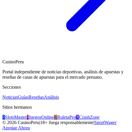
CasinoPeru
Portal independiente de noticias deportivas, análisis de apuestas y
reseñas de casas de apuestas para el mercado peruano.
Secciones
Noticias
Guías
Reseñas
Análisis
Sitios hermanos
S
SlotsMaster
J
JuegosOnline
R
RuletaPro
C
CrashZone
©
2026
CasinoPeru
|
18+ Juega responsablemente
|
SportWager
Apostar Ahora