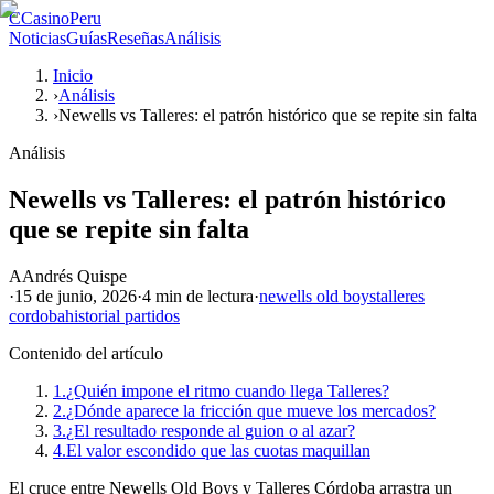
C
CasinoPeru
Noticias
Guías
Reseñas
Análisis
Inicio
›
Análisis
›
Newells vs Talleres: el patrón histórico que se repite sin falta
Análisis
Newells vs Talleres: el patrón histórico
que se repite sin falta
A
Andrés Quispe
·
15 de junio, 2026
·
4 min
de lectura
·
newells old boys
talleres
cordoba
historial partidos
Contenido del artículo
1.
¿Quién impone el ritmo cuando llega Talleres?
2.
¿Dónde aparece la fricción que mueve los mercados?
3.
¿El resultado responde al guion o al azar?
4.
El valor escondido que las cuotas maquillan
El cruce entre Newells Old Boys y Talleres Córdoba arrastra un