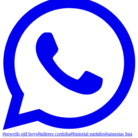
#
newells old boys
#
talleres cordoba
#
historial partidos
#
apuestas liga