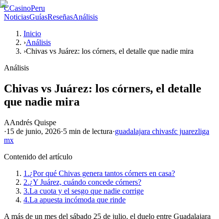
C
CasinoPeru
Noticias
Guías
Reseñas
Análisis
Inicio
›
Análisis
›
Chivas vs Juárez: los córners, el detalle que nadie mira
Análisis
Chivas vs Juárez: los córners, el detalle
que nadie mira
A
Andrés Quispe
·
15 de junio, 2026
·
5 min
de lectura
·
guadalajara chivas
fc juarez
liga
mx
Contenido del artículo
1.
¿Por qué Chivas genera tantos córners en casa?
2.
¿Y Juárez, cuándo concede córners?
3.
La cuota y el sesgo que nadie corrige
4.
La apuesta incómoda que rinde
A más de un mes del sábado 25 de julio, el duelo entre Guadalajara