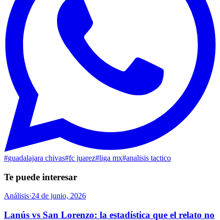
#
guadalajara chivas
#
fc juarez
#
liga mx
#
analisis tactico
Te puede interesar
Análisis
·
24 de junio, 2026
Lanús vs San Lorenzo: la estadística que el relato no