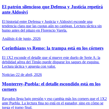
El patrón silencioso que Defensa y Justicia repetirá
ante Aldosivi
El historial entre Defensa y Justicia y Aldosivi esconde una
tendencia clara que las cuotas aún no castigan. Lectura táctica sin
humo antes del pitazo en Florencio Varela.
Análisis
·
4 de junio, 2026
Corinthians vs Remo: la trampa está en los córners
El 1X2 esconde el detalle que sí mueve este duelo de Serie A: la
debilidad aérea del Timão puede disparar los saques de esquina.
Lectura táctica y apuesta con valor.
Noticias
·
22 de abril, 2026
Monterrey-Puebla: el detalle escondido está en los
corners
Rayados llega bajo presión y eso cambia más los corners que el 1X2
ante Puebla. La lectura fina no está en el ganador, sino en cómo se
juega el tramo final.