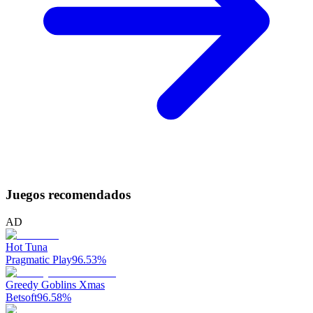
Juegos recomendados
AD
Hot Tuna
Pragmatic Play
96.53
%
Greedy Goblins Xmas
Betsoft
96.58
%