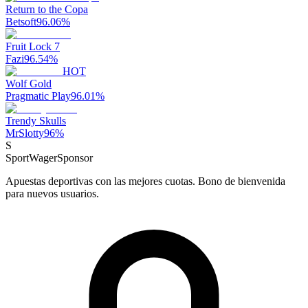
Return to the Copa
Betsoft
96.06
%
Fruit Lock 7
Fazi
96.54
%
HOT
Wolf Gold
Pragmatic Play
96.01
%
Trendy Skulls
MrSlotty
96
%
S
SportWager
Sponsor
Apuestas deportivas con las mejores cuotas. Bono de bienvenida
para nuevos usuarios.