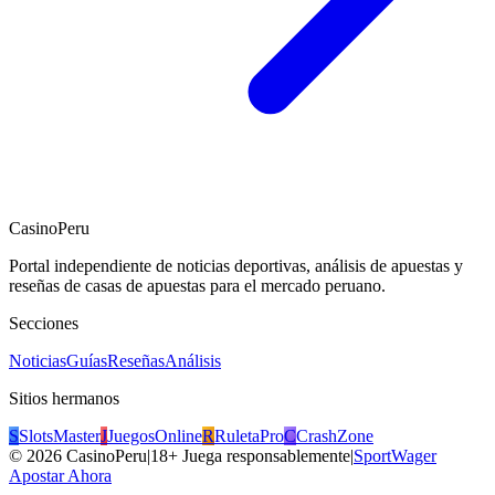
CasinoPeru
Portal independiente de noticias deportivas, análisis de apuestas y
reseñas de casas de apuestas para el mercado peruano.
Secciones
Noticias
Guías
Reseñas
Análisis
Sitios hermanos
S
SlotsMaster
J
JuegosOnline
R
RuletaPro
C
CrashZone
©
2026
CasinoPeru
|
18+ Juega responsablemente
|
SportWager
Apostar Ahora