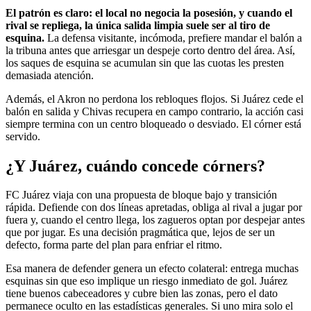
El patrón es claro: el local no negocia la posesión, y cuando el
rival se repliega, la única salida limpia suele ser al tiro de
esquina.
La defensa visitante, incómoda, prefiere mandar el balón a
la tribuna antes que arriesgar un despeje corto dentro del área. Así,
los saques de esquina se acumulan sin que las cuotas les presten
demasiada atención.
Además, el Akron no perdona los rebloques flojos. Si Juárez cede el
balón en salida y Chivas recupera en campo contrario, la acción casi
siempre termina con un centro bloqueado o desviado. El córner está
servido.
¿Y Juárez, cuándo concede córners?
FC Juárez viaja con una propuesta de bloque bajo y transición
rápida. Defiende con dos líneas apretadas, obliga al rival a jugar por
fuera y, cuando el centro llega, los zagueros optan por despejar antes
que por jugar. Es una decisión pragmática que, lejos de ser un
defecto, forma parte del plan para enfriar el ritmo.
Esa manera de defender genera un efecto colateral: entrega muchas
esquinas sin que eso implique un riesgo inmediato de gol. Juárez
tiene buenos cabeceadores y cubre bien las zonas, pero el dato
permanece oculto en las estadísticas generales. Si uno mira solo el