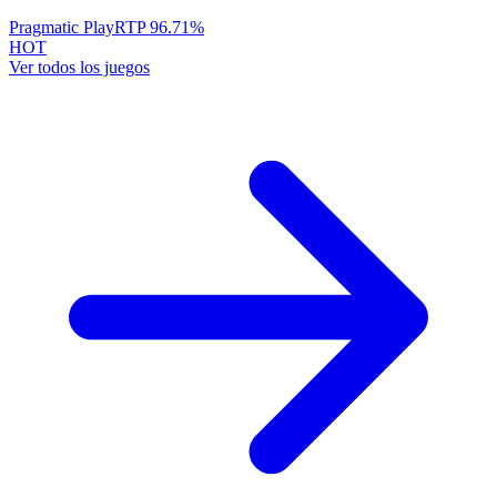
Pragmatic Play
RTP
96.71
%
HOT
Ver todos los juegos