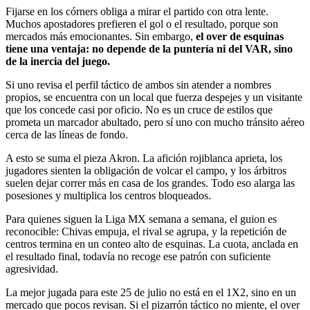
Fijarse en los córners obliga a mirar el partido con otra lente.
Muchos apostadores prefieren el gol o el resultado, porque son
mercados más emocionantes. Sin embargo,
el over de esquinas
tiene una ventaja: no depende de la puntería ni del VAR, sino
de la inercia del juego.
Si uno revisa el perfil táctico de ambos sin atender a nombres
propios, se encuentra con un local que fuerza despejes y un visitante
que los concede casi por oficio. No es un cruce de estilos que
prometa un marcador abultado, pero sí uno con mucho tránsito aéreo
cerca de las líneas de fondo.
A esto se suma el pieza Akron. La afición rojiblanca aprieta, los
jugadores sienten la obligación de volcar el campo, y los árbitros
suelen dejar correr más en casa de los grandes. Todo eso alarga las
posesiones y multiplica los centros bloqueados.
Para quienes siguen la Liga MX semana a semana, el guion es
reconocible: Chivas empuja, el rival se agrupa, y la repetición de
centros termina en un conteo alto de esquinas. La cuota, anclada en
el resultado final, todavía no recoge ese patrón con suficiente
agresividad.
La mejor jugada para este 25 de julio no está en el 1X2, sino en un
mercado que pocos revisan. Si el pizarrón táctico no miente, el over