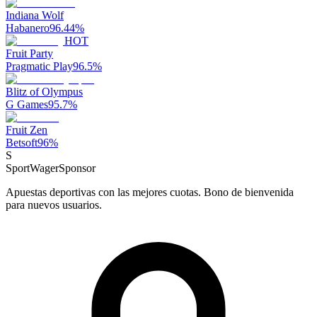
Indiana Wolf
Habanero
96.44
%
HOT
Fruit Party
Pragmatic Play
96.5
%
Blitz of Olympus
G Games
95.7
%
Fruit Zen
Betsoft
96
%
S
SportWager
Sponsor
Apuestas deportivas con las mejores cuotas. Bono de bienvenida
para nuevos usuarios.