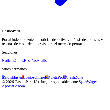
CasinoPeru
Portal independiente de noticias deportivas, análisis de apuestas y
reseñas de casas de apuestas para el mercado peruano.
Secciones
Noticias
Guías
Reseñas
Análisis
Sitios hermanos
S
SlotsMaster
J
JuegosOnline
R
RuletaPro
C
CrashZone
©
2026
CasinoPeru
|
18+ Juega responsablemente
|
SportWager
Apostar Ahora