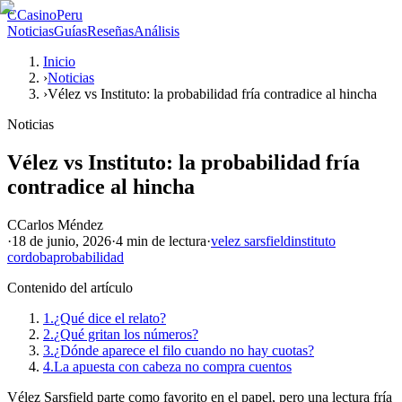
C
CasinoPeru
Noticias
Guías
Reseñas
Análisis
Inicio
›
Noticias
›
Vélez vs Instituto: la probabilidad fría contradice al hincha
Noticias
Vélez vs Instituto: la probabilidad fría
contradice al hincha
C
Carlos Méndez
·
18 de junio, 2026
·
4 min
de lectura
·
velez sarsfield
instituto
cordoba
probabilidad
Contenido del artículo
1.
¿Qué dice el relato?
2.
¿Qué gritan los números?
3.
¿Dónde aparece el filo cuando no hay cuotas?
4.
La apuesta con cabeza no compra cuentos
Vélez Sarsfield parte como favorito en el papel, pero una lectura fría