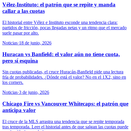
Vélez-Instituto: el patrón que se repite y manda
callar a las cuotas
El historial entre Vélez e Instituto esconde una tendencia clara:
partidos de fricción, pocas llegadas netas y un ritmo que el mercado
suele pasar por alto.
Noticias
·
18 de junio, 2026
Huracan vs Banfield: el valor aún no tiene cuota,
pero sí esquina
Sin cuotas publicadas, el cruce Huracán-Banfield pide una lectura
fría de probabilidades. ¿Dónde está el valor? No en el 1X2, sino en
los corners.
Noticias
·
3 de junio, 2026
Chicago Fire vs Vancouver Whitecaps: el patrón que
anticipa valor
El cruce de la MLS arrastra una tendencia que se repite temporada
tras temporada. Leer el historial antes de que salgan las cuotas puede