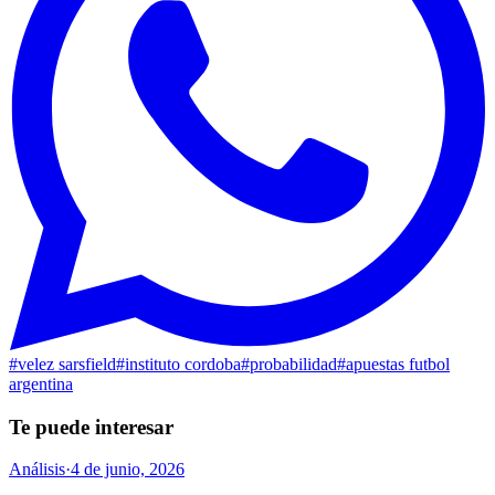
#
velez sarsfield
#
instituto cordoba
#
probabilidad
#
apuestas futbol
argentina
Te puede interesar
Análisis
·
4 de junio, 2026