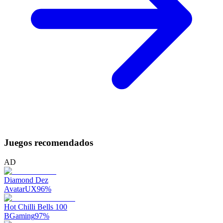
Juegos recomendados
AD
Diamond Dez
AvatarUX
96
%
Hot Chilli Bells 100
BGaming
97
%