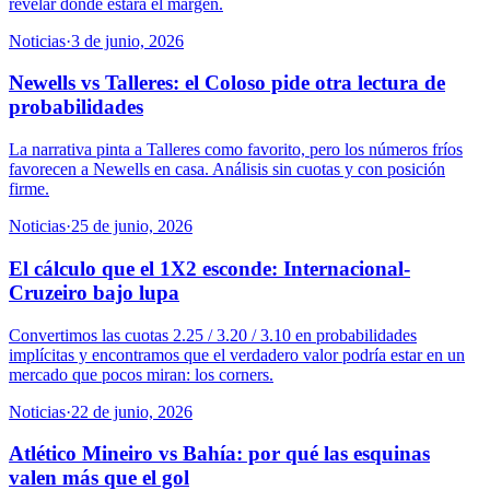
revelar dónde estará el margen.
Noticias
·
3 de junio, 2026
Newells vs Talleres: el Coloso pide otra lectura de
probabilidades
La narrativa pinta a Talleres como favorito, pero los números fríos
favorecen a Newells en casa. Análisis sin cuotas y con posición
firme.
Noticias
·
25 de junio, 2026
El cálculo que el 1X2 esconde: Internacional-
Cruzeiro bajo lupa
Convertimos las cuotas 2.25 / 3.20 / 3.10 en probabilidades
implícitas y encontramos que el verdadero valor podría estar en un
mercado que pocos miran: los corners.
Noticias
·
22 de junio, 2026
Atlético Mineiro vs Bahía: por qué las esquinas
valen más que el gol