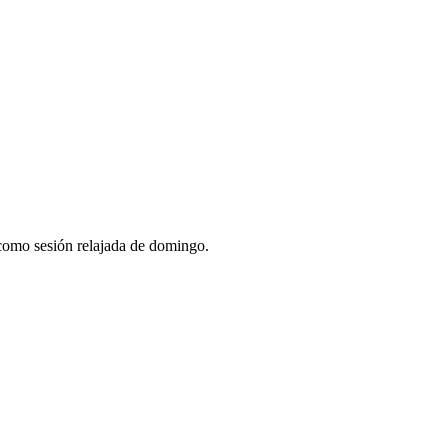
 como sesión relajada de domingo.