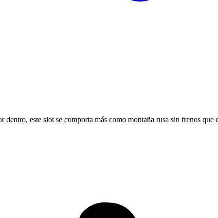
 por dentro, este slot se comporta más como montaña rusa sin frenos que