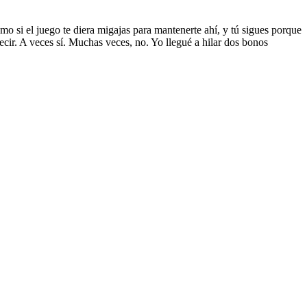
omo si el juego te diera migajas para mantenerte ahí, y tú sigues porque
ecir. A veces sí. Muchas veces, no. Yo llegué a hilar dos bonos