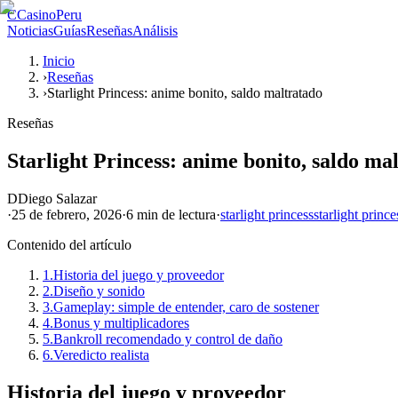
C
CasinoPeru
Noticias
Guías
Reseñas
Análisis
Inicio
›
Reseñas
›
Starlight Princess: anime bonito, saldo maltratado
Reseñas
Starlight Princess: anime bonito, saldo ma
D
Diego Salazar
·
25 de febrero, 2026
·
6 min
de lectura
·
starlight princess
starlight princ
Contenido del artículo
1.
Historia del juego y proveedor
2.
Diseño y sonido
3.
Gameplay: simple de entender, caro de sostener
4.
Bonus y multiplicadores
5.
Bankroll recomendado y control de daño
6.
Veredicto realista
Historia del juego y proveedor