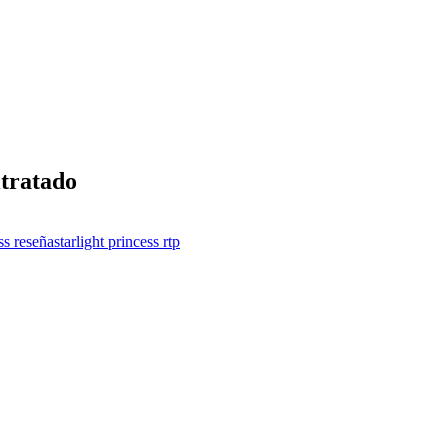
ltratado
ess reseña
starlight princess rtp