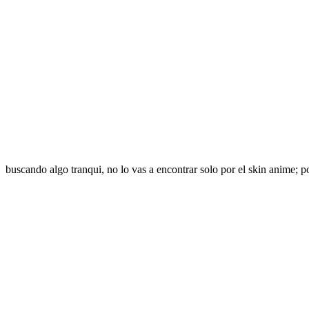
buscando algo tranqui, no lo vas a encontrar solo por el skin anime;