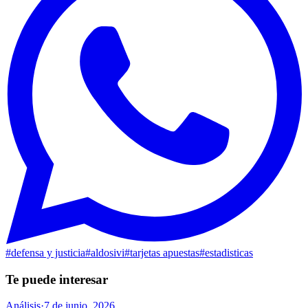
#
defensa y justicia
#
aldosivi
#
tarjetas apuestas
#
estadisticas
Te puede interesar
Análisis
·
7 de junio, 2026