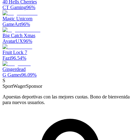
40 Hells Cherries
CT Gaming
96
%
Magic Unicorn
GameArt
96
%
Big Catch Xmas
AvatarUX
96
%
Fruit Lock 7
Fazi
96.54
%
Gingerdead
G Games
96.09
%
S
SportWager
Sponsor
Apuestas deportivas con las mejores cuotas. Bono de bienvenida
para nuevos usuarios.