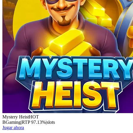
Mystery Heist
HOT
BGaming
|
RTP
97.13
%
|
slots
Jugar ahora