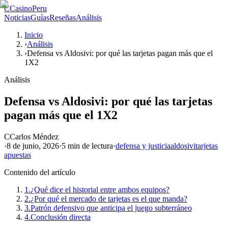
C
CasinoPeru
Noticias
Guías
Reseñas
Análisis
Inicio
›
Análisis
›
Defensa vs Aldosivi: por qué las tarjetas pagan más que el
1X2
Análisis
Defensa vs Aldosivi: por qué las tarjetas
pagan más que el 1X2
C
Carlos Méndez
·
8 de junio, 2026
·
5 min
de lectura
·
defensa y justicia
aldosivi
tarjetas
apuestas
Contenido del artículo
1.
¿Qué dice el historial entre ambos equipos?
2.
¿Por qué el mercado de tarjetas es el que manda?
3.
Patrón defensivo que anticipa el juego subterráneo
4.
Conclusión directa