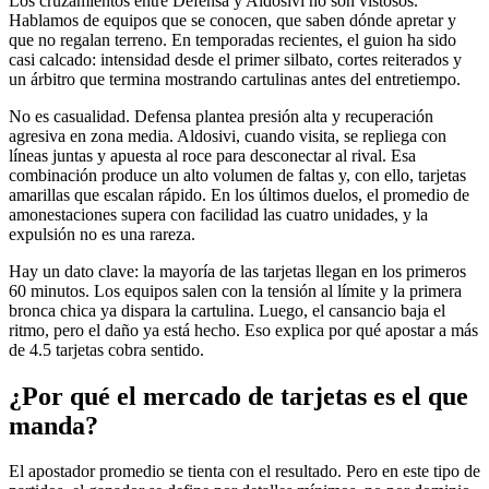
Los cruzamientos entre Defensa y Aldosivi no son vistosos.
Hablamos de equipos que se conocen, que saben dónde apretar y
que no regalan terreno. En temporadas recientes, el guion ha sido
casi calcado: intensidad desde el primer silbato, cortes reiterados y
un árbitro que termina mostrando cartulinas antes del entretiempo.
No es casualidad. Defensa plantea presión alta y recuperación
agresiva en zona media. Aldosivi, cuando visita, se repliega con
líneas juntas y apuesta al roce para desconectar al rival. Esa
combinación produce un alto volumen de faltas y, con ello, tarjetas
amarillas que escalan rápido. En los últimos duelos, el promedio de
amonestaciones supera con facilidad las cuatro unidades, y la
expulsión no es una rareza.
Hay un dato clave: la mayoría de las tarjetas llegan en los primeros
60 minutos. Los equipos salen con la tensión al límite y la primera
bronca chica ya dispara la cartulina. Luego, el cansancio baja el
ritmo, pero el daño ya está hecho. Eso explica por qué apostar a más
de 4.5 tarjetas cobra sentido.
¿Por qué el mercado de tarjetas es el que
manda?
El apostador promedio se tienta con el resultado. Pero en este tipo de