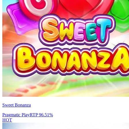
Sweet Bonanza
Pragmatic Play
RTP
96.51
%
HOT