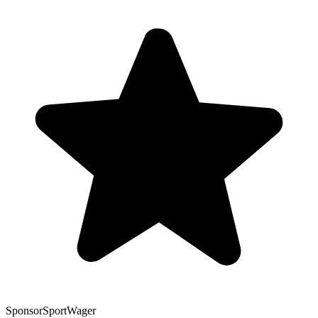
Sponsor
SportWager