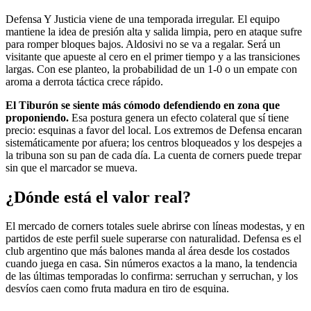
Defensa Y Justicia viene de una temporada irregular. El equipo
mantiene la idea de presión alta y salida limpia, pero en ataque sufre
para romper bloques bajos. Aldosivi no se va a regalar. Será un
visitante que apueste al cero en el primer tiempo y a las transiciones
largas. Con ese planteo, la probabilidad de un 1-0 o un empate con
aroma a derrota táctica crece rápido.
El Tiburón se siente más cómodo defendiendo en zona que
proponiendo.
Esa postura genera un efecto colateral que sí tiene
precio: esquinas a favor del local. Los extremos de Defensa encaran
sistemáticamente por afuera; los centros bloqueados y los despejes a
la tribuna son su pan de cada día. La cuenta de corners puede trepar
sin que el marcador se mueva.
¿Dónde está el valor real?
El mercado de corners totales suele abrirse con líneas modestas, y en
partidos de este perfil suele superarse con naturalidad. Defensa es el
club argentino que más balones manda al área desde los costados
cuando juega en casa. Sin números exactos a la mano, la tendencia
de las últimas temporadas lo confirma: serruchan y serruchan, y los
desvíos caen como fruta madura en tiro de esquina.