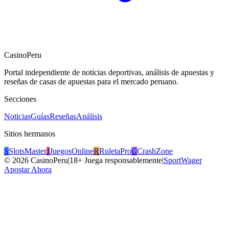
CasinoPeru
Portal independiente de noticias deportivas, análisis de apuestas y
reseñas de casas de apuestas para el mercado peruano.
Secciones
Noticias
Guías
Reseñas
Análisis
Sitios hermanos
S
SlotsMaster
J
JuegosOnline
R
RuletaPro
C
CrashZone
©
2026
CasinoPeru
|
18+ Juega responsablemente
|
SportWager
Apostar Ahora