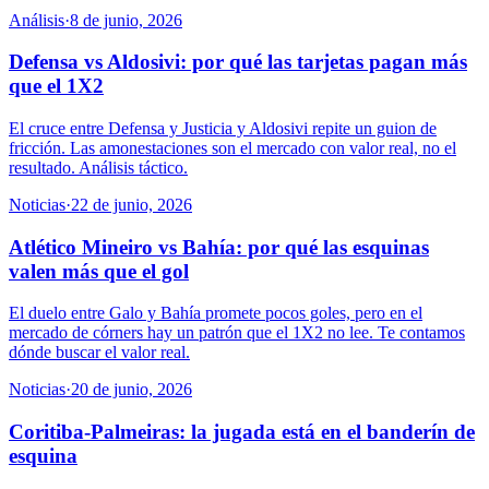
Análisis
·
8 de junio, 2026
Defensa vs Aldosivi: por qué las tarjetas pagan más
que el 1X2
El cruce entre Defensa y Justicia y Aldosivi repite un guion de
fricción. Las amonestaciones son el mercado con valor real, no el
resultado. Análisis táctico.
Noticias
·
22 de junio, 2026
Atlético Mineiro vs Bahía: por qué las esquinas
valen más que el gol
El duelo entre Galo y Bahía promete pocos goles, pero en el
mercado de córners hay un patrón que el 1X2 no lee. Te contamos
dónde buscar el valor real.
Noticias
·
20 de junio, 2026
Coritiba-Palmeiras: la jugada está en el banderín de
esquina