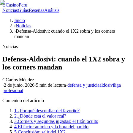
C
CasinoPeru
Noticias
Guías
Reseñas
Análisis
Inicio
›
Noticias
›
Defensa-Aldosivi: cuando el 1X2 sobra y los corners
mandan
Noticias
Defensa-Aldosivi: cuando el 1X2 sobra y
los corners mandan
C
Carlos Méndez
·
2 de junio, 2026
·
5 min
de lectura
·
defensa y justicia
aldosivi
liga
profesional
Contenido del artículo
1.
¿Por qué desconfiar del favorito?
2.
¿Dónde está el valor real?
3.
Corners y segundas jugadas: el filón oculto
4.
El factor anímico y la hora del partido
5.
Conclusión: salir del 1X2