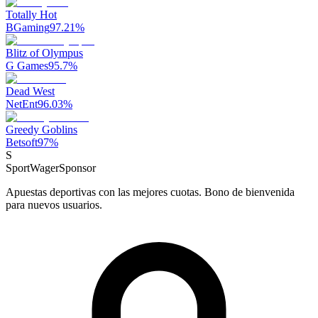
Totally Hot
BGaming
97.21
%
Blitz of Olympus
G Games
95.7
%
Dead West
NetEnt
96.03
%
Greedy Goblins
Betsoft
97
%
S
SportWager
Sponsor
Apuestas deportivas con las mejores cuotas. Bono de bienvenida
para nuevos usuarios.