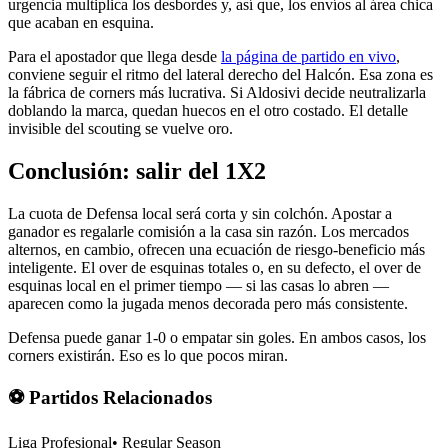
urgencia multiplica los desbordes y, así que, los envíos al área chica
que acaban en esquina.
Para el apostador que llega desde
la página de partido en vivo
,
conviene seguir el ritmo del lateral derecho del Halcón. Esa zona es
la fábrica de corners más lucrativa. Si Aldosivi decide neutralizarla
doblando la marca, quedan huecos en el otro costado. El detalle
invisible del scouting se vuelve oro.
Conclusión: salir del 1X2
La cuota de Defensa local será corta y sin colchón. Apostar a
ganador es regalarle comisión a la casa sin razón. Los mercados
alternos, en cambio, ofrecen una ecuación de riesgo-beneficio más
inteligente. El over de esquinas totales o, en su defecto, el over de
esquinas local en el primer tiempo — si las casas lo abren —
aparecen como la jugada menos decorada pero más consistente.
Defensa puede ganar 1-0 o empatar sin goles. En ambos casos, los
corners existirán. Eso es lo que pocos miran.
⚽ Partidos Relacionados
Liga Profesional
•
Regular Season