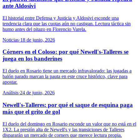
ante Aldosivi
El historial entre Defensa y Justicia y Aldosivi esconde una
tendencia clara que las cuotas aún no castigan. Lectura táctica sin
humo antes del pitazo en Florencio Varela.
Noticias
·
18 de junio, 2026
Córners en el Coloso: por qué Newell's-Talleres se
juega en los banderines
El duelo en Rosario tiene un mercado infravalorado: las jugadas a
balón parado marcan la pauta en este cruce histórico, clave para
apostar.
Análisis
·
24 de junio, 2026
Newell's-Talleres: por qué el saque de esquina paga
más que el grito de gol
El duelo del domingo en Rosario esconde un valor que no está en el
1X2. La presión alta de Newell's y las transiciones de Talleres
dispararán un mercado de corners que merece lectura propia.