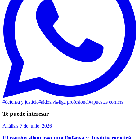
#
defensa y justicia
#
aldosivi
#
liga profesional
#
apuestas corners
Te puede interesar
Análisis
·
7 de junio, 2026
El patrón silencioso que Defensa y Justicia repetirá