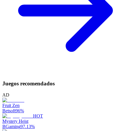
Juegos recomendados
AD
Fruit Zen
Betsoft
96
%
HOT
Mystery Heist
BGaming
97.13
%