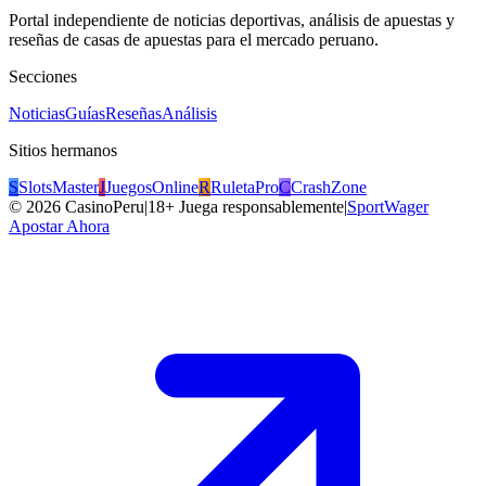
Portal independiente de noticias deportivas, análisis de apuestas y
reseñas de casas de apuestas para el mercado peruano.
Secciones
Noticias
Guías
Reseñas
Análisis
Sitios hermanos
S
SlotsMaster
J
JuegosOnline
R
RuletaPro
C
CrashZone
©
2026
CasinoPeru
|
18+ Juega responsablemente
|
SportWager
Apostar Ahora