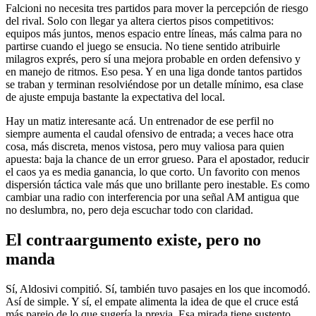
Falcioni no necesita tres partidos para mover la percepción de riesgo
del rival. Solo con llegar ya altera ciertos pisos competitivos:
equipos más juntos, menos espacio entre líneas, más calma para no
partirse cuando el juego se ensucia. No tiene sentido atribuirle
milagros exprés, pero sí una mejora probable en orden defensivo y
en manejo de ritmos. Eso pesa. Y en una liga donde tantos partidos
se traban y terminan resolviéndose por un detalle mínimo, esa clase
de ajuste empuja bastante la expectativa del local.
Hay un matiz interesante acá. Un entrenador de ese perfil no
siempre aumenta el caudal ofensivo de entrada; a veces hace otra
cosa, más discreta, menos vistosa, pero muy valiosa para quien
apuesta: baja la chance de un error grueso. Para el apostador, reducir
el caos ya es media ganancia, lo que corto. Un favorito con menos
dispersión táctica vale más que uno brillante pero inestable. Es como
cambiar una radio con interferencia por una señal AM antigua que
no deslumbra, no, pero deja escuchar todo con claridad.
El contraargumento existe, pero no
manda
Sí, Aldosivi compitió. Sí, también tuvo pasajes en los que incomodó.
Así de simple. Y sí, el empate alimenta la idea de que el cruce está
más parejo de lo que sugería la previa. Esa mirada tiene sustento