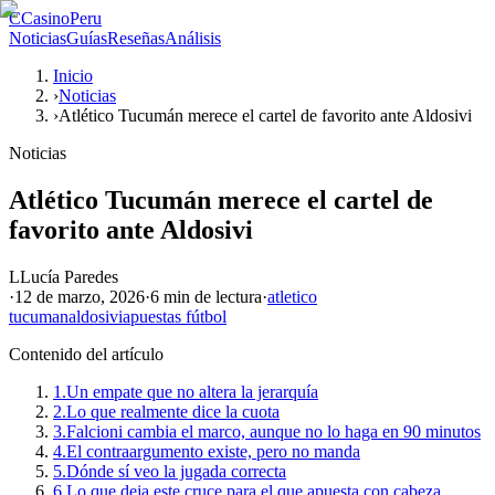
C
CasinoPeru
Noticias
Guías
Reseñas
Análisis
Inicio
›
Noticias
›
Atlético Tucumán merece el cartel de favorito ante Aldosivi
Noticias
Atlético Tucumán merece el cartel de
favorito ante Aldosivi
L
Lucía Paredes
·
12 de marzo, 2026
·
6 min
de lectura
·
atletico
tucuman
aldosivi
apuestas fútbol
Contenido del artículo
1.
Un empate que no altera la jerarquía
2.
Lo que realmente dice la cuota
3.
Falcioni cambia el marco, aunque no lo haga en 90 minutos
4.
El contraargumento existe, pero no manda
5.
Dónde sí veo la jugada correcta
6.
Lo que deja este cruce para el que apuesta con cabeza