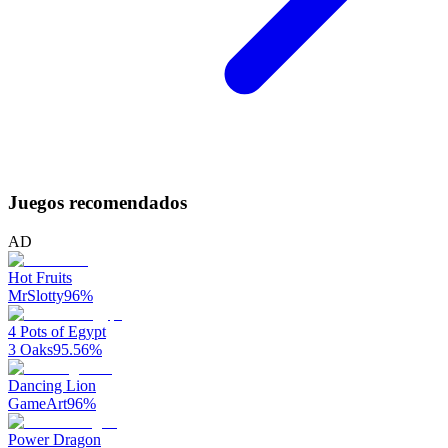
Juegos recomendados
AD
Hot Fruits
MrSlotty
96
%
4 Pots of Egypt
3 Oaks
95.56
%
Dancing Lion
GameArt
96
%
Power Dragon