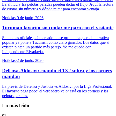
La altitud y las pelotas paradas pueden dictar el flujo. Aquí la lectura
de cuotas sin números y dónde mirar para encontrar ventaja.
Noticias
·
9 de junio, 2026
Tucumán favorito sin cuota: me paro con el visitante
Sin cuotas oficiales, el mercado no se pronuncia, pero la narrativa
popular ya pone a Tucumán como claro ganador. Los datos que sí
existen pintan un partido más parejo. Yo me quedo con
Independiente Rivadavia.
Noticias
·
2 de junio, 2026
Defensa-Aldosivi: cuando el 1X2 sobra y los corners
mandan
La previa de Defensa y Justicia vs Aldosivi por la Liga Profesional.
El favorito paga poco; el verdadero valor está en los corners y las
pelotas paradas.
Lo más leído
01