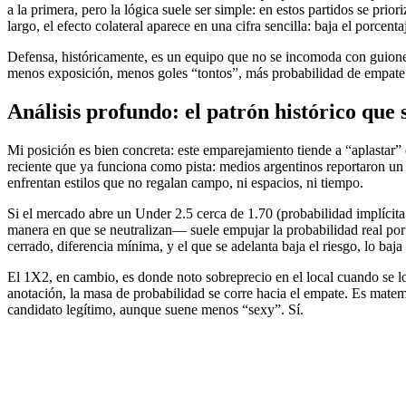
a la primera, pero la lógica suele ser simple: en estos partidos se p
largo, el efecto colateral aparece en una cifra sencilla: baja el porcen
Defensa, históricamente, es un equipo que no se incomoda con guiones 
menos exposición, menos goles “tontos”, más probabilidad de empate o
Análisis profundo: el patrón histórico que 
Mi posición es bien concreta: este emparejamiento tiende a “aplastar” 
reciente que ya funciona como pista: medios argentinos reportaron un
enfrentan estilos que no regalan campo, ni espacios, ni tiempo.
Si el mercado abre un Under 2.5 cerca de 1.70 (probabilidad implícita
manera en que se neutralizan— suele empujar la probabilidad real por
cerrado, diferencia mínima, y el que se adelanta baja el riesgo, lo baja
El 1X2, en cambio, es donde noto sobreprecio en el local cuando se lo
anotación, la masa de probabilidad se corre hacia el empate. Es matemá
candidato legítimo, aunque suene menos “sexy”. Sí.