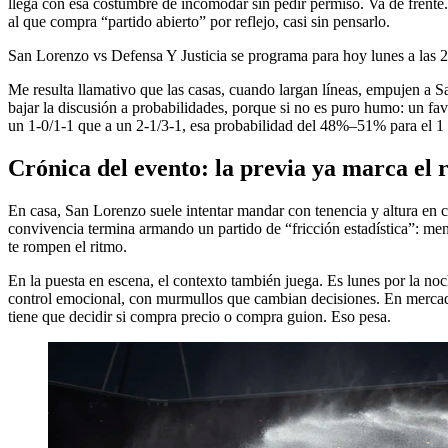
llega con esa costumbre de incomodar sin pedir permiso. Va de frente. E
al que compra “partido abierto” por reflejo, casi sin pensarlo.
San Lorenzo vs Defensa Y Justicia se programa para hoy lunes a las 2
Me resulta llamativo que las casas, cuando largan líneas, empujen a Sa
bajar la discusión a probabilidades, porque si no es puro humo: un fa
un 1-0/1-1 que a un 2-1/3-1, esa probabilidad del 48%–51% para el 1 s
Crónica del evento: la previa ya marca el 
En casa, San Lorenzo suele intentar mandar con tenencia y altura en ca
convivencia termina armando un partido de “fricción estadística”: me
te rompen el ritmo.
En la puesta en escena, el contexto también juega. Es lunes por la noch
control emocional, con murmullos que cambian decisiones. En mercados,
tiene que decidir si compra precio o compra guion. Eso pesa.