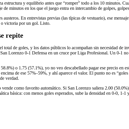
rioriza estructura y equilibrio antes que “romper” todo a los 10 minutos
taje de minutos en los que el juego entra en intercambio de golpes, golpes
austeros. En entrevistas previas (las típicas de vestuario), ese mensaje
 victoria por un gol. Listo.
se repite
el total de goles, y los datos públicos lo acompañan sin necesidad de i
 San Lorenzo 0-1 Defensa en un cruce por Liga Profesional. Un 0-1 no p
 58.8%) o 1.75 (57.1%), yo no veo descabellado pagar ese precio en este
 encima de ese 57%–59%, y ahí aparece el valor. El punto no es “goles s
 de verdad.
 vende como favorito automático. Si San Lorenzo saliera 2.00 (50.0%) y
tica básica: con menos goles esperados, sube la densidad en 0-0, 1-1 y 