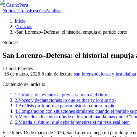
C
CasinoPeru
Noticias
Guías
Reseñas
Análisis
Inicio
›
Noticias
›
San Lorenzo–Defensa: el historial empuja al partido corto
Noticias
San Lorenzo–Defensa: el historial empuja a
L
Lucía Paredes
·
16 de marzo, 2026
·
8 min
de lectura
·
san lorenzo
defensa y justicia
liga
Contenido del artículo
1.
Crónica del evento: la previa ya marca el ritmo
2.
Voces y declaraciones: lo que se dice (y lo que no)
3.
Análisis profundo: el patrón histórico que se repite
4.
Comparación con situaciones similares: cuando el partido se p
5.
Mercados afectados: dónde el historial manda más que el “n
6.
Mirada al futuro: qué debería repetirse si mi tesis está bien
Este lunes 16 de marzo de 2026, San Lorenzo juega un partido que en l