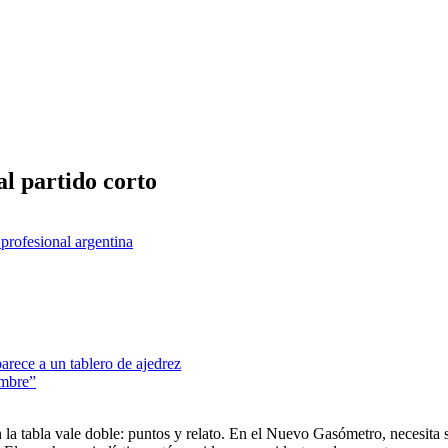
l partido corto
 profesional argentina
arece a un tablero de ajedrez
ombre”
a tabla vale doble: puntos y relato. En el Nuevo Gasómetro, necesita so