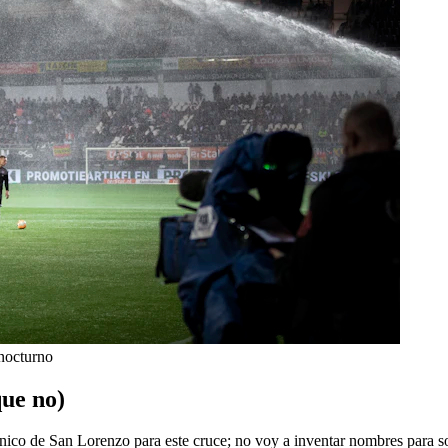
 nocturno
que no)
cnico de San Lorenzo para este cruce; no voy a inventar nombres para so