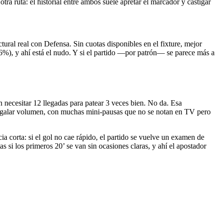
ra ruta: el historial entre ambos suele apretar el marcador y castigar
ural real con Defensa. Sin cuotas disponibles en el fixture, mejor
.6%), y ahí está el nudo. Y si el partido —por patrón— se parece más a
n necesitar 12 llegadas para patear 3 veces bien. No da. Esa
n regalar volumen, con muchas mini-pausas que no se notan en TV pero
ia corta: si el gol no cae rápido, el partido se vuelve un examen de
si los primeros 20’ se van sin ocasiones claras, y ahí el apostador