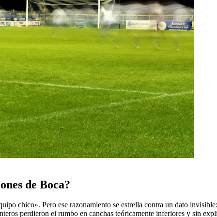
iones de Boca?
uipo chico». Pero ese razonamiento se estrella contra un dato invisible
nteros perdieron el rumbo en canchas teóricamente inferiores y sin expli