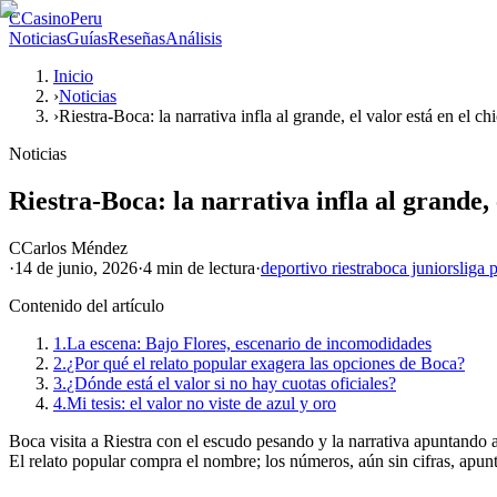
C
CasinoPeru
Noticias
Guías
Reseñas
Análisis
Inicio
›
Noticias
›
Riestra-Boca: la narrativa infla al grande, el valor está en el ch
Noticias
Riestra-Boca: la narrativa infla al grande, 
C
Carlos Méndez
·
14 de junio, 2026
·
4 min
de lectura
·
deportivo riestra
boca juniors
liga 
Contenido del artículo
1.
La escena: Bajo Flores, escenario de incomodidades
2.
¿Por qué el relato popular exagera las opciones de Boca?
3.
¿Dónde está el valor si no hay cuotas oficiales?
4.
Mi tesis: el valor no viste de azul y oro
Boca visita a Riestra con el escudo pesando y la narrativa apuntando a 
El relato popular compra el nombre; los números, aún sin cifras, apunt