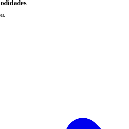
modidades
es.