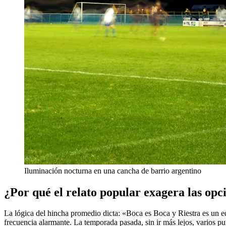
Iluminación nocturna en una cancha de barrio argentino
¿Por qué el relato popular exagera las opc
La lógica del hincha promedio dicta: «Boca es Boca y Riestra es un eq
frecuencia alarmante. La temporada pasada, sin ir más lejos, varios pu