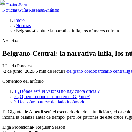
C
CasinoPeru
Noticias
Guías
Reseñas
Análisis
Inicio
›
Noticias
›
Belgrano-Central: la narrativa infla, los números enfrían
Noticias
Belgrano-Central: la narrativa infla, los 
L
Lucía Paredes
·
2 de junio, 2026
·
5 min
de lectura
·
belgrano cordoba
rosario central
lig
Contenido del artículo
1.
¿Dónde está el valor si no hay cuota oficial?
2.
¿Quién impone el ritmo en el Gigante?
3.
Decisión: pararse del lado incómodo
El Gigante de Alberdi será el escenario donde la tradición y el cálcul
inclina la balanza antes de tiempo, pero los patrones de este cruce su
Liga Profesional
•
Regular Season