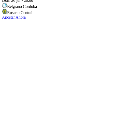
Dom 26 jul
•
20:00
Belgrano Cordoba
Rosario Central
Apostar Ahora