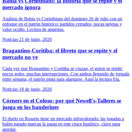
Bahia vs Corinthians: la historia que se repite y el
mercado ignora
Análisis de Bahia vs Corinthians del domingo 26 de julio con un
enfoque en el patrón histórico: partidos cerrados, pocas tarjetas y
valor oculto. Lectura de apuestas.
Noticias
·
21 de junio, 2026
Bragantino-Coritiba: el libreto que se repite y el
mercado no ve
Cada vez que Bragantino y Coritiba se cruzan, el guion se repite:
pocos goles, muchas interrupciones. Con ambos llegando de jornada
entre semana, el patrón pinta para alargarse. Aquí la lectura fría.
Noticias
·
18 de junio, 2026
Córners en el Coloso: por qué Newell's-Talleres se
juega en los banderines
El duelo en Rosario tiene un mercado infravalorado: las jugadas a
balón parado marcan la pauta en este cruce histórico, clave para
apostar.