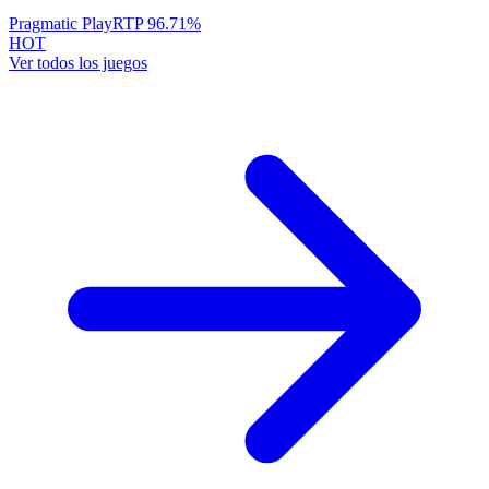
Pragmatic Play
RTP
96.71
%
HOT
Ver todos los juegos