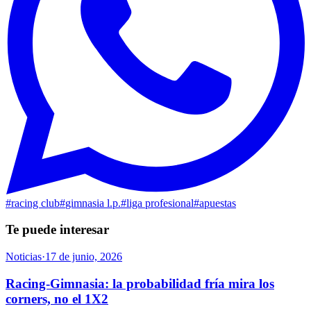
#
racing club
#
gimnasia l.p.
#
liga profesional
#
apuestas
Te puede interesar
Noticias
·
17 de junio, 2026
Racing-Gimnasia: la probabilidad fría mira los
corners, no el 1X2