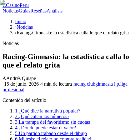
C
CasinoPeru
Noticias
Guías
Reseñas
Análisis
Inicio
›
Noticias
›
Racing-Gimnasia: la estadística calla lo que el relato grita
Noticias
Racing-Gimnasia: la estadística calla lo
que el relato grita
A
Andrés Quispe
·
15 de junio, 2026
·
4 min
de lectura
·
racing club
gimnasia l.p.
liga
profesional
Contenido del artículo
1.
¿Qué dice la narrativa popular?
2.
¿Qué callan los números?
3.
La trampa del favoritismo sin cuotas
4.
¿Dónde puede estar el valor?
5.
Un partido trabado desde el dibujo
6.
Mi tesis: el relato no compra realidad