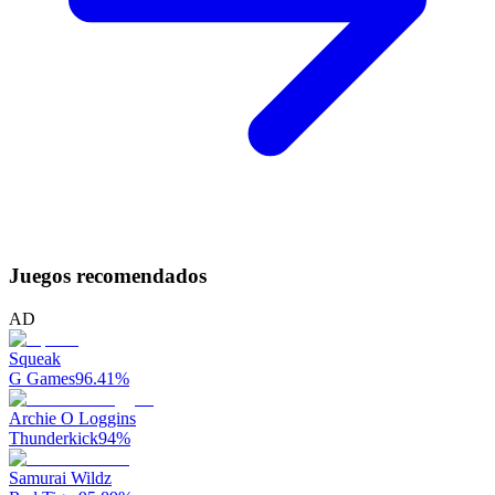
Juegos recomendados
AD
Squeak
G Games
96.41
%
Archie O Loggins
Thunderkick
94
%
Samurai Wildz