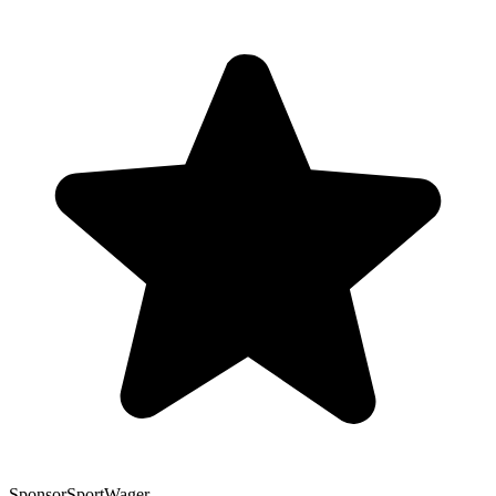
Sponsor
SportWager