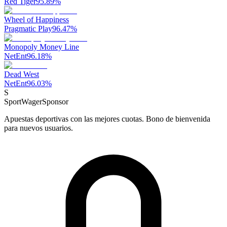
Red Tiger
95.89
%
Wheel of Happiness
Pragmatic Play
96.47
%
Monopoly Money Line
NetEnt
96.18
%
Dead West
NetEnt
96.03
%
S
SportWager
Sponsor
Apuestas deportivas con las mejores cuotas. Bono de bienvenida
para nuevos usuarios.