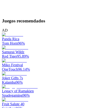
Juegos recomendados
AD
Panda Rica
Tom Horn
96
%
Samurai Wildz
Red Tiger
95.89
%
Miko Festival
OneTouch
96.14
%
Joker Gifts 7s
Kalamba
96
%
Legacy of Ramakien
Spadegaming
96
%
Fruit Salute 40