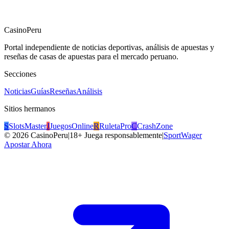
CasinoPeru
Portal independiente de noticias deportivas, análisis de apuestas y
reseñas de casas de apuestas para el mercado peruano.
Secciones
Noticias
Guías
Reseñas
Análisis
Sitios hermanos
S
SlotsMaster
J
JuegosOnline
R
RuletaPro
C
CrashZone
©
2026
CasinoPeru
|
18+ Juega responsablemente
|
SportWager
Apostar Ahora