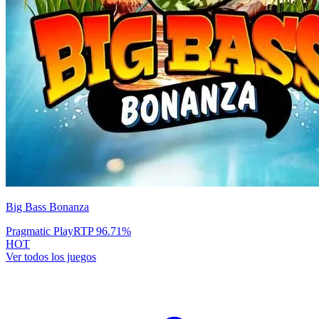
Big Bass Bonanza
Pragmatic Play
RTP
96.71
%
HOT
Ver todos los juegos