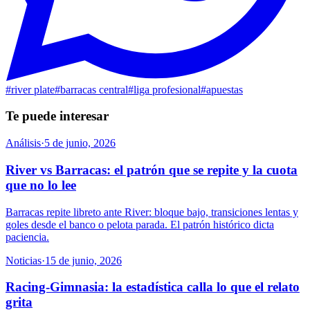
#
river plate
#
barracas central
#
liga profesional
#
apuestas
Te puede interesar
Análisis
·
5 de junio, 2026
River vs Barracas: el patrón que se repite y la cuota
que no lo lee
Barracas repite libreto ante River: bloque bajo, transiciones lentas y
goles desde el banco o pelota parada. El patrón histórico dicta
paciencia.
Noticias
·
15 de junio, 2026
Racing-Gimnasia: la estadística calla lo que el relato
grita