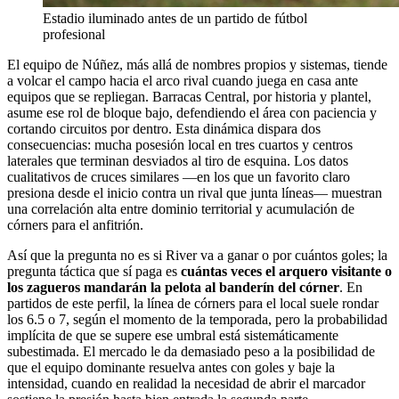
Estadio iluminado antes de un partido de fútbol
profesional
El equipo de Núñez, más allá de nombres propios y sistemas, tiende
a volcar el campo hacia el arco rival cuando juega en casa ante
equipos que se repliegan. Barracas Central, por historia y plantel,
asume ese rol de bloque bajo, defendiendo el área con paciencia y
cortando circuitos por dentro. Esta dinámica dispara dos
consecuencias: mucha posesión local en tres cuartos y centros
laterales que terminan desviados al tiro de esquina. Los datos
cualitativos de cruces similares —en los que un favorito claro
presiona desde el inicio contra un rival que junta líneas— muestran
una correlación alta entre dominio territorial y acumulación de
córners para el anfitrión.
Así que la pregunta no es si River va a ganar o por cuántos goles; la
pregunta táctica que sí paga es
cuántas veces el arquero visitante o
los zagueros mandarán la pelota al banderín del córner
. En
partidos de este perfil, la línea de córners para el local suele rondar
los 6.5 o 7, según el momento de la temporada, pero la probabilidad
implícita de que se supere ese umbral está sistemáticamente
subestimada. El mercado le da demasiado peso a la posibilidad de
que el equipo dominante resuelva antes con goles y baje la
intensidad, cuando en realidad la necesidad de abrir el marcador