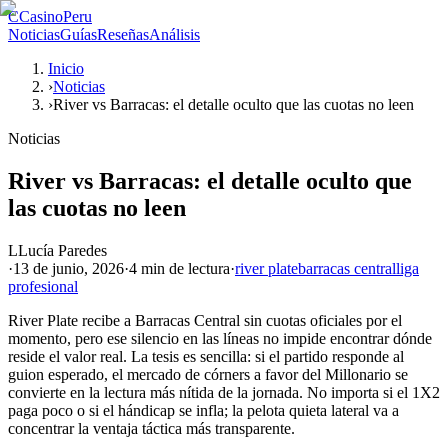
C
CasinoPeru
Noticias
Guías
Reseñas
Análisis
Inicio
›
Noticias
›
River vs Barracas: el detalle oculto que las cuotas no leen
Noticias
River vs Barracas: el detalle oculto que
las cuotas no leen
L
Lucía Paredes
·
13 de junio, 2026
·
4 min
de lectura
·
river plate
barracas central
liga
profesional
River Plate recibe a Barracas Central sin cuotas oficiales por el
momento, pero ese silencio en las líneas no impide encontrar dónde
reside el valor real. La tesis es sencilla: si el partido responde al
guion esperado, el mercado de córners a favor del Millonario se
convierte en la lectura más nítida de la jornada. No importa si el 1X2
paga poco o si el hándicap se infla; la pelota quieta lateral va a
concentrar la ventaja táctica más transparente.