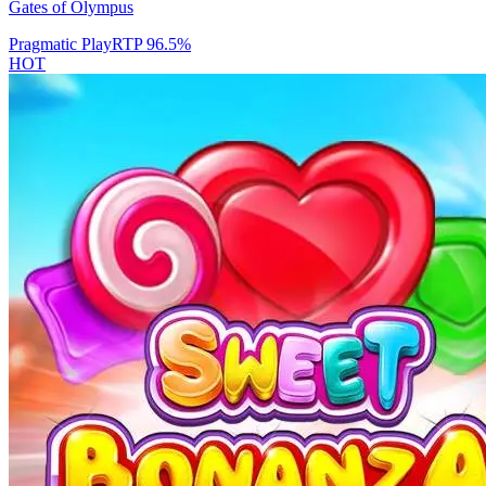
Gates of Olympus
Pragmatic Play
RTP
96.5
%
HOT