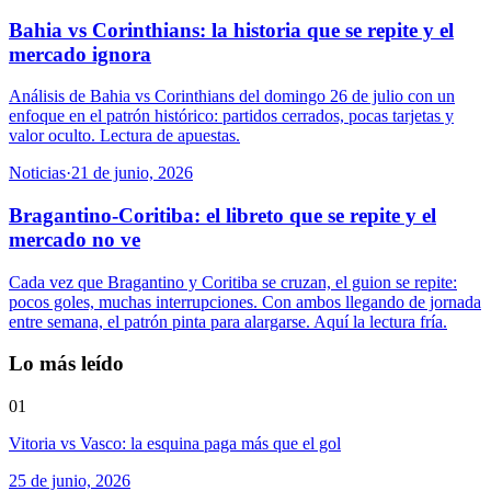
Bahia vs Corinthians: la historia que se repite y el
mercado ignora
Análisis de Bahia vs Corinthians del domingo 26 de julio con un
enfoque en el patrón histórico: partidos cerrados, pocas tarjetas y
valor oculto. Lectura de apuestas.
Noticias
·
21 de junio, 2026
Bragantino-Coritiba: el libreto que se repite y el
mercado no ve
Cada vez que Bragantino y Coritiba se cruzan, el guion se repite:
pocos goles, muchas interrupciones. Con ambos llegando de jornada
entre semana, el patrón pinta para alargarse. Aquí la lectura fría.
Lo más leído
01
Vitoria vs Vasco: la esquina paga más que el gol
25 de junio, 2026