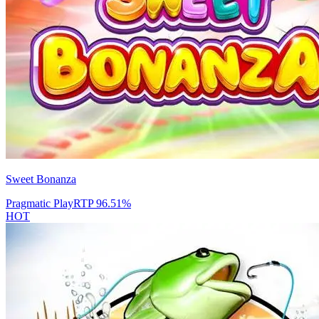
Sweet Bonanza
Pragmatic Play
RTP
96.51
%
HOT