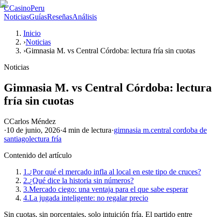
C
CasinoPeru
Noticias
Guías
Reseñas
Análisis
Inicio
›
Noticias
›
Gimnasia M. vs Central Córdoba: lectura fría sin cuotas
Noticias
Gimnasia M. vs Central Córdoba: lectura
fría sin cuotas
C
Carlos Méndez
·
10 de junio, 2026
·
4 min
de lectura
·
gimnasia m.
central cordoba de
santiago
lectura fría
Contenido del artículo
1.
¿Por qué el mercado infla al local en este tipo de cruces?
2.
¿Qué dice la historia sin números?
3.
Mercado ciego: una ventaja para el que sabe esperar
4.
La jugada inteligente: no regalar precio
Sin cuotas, sin porcentajes, solo intuición fría. El partido entre