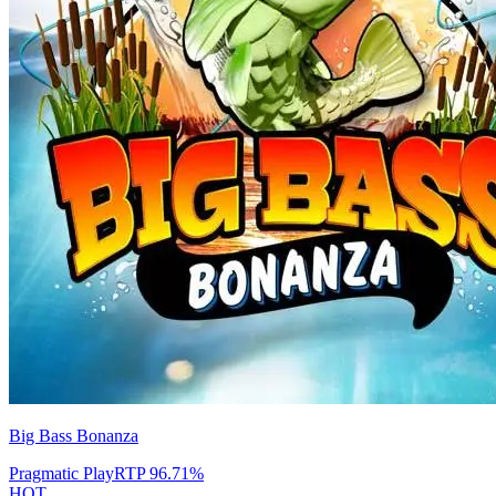
Big Bass Bonanza
Pragmatic Play
RTP
96.71
%
HOT