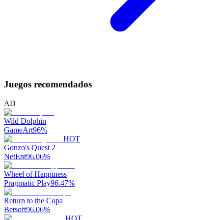
Juegos recomendados
AD
Wild Dolphin
GameArt
96
%
HOT
Gonzo's Quest 2
NetEnt
96.06
%
Wheel of Happiness
Pragmatic Play
96.47
%
Return to the Copa
Betsoft
96.06
%
HOT