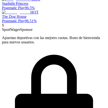
Starlight Princess
Pragmatic Play
96.5
%
HOT
The Dog House
Pragmatic Play
96.51
%
S
SportWager
Sponsor
Apuestas deportivas con las mejores cuotas. Bono de bienvenida
para nuevos usuarios.