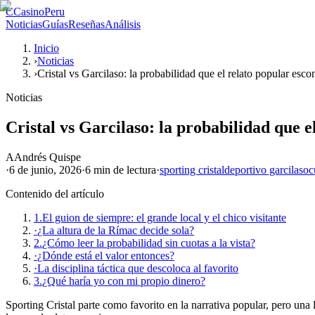
C
CasinoPeru
Noticias
Guías
Reseñas
Análisis
Inicio
›
Noticias
›
Cristal vs Garcilaso: la probabilidad que el relato popular esco
Noticias
Cristal vs Garcilaso: la probabilidad que e
A
Andrés Quispe
·
6 de junio, 2026
·
6 min
de lectura
·
sporting cristal
deportivo garcilaso
c
Contenido del artículo
1.
El guion de siempre: el grande local y el chico visitante
·
¿La altura de la Rímac decide sola?
2.
¿Cómo leer la probabilidad sin cuotas a la vista?
·
¿Dónde está el valor entonces?
·
La disciplina táctica que descoloca al favorito
3.
¿Qué haría yo con mi propio dinero?
Sporting Cristal parte como favorito en la narrativa popular, pero una le