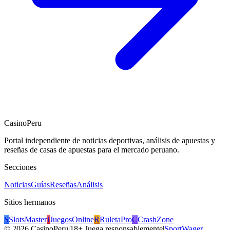
CasinoPeru
Portal independiente de noticias deportivas, análisis de apuestas y
reseñas de casas de apuestas para el mercado peruano.
Secciones
Noticias
Guías
Reseñas
Análisis
Sitios hermanos
S
SlotsMaster
J
JuegosOnline
R
RuletaPro
C
CrashZone
©
2026
CasinoPeru
|
18+ Juega responsablemente
|
SportWager