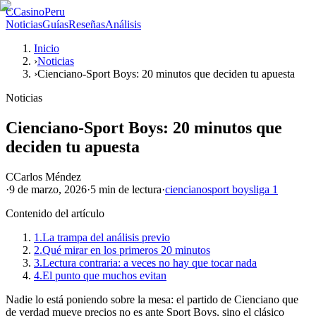
C
CasinoPeru
Noticias
Guías
Reseñas
Análisis
Inicio
›
Noticias
›
Cienciano-Sport Boys: 20 minutos que deciden tu apuesta
Noticias
Cienciano-Sport Boys: 20 minutos que
deciden tu apuesta
C
Carlos Méndez
·
9 de marzo, 2026
·
5 min
de lectura
·
cienciano
sport boys
liga 1
Contenido del artículo
1.
La trampa del análisis previo
2.
Qué mirar en los primeros 20 minutos
3.
Lectura contraria: a veces no hay que tocar nada
4.
El punto que muchos evitan
Nadie lo está poniendo sobre la mesa: el partido de Cienciano que
de verdad mueve precios no es ante Sport Boys, sino el clásico