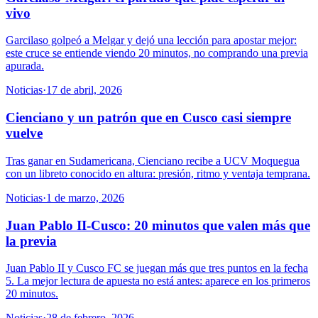
vivo
Garcilaso golpeó a Melgar y dejó una lección para apostar mejor:
este cruce se entiende viendo 20 minutos, no comprando una previa
apurada.
Noticias
·
17 de abril, 2026
Cienciano y un patrón que en Cusco casi siempre
vuelve
Tras ganar en Sudamericana, Cienciano recibe a UCV Moquegua
con un libreto conocido en altura: presión, ritmo y ventaja temprana.
Noticias
·
1 de marzo, 2026
Juan Pablo II-Cusco: 20 minutos que valen más que
la previa
Juan Pablo II y Cusco FC se juegan más que tres puntos en la fecha
5. La mejor lectura de apuesta no está antes: aparece en los primeros
20 minutos.
Noticias
·
28 de febrero, 2026