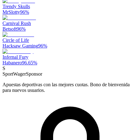
Trendy Skulls
MrSlotty
96
%
Carnival Rush
Betsoft
96
%
Circle of Life
Hacksaw Gaming
96
%
Infernal Fury
Habanero
96.65
%
S
SportWager
Sponsor
Apuestas deportivas con las mejores cuotas. Bono de bienvenida
para nuevos usuarios.