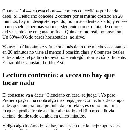
Cuarta señal —acá está el oro—: corners concedidos por banda
débil. Si Cienciano concede 2 corners por el mismo costado en 20
minutos, hay un desajuste repetido, no un accidente aislado, y en ese
marco suele haber más valor en siguiente corner o total de corners
del visitante que en ganador final. Quinta: ritmo real, no posesión.
Un 60%-40% de pases horizontales, no sirve.
Yo uso un filtro simple y funciona más de lo que muchos aceptan: si
en 20 minutos no viste al menos 1 ocasión clara y 6 remates totales
entre ambos, el partido todavía no te entregó información suficiente.
Entrar ahí es apostar al ruido. Así.
Lectura contraria: a veces no hay que
tocar nada
El consenso va a decir “Cienciano en casa, se juega”. Yo paso.
Prefiero pagar una cuota algo más baja, pero con lectura de campo,
antes que comprar una pre inflada por relato; es como mirar una
maqueta prolija frente a entrar al estadio del Rímac con lluvia
encima, donde todo cambia en cinco minutos.
Y digo algo incómodo, sí: hay noches en que la mejor apuesta es