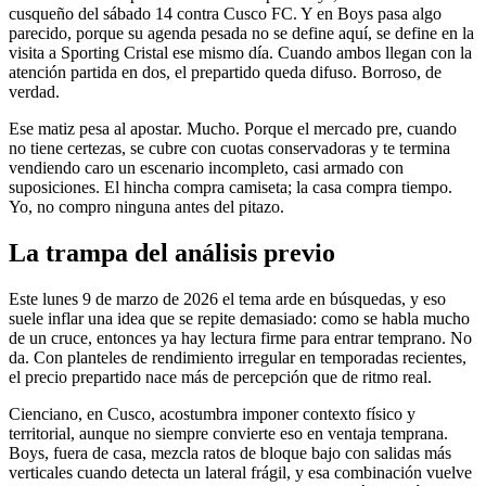
cusqueño del sábado 14 contra Cusco FC. Y en Boys pasa algo
parecido, porque su agenda pesada no se define aquí, se define en la
visita a Sporting Cristal ese mismo día. Cuando ambos llegan con la
atención partida en dos, el prepartido queda difuso. Borroso, de
verdad.
Ese matiz pesa al apostar. Mucho. Porque el mercado pre, cuando
no tiene certezas, se cubre con cuotas conservadoras y te termina
vendiendo caro un escenario incompleto, casi armado con
suposiciones. El hincha compra camiseta; la casa compra tiempo.
Yo, no compro ninguna antes del pitazo.
La trampa del análisis previo
Este lunes 9 de marzo de 2026 el tema arde en búsquedas, y eso
suele inflar una idea que se repite demasiado: como se habla mucho
de un cruce, entonces ya hay lectura firme para entrar temprano. No
da. Con planteles de rendimiento irregular en temporadas recientes,
el precio prepartido nace más de percepción que de ritmo real.
Cienciano, en Cusco, acostumbra imponer contexto físico y
territorial, aunque no siempre convierte eso en ventaja temprana.
Boys, fuera de casa, mezcla ratos de bloque bajo con salidas más
verticales cuando detecta un lateral frágil, y esa combinación vuelve