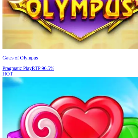
Gates of Olympus
Pragmatic Play
RTP
96.5
%
HOT