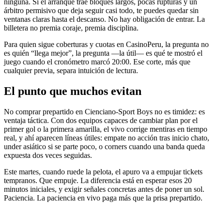
ninguna. Si el arranque trae bloques largos, pocas rupturas y un
árbitro permisivo que deja seguir casi todo, te puedes quedar sin
ventanas claras hasta el descanso. No hay obligación de entrar. La
billetera no premia coraje, premia disciplina.
Para quien sigue coberturas y cuotas en CasinoPeru, la pregunta no
es quién “llega mejor”, la pregunta —la útil— es qué te mostró el
juego cuando el cronómetro marcó 20:00. Ese corte, más que
cualquier previa, separa intuición de lectura.
El punto que muchos evitan
No comprar prepartido en Cienciano-Sport Boys no es timidez: es
ventaja táctica. Con dos equipos capaces de cambiar plan por el
primer gol o la primera amarilla, el vivo corrige mentiras en tiempo
real, y ahí aparecen líneas útiles: empate no acción tras inicio chato,
under asiático si se parte poco, o corners cuando una banda queda
expuesta dos veces seguidas.
Este martes, cuando ruede la pelota, el apuro va a empujar tickets
tempranos. Que empuje. La diferencia está en esperar esos 20
minutos iniciales, y exigir señales concretas antes de poner un sol.
Paciencia. La paciencia en vivo paga más que la prisa prepartido.