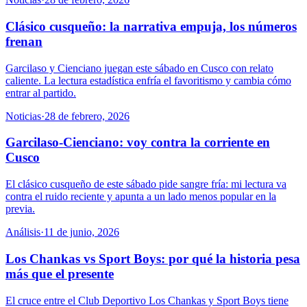
Clásico cusqueño: la narrativa empuja, los números
frenan
Garcilaso y Cienciano juegan este sábado en Cusco con relato
caliente. La lectura estadística enfría el favoritismo y cambia cómo
entrar al partido.
Noticias
·
28 de febrero, 2026
Garcilaso-Cienciano: voy contra la corriente en
Cusco
El clásico cusqueño de este sábado pide sangre fría: mi lectura va
contra el ruido reciente y apunta a un lado menos popular en la
previa.
Análisis
·
11 de junio, 2026
Los Chankas vs Sport Boys: por qué la historia pesa
más que el presente
El cruce entre el Club Deportivo Los Chankas y Sport Boys tiene