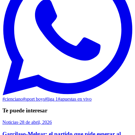
#
cienciano
#
sport boys
#
liga 1
#
apuestas en vivo
Te puede interesar
Noticias
·
28 de abril, 2026
Garcilaso-Melgar: el partido que pide esperar al