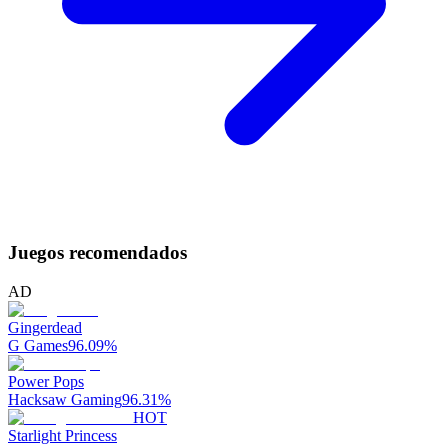
Juegos recomendados
AD
Gingerdead
G Games
96.09
%
Power Pops
Hacksaw Gaming
96.31
%
HOT
Starlight Princess