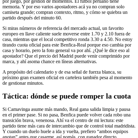
por juego, por gestión de momentos. El fútbol peruano tiene
memoria. Y por eso varios apostadores acá ya no compran solo
camiseta grande; compran contexto, ritmo, y cómo se quiebra un
partido después del minuto 60.
Si miras números de referencia del mercado actual, un favorito
europeo en llave caliente suele moverse entre 1.70 y 2.10 fuera de
casa, mientras que el local competitivo ronda 3.30 a 4.50. No estoy
tirando cuota oficial para este Benfica-Real porque eso cambia por
casa y horario, pero la foto general va por ahí. ¿Qué le dice eso al
apostador? Que el precio del Madrid puede venir comprimido por
marca, y ahí asoma chance en líneas alternativas.
A propósito del calendario y de esa señal de fuerza blanca, su
próximo gran examen oficial en cartelera también pesa al momento
de gestionar minutos.
Táctica: dónde se puede romper la cuota
Si Camavinga asume más mando, Real gana salida limpia y pausa
en el primer pase. Si no pasa, Benfica puede volver cada robo una
transición brava, venenosa. Ahí va el centro de mi lectura: este
partido tiene más cara de intercambio que de control total madridista.
Y cuando un duelo huele a ida y vuelta, prefiero “ambos equipos
anotan” antes que casarme, así nomás, con ganador directo.