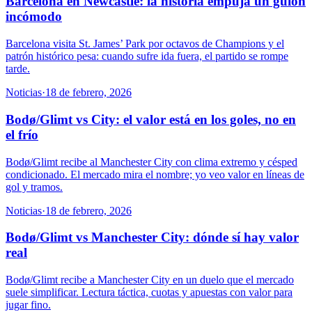
Barcelona en Newcastle: la historia empuja un guion
incómodo
Barcelona visita St. James’ Park por octavos de Champions y el
patrón histórico pesa: cuando sufre ida fuera, el partido se rompe
tarde.
Noticias
·
18 de febrero, 2026
Bodø/Glimt vs City: el valor está en los goles, no en
el frío
Bodø/Glimt recibe al Manchester City con clima extremo y césped
condicionado. El mercado mira el nombre; yo veo valor en líneas de
gol y tramos.
Noticias
·
18 de febrero, 2026
Bodø/Glimt vs Manchester City: dónde sí hay valor
real
Bodø/Glimt recibe a Manchester City en un duelo que el mercado
suele simplificar. Lectura táctica, cuotas y apuestas con valor para
jugar fino.