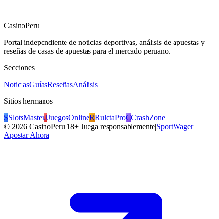
CasinoPeru
Portal independiente de noticias deportivas, análisis de apuestas y
reseñas de casas de apuestas para el mercado peruano.
Secciones
Noticias
Guías
Reseñas
Análisis
Sitios hermanos
S
SlotsMaster
J
JuegosOnline
R
RuletaPro
C
CrashZone
©
2026
CasinoPeru
|
18+ Juega responsablemente
|
SportWager
Apostar Ahora