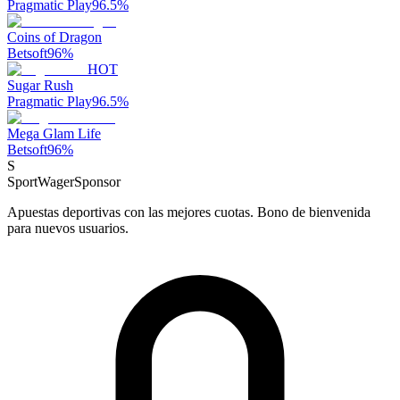
Pragmatic Play
96.5
%
Coins of Dragon
Betsoft
96
%
HOT
Sugar Rush
Pragmatic Play
96.5
%
Mega Glam Life
Betsoft
96
%
S
SportWager
Sponsor
Apuestas deportivas con las mejores cuotas. Bono de bienvenida
para nuevos usuarios.