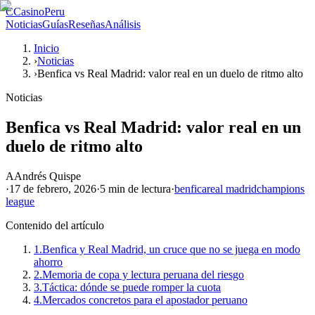
C
CasinoPeru
Noticias
Guías
Reseñas
Análisis
Inicio
›
Noticias
›
Benfica vs Real Madrid: valor real en un duelo de ritmo alto
Noticias
Benfica vs Real Madrid: valor real en un
duelo de ritmo alto
A
Andrés Quispe
·
17 de febrero, 2026
·
5 min
de lectura
·
benfica
real madrid
champions
league
Contenido del artículo
1.
Benfica y Real Madrid, un cruce que no se juega en modo
ahorro
2.
Memoria de copa y lectura peruana del riesgo
3.
Táctica: dónde se puede romper la cuota
4.
Mercados concretos para el apostador peruano