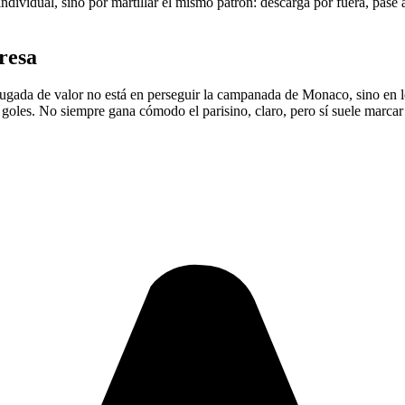
ndividual, sino por martillar el mismo patrón: descarga por fuera, pase 
presa
a jugada de valor no está en perseguir la campanada de Monaco, sino en
oles. No siempre gana cómodo el parisino, claro, pero sí suele marcar e