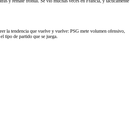
atrás y remate frontal. Se vio muchas veces en Francia, y tácticamente
 leer la tendencia que vuelve y vuelve: PSG mete volumen ofensivo,
l tipo de partido que se juega.