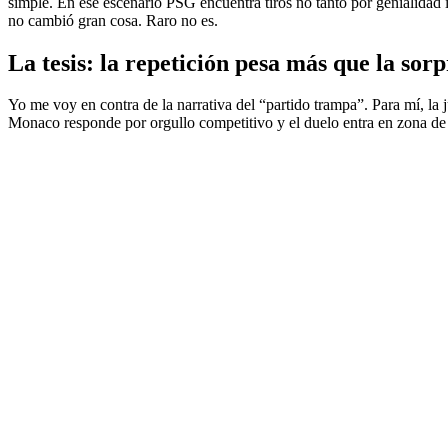
simple. En ese escenario PSG encuentra tiros no tanto por genialidad i
no cambió gran cosa. Raro no es.
La tesis: la repetición pesa más que la sor
Yo me voy en contra de la narrativa del “partido trampa”. Para mí, l
Monaco responde por orgullo competitivo y el duelo entra en zona de g