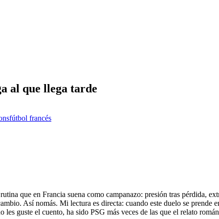
 al que llega tarde
ons
fútbol francés
utina que en Francia suena como campanazo: presión tras pérdida, extre
rcambio. Así nomás. Mi lectura es directa: cuando este duelo se prende e
no les guste el cuento, ha sido PSG más veces de las que el relato románt