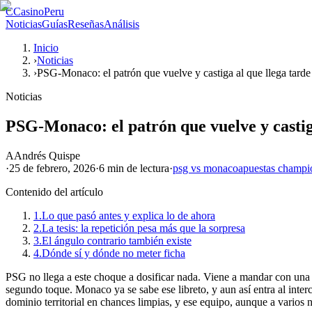
C
CasinoPeru
Noticias
Guías
Reseñas
Análisis
Inicio
›
Noticias
›
PSG-Monaco: el patrón que vuelve y castiga al que llega tarde
Noticias
PSG-Monaco: el patrón que vuelve y castiga
A
Andrés Quispe
·
25 de febrero, 2026
·
6 min
de lectura
·
psg vs monaco
apuestas champi
Contenido del artículo
1.
Lo que pasó antes y explica lo de ahora
2.
La tesis: la repetición pesa más que la sorpresa
3.
El ángulo contrario también existe
4.
Dónde sí y dónde no meter ficha
PSG no llega a este choque a dosificar nada. Viene a mandar con una r
segundo toque. Monaco ya se sabe ese libreto, y aun así entra al inte
dominio territorial en chances limpias, y ese equipo, aunque a varios 