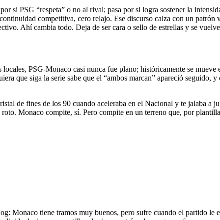
por si PSG “respeta” o no al rival; pasa por si logra sostener la intensid
 continuidad competitiva, cero relajo. Ese discurso calza con un patrón 
vo. Ahí cambia todo. Deja de ser cara o sello de estrellas y se vuelve 
s locales, PSG-Monaco casi nunca fue plano; históricamente se mueve e
uiera que siga la serie sabe que el “ambos marcan” apareció seguido, 
ristal de fines de los 90 cuando aceleraba en el Nacional y te jalaba a j
 roto. Monaco compite, sí. Pero compite en un terreno que, por plantill
g: Monaco tiene tramos muy buenos, pero sufre cuando el partido le ex