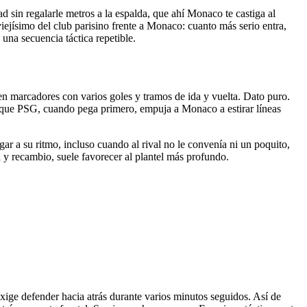
ad sin regalarle metros a la espalda, que ahí Monaco te castiga al
viejísimo del club parisino frente a Monaco: cuanto más serio entra,
una secuencia táctica repetible.
n marcadores con varios goles y tramos de ida y vuelta. Dato puro.
y que PSG, cuando pega primero, empuja a Monaco a estirar líneas
ugar a su ritmo, incluso cuando al rival no le convenía ni un poquito,
a y recambio, suele favorecer al plantel más profundo.
ige defender hacia atrás durante varios minutos seguidos. Así de